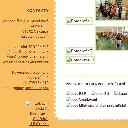
KONTAKTY
Základní škola M. Kudeříkové
Příční 1365
696 62 Strážnice
najdete nás zde »
kancelář: 518 334 546
ředitel školy: 518 333 406
školní jídelna: 518 334 437
email:
podatelna@zsmkstr.cz
Pověřenec pro ochranu
osobních údajů
tel.: 725 654 319
INVESTICE DO ROZVOJE VZDĚLÁNÍ
email:
gdpr@jkaccounting.cz