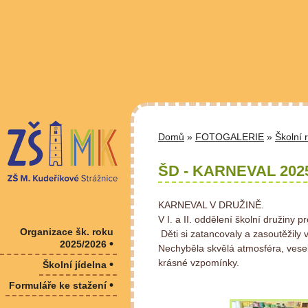
Domů
»
FOTOGALERIE
»
Školní 
ŠD - KARNEVAL 202
KARNEVAL V DRUŽINĚ.
V I. a II. oddělení školní družiny
Organizace šk. roku
Děti si zatancovaly a zasoutěžily
•
2025/2026
Nechyběla skvělá atmosféra, vesel
krásné vzpomínky.
•
Školní jídelna
•
Formuláře ke stažení