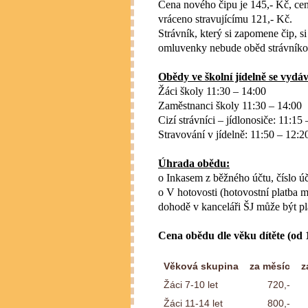
Cena nového čipu je 145,- Kč, cen
vráceno stravujícímu 121,- Kč.
Strávník, který si zapomene čip, 
omluvenky nebude oběd strávníko
Obědy ve školní jídelně se vydáv
Žáci školy 11:30 – 14:00
Zaměstnanci školy 11:30 – 14:00
Cizí strávníci – jídlonosiče: 11:15
Stravování v jídelně: 11:50 – 12:2
Úhrada obědu:
o Inkasem z běžného účtu,
číslo 
o V hotovosti (hotovostní platba
dohodě v kanceláři ŠJ může být pl
Cena obědu dle věku dítěte (od 1
Věková skupina
za měsíc
z
Žáci 7-10 let
720,-
Žáci 11-14 let
800,-