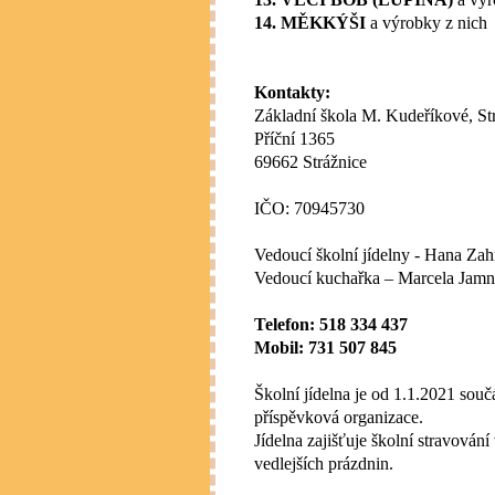
14. MĚKKÝŠI
a výrobky z nich
Kontakty:
Základní škola M. Kudeříkové, Str
Příční 1365
69662 Strážnice
IČO: 70945730
Vedoucí školní jídelny - Hana Za
Vedoucí kuchařka – Marcela Jamn
Telefon: 518 334 437
Mobil: 731 507 845
Školní jídelna je od 1.1.2021 souč
příspěvková organizace.
Jídelna zajišťuje školní stravován
vedlejších prázdnin.