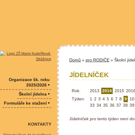
Domů
»
pro RODIČE
» Školní jíde
JÍDELNÍČEK
Organizace šk. roku
•
2025/2026
Rok:
2013
2014
2015
201
•
Školní jídelna
Týden:
1
2
3
4
5
6
7
8
9
10
•
Formuláře ke stažení
33
34
35
36
37
38
39
Jídelníček pro tento týden není do
KONTAKTY