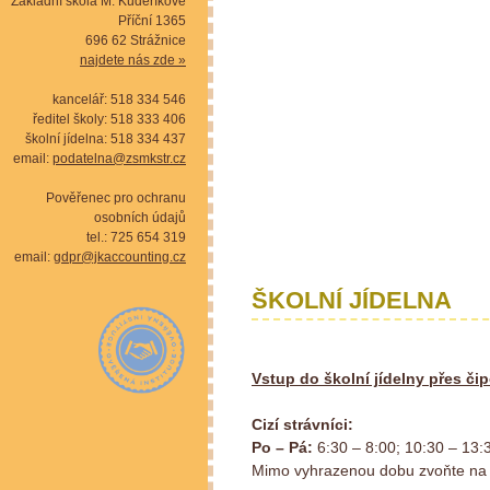
Základní škola M. Kudeříkové
Příční 1365
696 62 Strážnice
najdete nás zde »
kancelář: 518 334 546
ředitel školy: 518 333 406
školní jídelna: 518 334 437
email:
podatelna@zsmkstr.cz
Pověřenec pro ochranu
osobních údajů
tel.: 725 654 319
email:
gdpr@jkaccounting.cz
ŠKOLNÍ JÍDELNA
Vstup do školní jídelny přes či
Cizí strávníci:
Po – Pá:
6:30 – 8:00; 10:30 – 13:
Mimo vyhrazenou dobu zvoňte na 