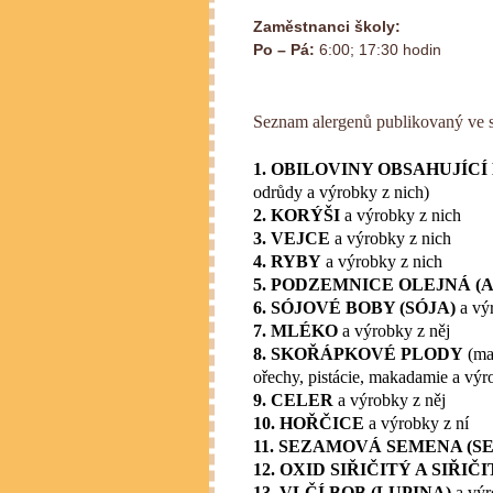
Zaměstnanci školy:
Po – Pá:
6:00; 17:30 hodin
Seznam alergenů publikovaný ve 
1. OBILOVINY OBSAHUJÍCÍ
odrůdy a výrobky z nich)
2. KORÝŠI
a výrobky z nich
3. VEJCE
a výrobky z nich
4. RYBY
a výrobky z nich
5. PODZEMNICE OLEJNÁ (
6. SÓJOVÉ BOBY (SÓJA)
a vý
7. MLÉKO
a výrobky z něj
8. SKOŘÁPKOVÉ PLODY
(man
ořechy, pistácie, makadamie a výr
9. CELER
a výrobky z něj
10. HOŘČICE
a výrobky z ní
11. SEZAMOVÁ SEMENA (S
12. OXID SIŘIČITÝ A SIŘIČ
13. VLČÍ BOB (LUPINA)
a výr