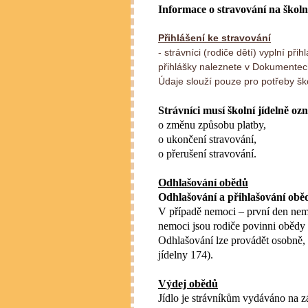
Informace o stravování na školn
Přihlášení ke stravování
- strávníci (rodiče dětí) vyplní př
přihlášky naleznete v Dokumente
Údaje slouží pouze pro potřeby ško
Strávníci musí školní jídelně o
o změnu způsobu platby,
o ukončení stravování,
o přerušení stravování.
Odhlašování obědů
Odhlašování a přihlašování obě
V případě nemoci – první den nem
nemoci jsou rodiče povinni obědy o
Odhlašování lze provádět osobně, 
jídelny 174).
Výdej obědů
Jídlo je strávníkům vydáváno na z