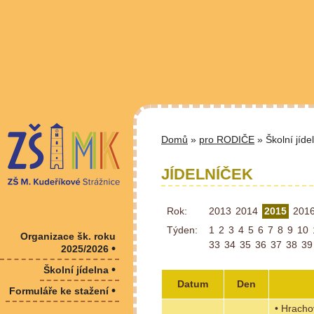
Domů
»
pro RODIČE
» Školní jíde
JÍDELNÍČEK
Rok:
2013
2014
2015
201
Týden:
1
2
3
4
5
6
7
8
9
10
Organizace šk. roku
33
34
35
36
37
38
39
•
2025/2026
•
Školní jídelna
Datum
Den
•
Formuláře ke stažení
• Hracho