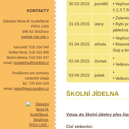
30.03.2015
pondělí
• Vepřov
č.1,3,7,
KONTAKTY
• Zeleni
Základní škola M. Kudeříkové
31.03.2015
úterý
• Rybí p
Příční 1365
jablečná
696 62 Strážnice
najdete nás zde »
• Vepřov
01.04.2015
středa
• Masové
kancelář: 518 334 546
Goji a li
ředitel školy: 518 333 406
školní jídelna: 518 334 437
•
02.04.2015
čtvrtek
email:
podatelna@zsmkstr.cz
• Velikon
•
Pověřenec pro ochranu
03.04.2015
pátek
• Velikon
osobních údajů
tel.: 725 654 319
email:
gdpr@jkaccounting.cz
ŠKOLNÍ JÍDELNA
Vstup do školní jídelny přes či
Cizí strávníci: