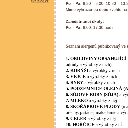
Po – Pá:
6:30 – 8:00; 10:30 – 13:
Mimo vyhrazenou dobu zvoňte na 
Zaměstnanci školy:
Po – Pá:
6:00; 17:30 hodin
Seznam alergenů publikovaný ve 
1. OBILOVINY OBSAHUJÍCÍ
odrůdy a výrobky z nich)
2. KORÝŠI
a výrobky z nich
3. VEJCE
a výrobky z nich
4. RYBY
a výrobky z nich
5. PODZEMNICE OLEJNÁ (
6. SÓJOVÉ BOBY (SÓJA)
a vý
7. MLÉKO
a výrobky z něj
8. SKOŘÁPKOVÉ PLODY
(man
ořechy, pistácie, makadamie a výr
9. CELER
a výrobky z něj
10. HOŘČICE
a výrobky z ní