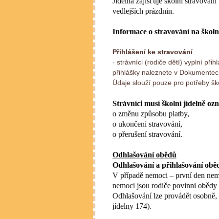
Jídelna zajišťuje školní stravován
vedlejších prázdnin.
Informace o stravování na školn
Přihlášení ke stravování
- strávníci (rodiče dětí) vyplní př
přihlášky naleznete v Dokumente
Údaje slouží pouze pro potřeby ško
Strávníci musí školní jídelně o
o změnu způsobu platby,
o ukončení stravování,
o přerušení stravování.
Odhlašování obědů
Odhlašování a přihlašování obě
V případě nemoci – první den nem
nemoci jsou rodiče povinni obědy o
Odhlašování lze provádět osobně, 
jídelny 174).