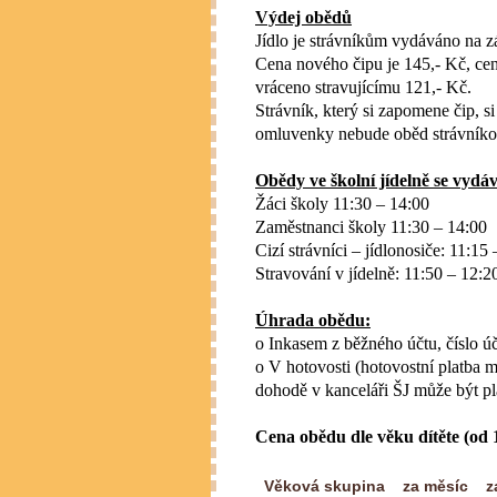
Výdej obědů
Jídlo je strávníkům vydáváno na z
Cena nového čipu je 145,- Kč, cen
vráceno stravujícímu 121,- Kč.
Strávník, který si zapomene čip, 
omluvenky nebude oběd strávníko
Obědy ve školní jídelně se vydáv
Žáci školy 11:30 – 14:00
Zaměstnanci školy 11:30 – 14:00
Cizí strávníci – jídlonosiče: 11:15
Stravování v jídelně: 11:50 – 12:2
Úhrada obědu:
o Inkasem z běžného účtu,
číslo 
o V hotovosti (hotovostní platba
dohodě v kanceláři ŠJ může být pl
Cena obědu dle věku dítěte (od 1
Věková skupina
za měsíc
z