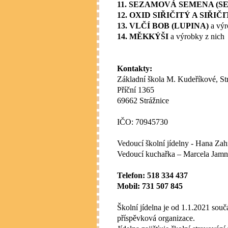
11. SEZAMOVÁ SEMENA (S
12. OXID SIŘIČITÝ A SIŘIČ
13. VLČÍ BOB (LUPINA)
a výr
14. MĚKKÝŠI
a výrobky z nich
Kontakty:
Základní škola M. Kudeříkové, Str
Příční 1365
69662 Strážnice
IČO: 70945730
Vedoucí školní jídelny - Hana Za
Vedoucí kuchařka – Marcela Jamn
Telefon: 518 334 437
Mobil: 731 507 845
Školní jídelna je od 1.1.2021 souč
příspěvková organizace.