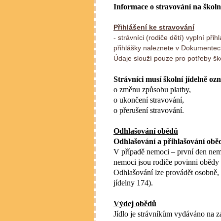
Informace o stravování na školn
Přihlášení ke stravování
- strávníci (rodiče dětí) vyplní př
přihlášky naleznete v Dokumente
Údaje slouží pouze pro potřeby ško
Strávníci musí školní jídelně o
o změnu způsobu platby,
o ukončení stravování,
o přerušení stravování.
Odhlašování obědů
Odhlašování a přihlašování obě
V případě nemoci – první den nem
nemoci jsou rodiče povinni obědy o
Odhlašování lze provádět osobně, 
jídelny 174).
Výdej obědů
Jídlo je strávníkům vydáváno na z