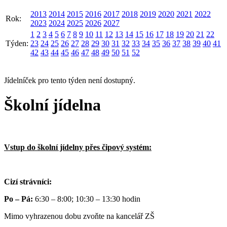
2013
2014
2015
2016
2017
2018
2019
2020
2021
2022
Rok:
2023
2024
2025
2026
2027
1
2
3
4
5
6
7
8
9
10
11
12
13
14
15
16
17
18
19
20
21
22
Týden:
23
24
25
26
27
28
29
30
31
32
33
34
35
36
37
38
39
40
41
42
43
44
45
46
47
48
49
50
51
52
Jídelníček pro tento týden není dostupný.
Školní jídelna
Vstup do školní jídelny přes čipový systém:
Cizí strávníci:
Po – Pá:
6:30 – 8:00; 10:30 – 13:30 hodin
Mimo vyhrazenou dobu zvoňte na kancelář ZŠ