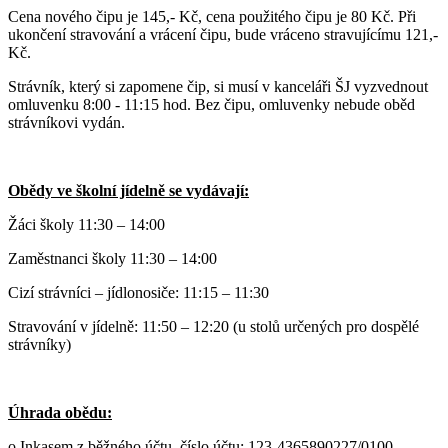
Cena nového čipu je 145,- Kč, cena použitého čipu je 80 Kč. Při
ukončení stravování a vrácení čipu, bude vráceno stravujícímu 121,-
Kč.
Strávník, který si zapomene čip, si musí v kanceláři ŠJ vyzvednout
omluvenku 8:00 - 11:15 hod. Bez čipu, omluvenky nebude oběd
strávníkovi vydán.
Obědy ve školní jídelně se vydávají:
Žáci školy 11:30 – 14:00
Zaměstnanci školy 11:30 – 14:00
Cizí strávníci – jídlonosiče: 11:15 – 11:30
Stravování v jídelně: 11:50 – 12:20 (u stolů určených pro dospělé
strávníky)
Úhrada obědu:
o Inkasem z běžného účtu,
číslo účtu: 123-4365890227/0100