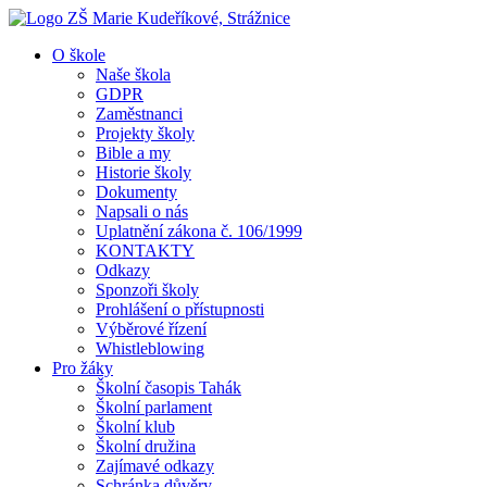
O škole
Naše škola
GDPR
Zaměstnanci
Projekty školy
Bible a my
Historie školy
Dokumenty
Napsali o nás
Uplatnění zákona č. 106/1999
KONTAKTY
Odkazy
Sponzoři školy
Prohlášení o přístupnosti
Výběrové řízení
Whistleblowing
Pro žáky
Školní časopis Tahák
Školní parlament
Školní klub
Školní družina
Zajímavé odkazy
Schránka důvěry