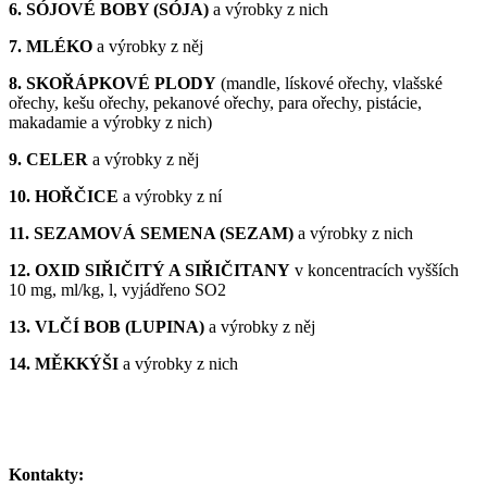
6. SÓJOVÉ BOBY (SÓJA)
a výrobky z nich
7. MLÉKO
a výrobky z něj
8. SKOŘÁPKOVÉ PLODY
(mandle, lískové ořechy, vlašské
ořechy, kešu ořechy, pekanové ořechy, para ořechy, pistácie,
makadamie a výrobky z nich)
9. CELER
a výrobky z něj
10. HOŘČICE
a výrobky z ní
11. SEZAMOVÁ SEMENA (SEZAM)
a výrobky z nich
12. OXID SIŘIČITÝ A SIŘIČITANY
v koncentracích vyšších
10 mg, ml/kg, l, vyjádřeno SO2
13. VLČÍ BOB (LUPINA)
a výrobky z něj
14. MĚKKÝŠI
a výrobky z nich
Kontakty: