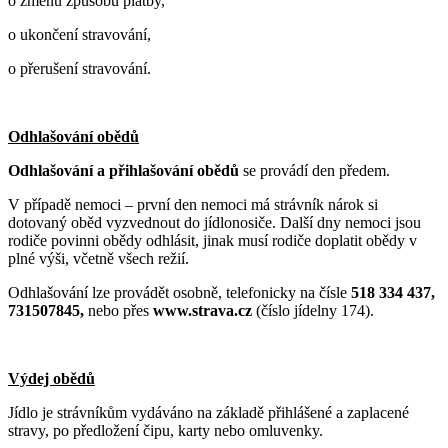
o změnu způsobu platby,
o ukončení stravování,
o přerušení stravování.
Odhlašování obědů
Odhlašování a přihlašování obědů
se provádí den předem.
V případě nemoci – první den nemoci má strávník nárok si
dotovaný oběd vyzvednout do jídlonosiče. Další dny nemoci jsou
rodiče povinni obědy odhlásit, jinak musí rodiče doplatit obědy v
plné výši, včetně všech režií.
Odhlašování lze provádět osobně, telefonicky na čísle
518 334 437,
731507845,
nebo přes
www.strava.cz
(číslo jídelny 174).
Výdej obědů
Jídlo je strávníkům vydáváno na základě přihlášené a zaplacené
stravy, po předložení čipu, karty nebo omluvenky.