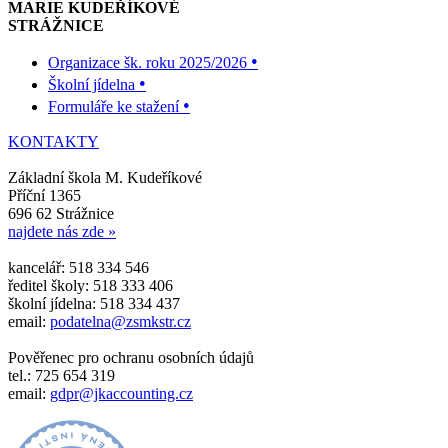
MARIE KUDEŘÍKOVÉ
STRÁŽNICE
•
Organizace šk. roku 2025/2026
•
Školní jídelna
•
Formuláře ke stažení
KONTAKTY
Základní škola M. Kudeříkové
Příční 1365
696 62 Strážnice
najdete nás zde »
kancelář: 518 334 546
ředitel školy: 518 333 406
školní jídelna: 518 334 437
email:
podatelna@zsmkstr.cz
Pověřenec pro ochranu osobních údajů
tel.: 725 654 319
email:
gdpr@jkaccounting.cz