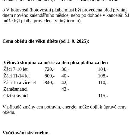
o V hotovosti (hotovostní platba musí být provedena před prvním
dnem nového kalendářního měsíce, nebo po dohodě v kanceláři ŠJ
může být platba provedena v jiný termín).
Cena obědu dle věku dítěte (od 1. 9. 2025):
Věková skupina
za měsíc
za den
plná platba za den
Žáci 7-10 let
720,-
36,-
104,-
Žáci 11-14 let
800,-
40,-
108,-
Žáci 15 a více let
840,-
42,-
110,-
Zaměstnanci
43,-
Cizí strávníci
115,-
V případě změny cen potravin, energie, může dojít k úpravě ceny
obědu.
Vyúčtování stravného: