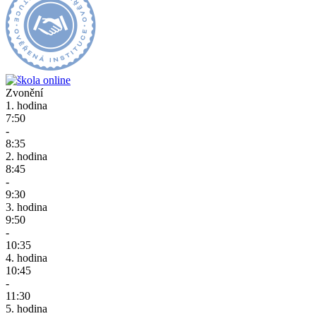
Zvonění
1. hodina
7:50
-
8:35
2. hodina
8:45
-
9:30
3. hodina
9:50
-
10:35
4. hodina
10:45
-
11:30
5. hodina