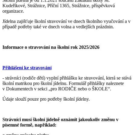
Školní jídelna je od 1.1.2021 součástí Základní školy M.
Kudeříkové, Strážnice, Příční 1365, Strážnice, příspěvková
organizace.
Jídelna zajišťuje školní stravování ve dnech školního vyučování a v
případě potřeby také ve dnech volna a vedlejších prázdnin.
Informace o stravování na školní rok 2025/2026
Přihlášení ke stravování
- strávníci (rodiče dětí) vyplní přihlášku ke stravování, která se stává
školní matrikou pro školní jídelnu. Formulář přihlášky naleznete
v Dokumentech v sekci „pro RODIČE nebo o ŠKOLE“.
Údaje slouží pouze pro potřeby školní jídelny.
Strávníci musí školní jídelně oznámit jakoukoliv změnu v
písemné formě, například: