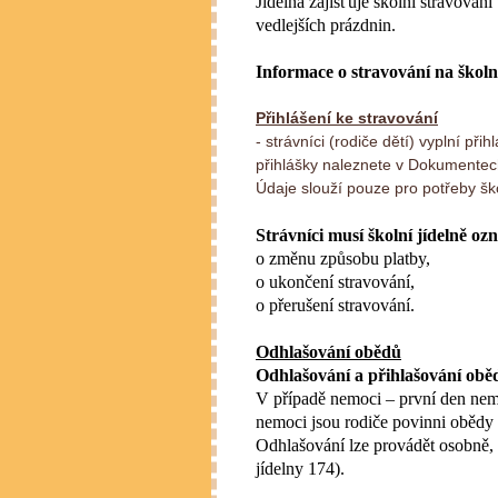
Jídelna zajišťuje školní stravován
vedlejších prázdnin.
Informace o stravování na školn
Přihlášení ke stravování
- strávníci (rodiče dětí) vyplní př
přihlášky naleznete v Dokumente
Údaje slouží pouze pro potřeby ško
Strávníci musí školní jídelně o
o změnu způsobu platby,
o ukončení stravování,
o přerušení stravování.
Odhlašování obědů
Odhlašování a přihlašování obě
V případě nemoci – první den nem
nemoci jsou rodiče povinni obědy o
Odhlašování lze provádět osobně, 
jídelny 174).