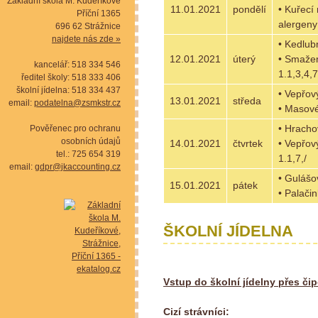
Základní škola M. Kudeříkové
11.01.2021
pondělí
• Kuřecí
Příční 1365
alergeny 
696 62 Strážnice
najdete nás zde »
• Kedlub
12.01.2021
úterý
• Smažen
kancelář: 518 334 546
1.1,3,4,7
ředitel školy: 518 333 406
školní jídelna: 518 334 437
• Vepřov
13.01.2021
středa
email:
podatelna@zsmkstr.cz
• Masové
• Hracho
Pověřenec pro ochranu
osobních údajů
14.01.2021
čtvrtek
• Vepřov
tel.: 725 654 319
1.1,7,/
email:
gdpr@jkaccounting.cz
• Gulášo
15.01.2021
pátek
• Palači
ŠKOLNÍ JÍDELNA
Vstup do školní jídelny přes či
Cizí strávníci: