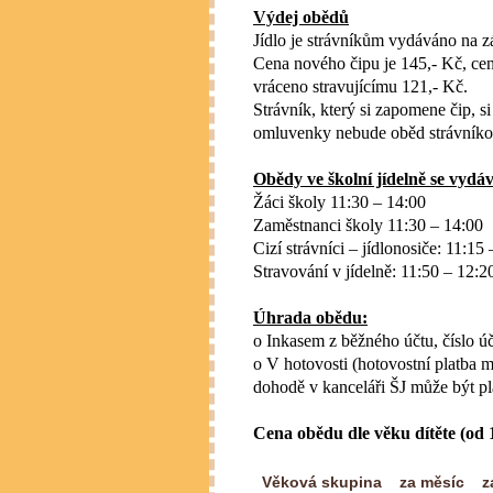
Výdej obědů
Jídlo je strávníkům vydáváno na z
Cena nového čipu je 145,- Kč, cen
vráceno stravujícímu 121,- Kč.
Strávník, který si zapomene čip, 
omluvenky nebude oběd strávníko
Obědy ve školní jídelně se vydáv
Žáci školy 11:30 – 14:00
Zaměstnanci školy 11:30 – 14:00
Cizí strávníci – jídlonosiče: 11:15
Stravování v jídelně: 11:50 – 12:2
Úhrada obědu:
o Inkasem z běžného účtu,
číslo 
o V hotovosti (hotovostní platba
dohodě v kanceláři ŠJ může být pl
Cena obědu dle věku dítěte (od 1
Věková skupina
za měsíc
z