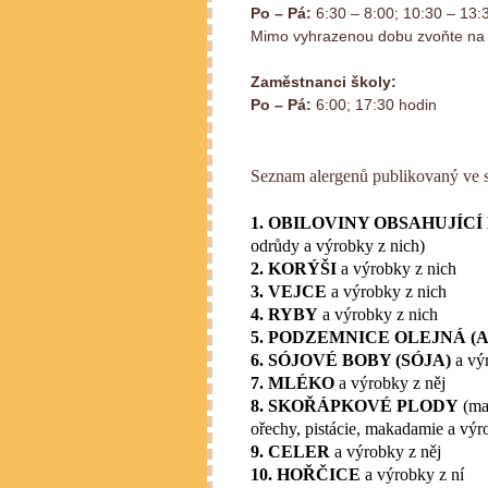
Po – Pá:
6:30 – 8:00; 10:30 – 13:
Mimo vyhrazenou dobu zvoňte na 
Zaměstnanci školy:
Po – Pá:
6:00; 17:30 hodin
Seznam alergenů publikovaný ve 
1. OBILOVINY OBSAHUJÍCÍ
odrůdy a výrobky z nich)
2. KORÝŠI
a výrobky z nich
3. VEJCE
a výrobky z nich
4. RYBY
a výrobky z nich
5. PODZEMNICE OLEJNÁ (
6. SÓJOVÉ BOBY (SÓJA)
a vý
7. MLÉKO
a výrobky z něj
8. SKOŘÁPKOVÉ PLODY
(man
ořechy, pistácie, makadamie a výr
9. CELER
a výrobky z něj
10. HOŘČICE
a výrobky z ní