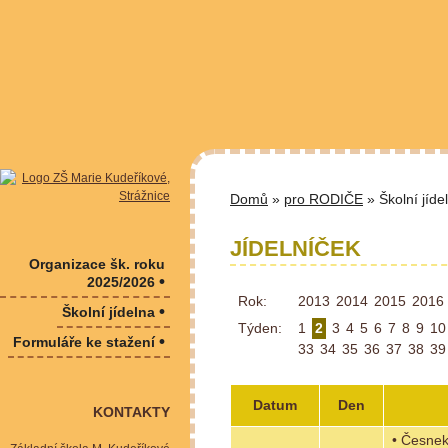
Domů
»
pro RODIČE
» Školní jíde
JÍDELNÍČEK
Organizace šk. roku
•
2025/2026
Rok:
2013
2014
2015
2016
•
Školní jídelna
Týden:
1
2
3
4
5
6
7
8
9
10
•
Formuláře ke stažení
33
34
35
36
37
38
39
Datum
Den
KONTAKTY
• Česnek