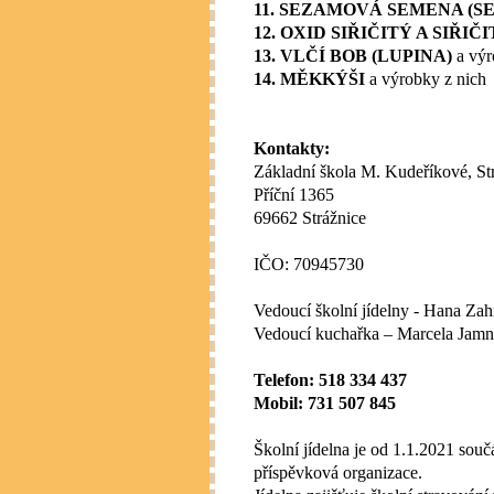
11. SEZAMOVÁ SEMENA (S
12. OXID SIŘIČITÝ A SIŘIČ
13. VLČÍ BOB (LUPINA)
a výr
14. MĚKKÝŠI
a výrobky z nich
Kontakty:
Základní škola M. Kudeříkové, Str
Příční 1365
69662 Strážnice
IČO: 70945730
Vedoucí školní jídelny - Hana Za
Vedoucí kuchařka – Marcela Jamn
Telefon: 518 334 437
Mobil: 731 507 845
Školní jídelna je od 1.1.2021 souč
příspěvková organizace.