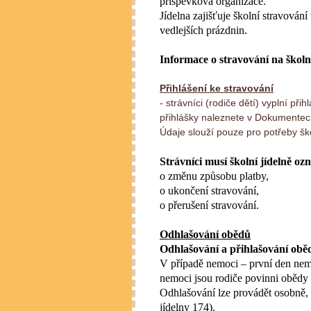
příspěvková organizace.
Jídelna zajišťuje školní stravován
vedlejších prázdnin.
Informace o stravování na školn
Přihlášení ke stravování
- strávníci (rodiče dětí) vyplní př
přihlášky naleznete v Dokumente
Údaje slouží pouze pro potřeby ško
Strávníci musí školní jídelně o
o změnu způsobu platby,
o ukončení stravování,
o přerušení stravování.
Odhlašování obědů
Odhlašování a přihlašování obě
V případě nemoci – první den nem
nemoci jsou rodiče povinni obědy o
Odhlašování lze provádět osobně, 
jídelny 174).