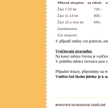
Věková skupina
za měsíc
z
Žáci 7-10 let
720,-
Žáci 11-14 let
800,-
Žáci 15 a více let
840,-
Zaměstnanci
Cizí strávníci
V případě změny cen potravin, ene
Vyúčtování stravného:
Na konci měsíce června je vyúčtov
V průběhu měsíce července jsou v
Případné dotazy, připomínky na te
Vnitřní řád školní jídelny je
INVESTICE DO ROZVOJE VZDĚLÁNÍ