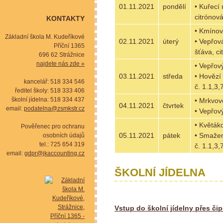
01.11.2021
pondělí
• Kuřecí 
citrónová
KONTAKTY
• Kmínov
Základní škola M. Kudeříkové
02.11.2021
úterý
• Vepřov
Příční 1365
šťáva, ci
696 62 Strážnice
najdete nás zde »
• Vepřový
03.11.2021
středa
• Hovězí
kancelář: 518 334 546
č. 1.1,3,
ředitel školy: 518 333 406
školní jídelna: 518 334 437
• Mrkvov
04.11.2021
čtvrtek
email:
podatelna@zsmkstr.cz
• Vepřov
• Květáko
Pověřenec pro ochranu
05.11.2021
pátek
• Smažen
osobních údajů
tel.: 725 654 319
č. 1.1,3,
email:
gdpr@jkaccounting.cz
ŠKOLNÍ JÍDELNA
Vstup do školní jídelny přes či