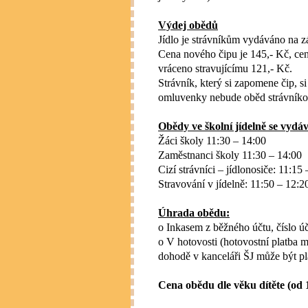
Výdej obědů
Jídlo je strávníkům vydáváno na z
Cena nového čipu je 145,- Kč, cen
vráceno stravujícímu 121,- Kč.
Strávník, který si zapomene čip, 
omluvenky nebude oběd strávníko
Obědy ve školní jídelně se vydáv
Žáci školy 11:30 – 14:00
Zaměstnanci školy 11:30 – 14:00
Cizí strávníci – jídlonosiče: 11:15
Stravování v jídelně: 11:50 – 12:2
Úhrada obědu:
o Inkasem z běžného účtu,
číslo 
o V hotovosti (hotovostní platba
dohodě v kanceláři ŠJ může být pl
Cena obědu dle věku dítěte (od 1