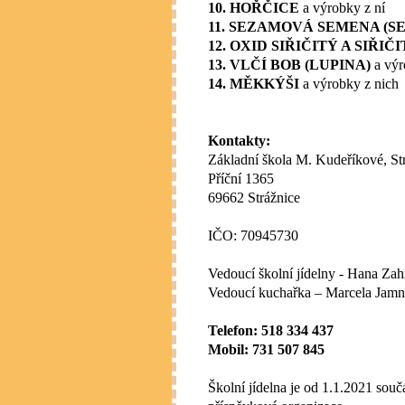
10. HOŘČICE
a výrobky z ní
11. SEZAMOVÁ SEMENA (S
12. OXID SIŘIČITÝ A SIŘIČ
13. VLČÍ BOB (LUPINA)
a výr
14. MĚKKÝŠI
a výrobky z nich
Kontakty:
Základní škola M. Kudeříkové, Str
Příční 1365
69662 Strážnice
IČO: 70945730
Vedoucí školní jídelny - Hana Za
Vedoucí kuchařka – Marcela Jamn
Telefon: 518 334 437
Mobil: 731 507 845
Školní jídelna je od 1.1.2021 souč