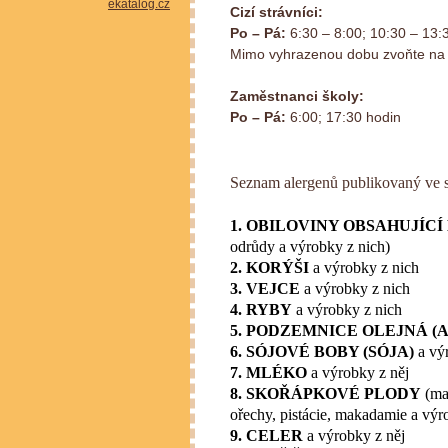
Cizí strávníci:
Po – Pá:
6:30 – 8:00; 10:30 – 13:
Mimo vyhrazenou dobu zvoňte na 
Zaměstnanci školy:
Po – Pá:
6:00; 17:30 hodin
Seznam alergenů publikovaný ve 
1. OBILOVINY OBSAHUJÍCÍ
odrůdy a výrobky z nich)
2. KORÝŠI
a výrobky z nich
3. VEJCE
a výrobky z nich
4. RYBY
a výrobky z nich
5. PODZEMNICE OLEJNÁ (
6. SÓJOVÉ BOBY (SÓJA)
a vý
7. MLÉKO
a výrobky z něj
8. SKOŘÁPKOVÉ PLODY
(man
ořechy, pistácie, makadamie a výr
9. CELER
a výrobky z něj