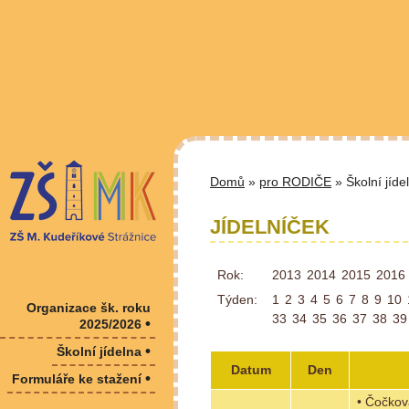
Domů
»
pro RODIČE
» Školní jíde
JÍDELNÍČEK
Rok:
2013
2014
2015
2016
Týden:
1
2
3
4
5
6
7
8
9
10
Organizace šk. roku
33
34
35
36
37
38
39
•
2025/2026
•
Školní jídelna
Datum
Den
•
Formuláře ke stažení
• Čočkov