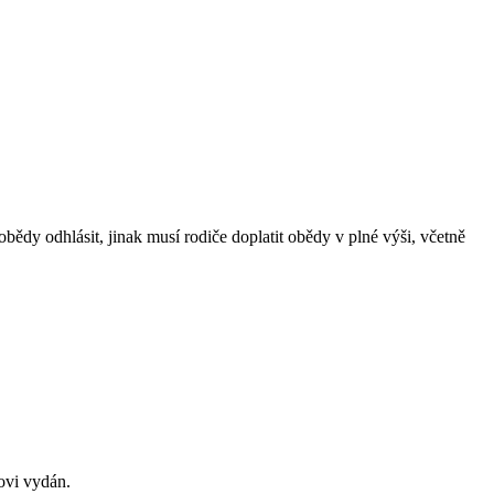
ědy odhlásit, jinak musí rodiče doplatit obědy v plné výši, včetně
ovi vydán.