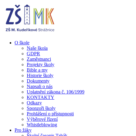
O škole
Naše škola
GDPR
Zaměstnanci
Projekty školy
Bible a my
Historie školy
Dokumenty
Napsali o nás
Uplatnění zákona č. 106/1999
KONTAKTY
Odkazy
Sponzoři školy
Prohlášení o přístupnosti
Výběrové řízení
Whistleblowing
Pro žáky
Školní časopis Tahák