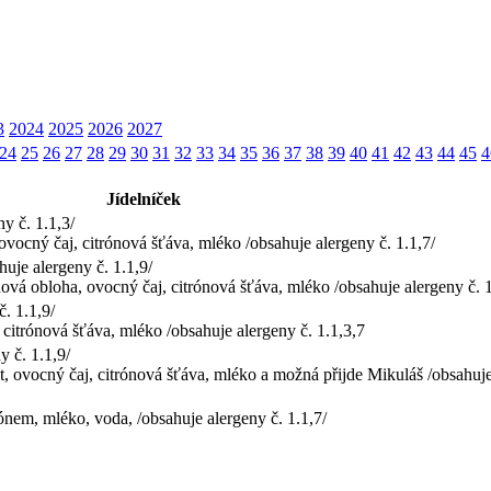
3
2024
2025
2026
2027
24
25
26
27
28
29
30
31
32
33
34
35
36
37
38
39
40
41
42
43
44
45
4
Jídelníček
y č. 1.1,3/
ovocný čaj, citrónová šťáva, mléko /obsahuje alergeny č. 1.1,7/
uje alergeny č. 1.1,9/
ová obloha, ovocný čaj, citrónová šťáva, mléko /obsahuje alergeny č. 1
. 1.1,9/
 citrónová šťáva, mléko /obsahuje alergeny č. 1.1,3,7
 č. 1.1,9/
t, ovocný čaj, citrónová šťáva, mléko a možná přijde Mikuláš /obsahuje
ónem, mléko, voda, /obsahuje alergeny č. 1.1,7/