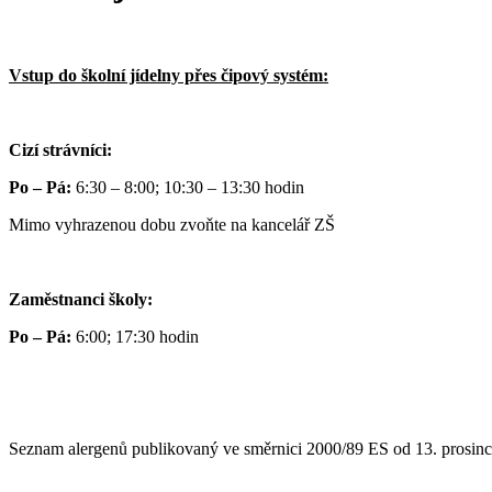
Vstup do školní jídelny přes čipový systém:
Cizí strávníci:
Po – Pá:
6:30 – 8:00; 10:30 – 13:30 hodin
Mimo vyhrazenou dobu zvoňte na kancelář ZŠ
Zaměstnanci školy:
Po – Pá:
6:00; 17:30 hodin
Seznam alergenů publikovaný ve směrnici 2000/89 ES od 13. prosin