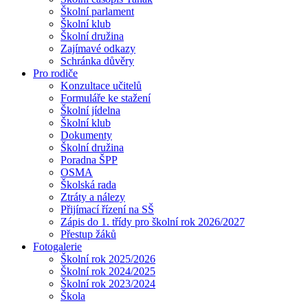
Školní parlament
Školní klub
Školní družina
Zajímavé odkazy
Schránka důvěry
Pro rodiče
Konzultace učitelů
Formuláře ke stažení
Školní jídelna
Školní klub
Dokumenty
Školní družina
Poradna ŠPP
OSMA
Školská rada
Ztráty a nálezy
Přijímací řízení na SŠ
Zápis do 1. třídy pro školní rok 2026/2027
Přestup žáků
Fotogalerie
Školní rok 2025/2026
Školní rok 2024/2025
Školní rok 2023/2024
Škola