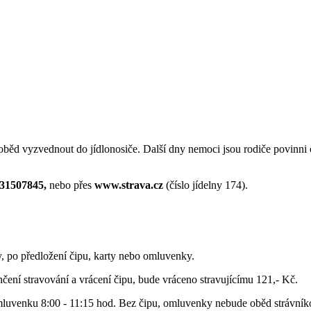
ěd vyzvednout do jídlonosiče. Další dny nemoci jsou rodiče povinni ob
731507845,
nebo přes
www.strava.cz
(číslo jídelny 174).
y, po předložení čipu, karty nebo omluvenky.
čení stravování a vrácení čipu, bude vráceno stravujícímu 121,- Kč.
omluvenku 8:00 - 11:15 hod. Bez čipu, omluvenky nebude oběd strávník