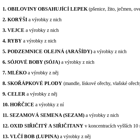
1. OBILOVINY OBSAHUJÍCÍ LEPEK
(pšenice, žito, ječmen, ov
2. KORÝŠI
a výrobky z nich
3. VEJCE
a výrobky z nich
4. RYBY
a výrobky z nich
5. PODZEMNICE OLEJNÁ (ARAŠÍDY)
a výrobky z nich
6. SÓJOVÉ BOBY (SÓJA)
a výrobky z nich
7. MLÉKO
a výrobky z něj
8. SKOŘÁPKOVÉ PLODY
(mandle, lískové ořechy, vlašské ořech
9. CELER
a výrobky z něj
10. HOŘČICE
a výrobky z ní
11. SEZAMOVÁ SEMENA (SEZAM)
a výrobky z nich
12. OXID SIŘIČITÝ A SIŘIČITANY
v koncentracích vyšších 10 
13. VLČÍ BOB (LUPINA)
a výrobky z něj