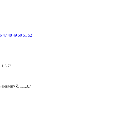
6
47
48
49
50
51
52
.1,3,7/
 alergeny č. 1.1,3,7