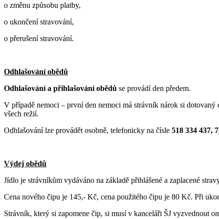
o změnu způsobu platby,
o ukončení stravování,
o přerušení stravování.
Odhlašování obědů
Odhlašování a přihlašování obědů
se provádí den předem.
V případě nemoci – první den nemoci má strávník nárok si dotovaný ob
všech režií.
Odhlašování lze provádět osobně, telefonicky na čísle
518 334 437, 
Výdej obědů
Jídlo je strávníkům vydáváno na základě přihlášené a zaplacené strav
Cena nového čipu je 145,- Kč, cena použitého čipu je 80 Kč. Při ukon
Strávník, který si zapomene čip, si musí v kanceláři ŠJ vyzvednout 