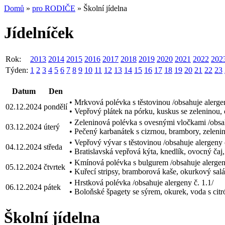
Domů
»
pro RODIČE
» Školní jídelna
Jídelníček
Rok:
2013
2014
2015
2016
2017
2018
2019
2020
2021
2022
202
Týden:
1
2
3
4
5
6
7
8
9
10
11
12
13
14
15
16
17
18
19
20
21
22
23
Datum
Den
• Mrkvová polévka s těstovinou /obsahuje alergen
02.12.2024
pondělí
• Vepřový plátek na pórku, kuskus se zeleninou, 
• Zeleninová polévka s ovesnými vločkami /obsah
03.12.2024
úterý
• Pečený karbanátek s cizrnou, brambory, zelenin
• Vepřový vývar s těstovinou /obsahuje alergeny č
04.12.2024
středa
• Bratislavská vepřová kýta, knedlík, ovocný čaj,
• Kmínová polévka s bulgurem /obsahuje alergeny
05.12.2024
čtvrtek
• Kuřecí stripsy, bramborová kaše, okurkový salá
• Hrstková polévka /obsahuje alergeny č. 1.1/
06.12.2024
pátek
• Boloňské špagety se sýrem, okurek, voda s citr
Školní jídelna