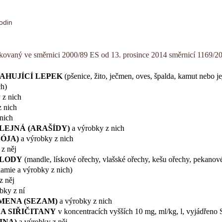
odin
kovaný ve směrnici 2000/89 ES od 13. prosince 2014 směrnicí 1169/
SAHUJÍCÍ LEPEK
(pšenice, žito, ječmen, oves, špalda, kamut nebo je
ch)
 z nich
 nich
nich
LEJNÁ (ARAŠÍDY)
a výrobky z nich
SÓJA)
a výrobky z nich
z něj
PLODY
(mandle, lískové ořechy, vlašské ořechy, kešu ořechy, pekanové
damie a výrobky z nich)
z něj
bky z ní
MENA (SEZAM)
a výrobky z nich
Ý A SIŘIČITANY
v koncentracích vyšších 10 mg, ml/kg, l, vyjádřeno
INA)
a výrobky z něj