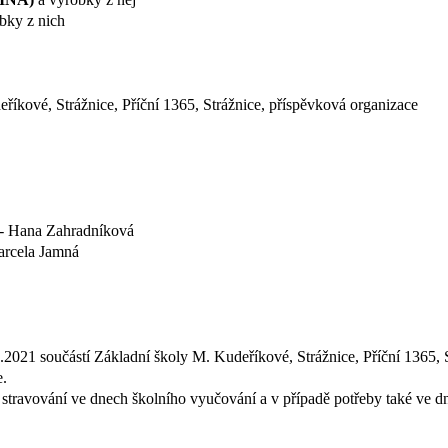
bky z nich
říkové, Strážnice, Příční 1365, Strážnice, příspěvková organizace
y - Hana Zahradníková
arcela Jamná
1.2021 součástí Základní školy M. Kudeříkové, Strážnice, Příční 1365, 
e.
ní stravování ve dnech školního vyučování a v případě potřeby také ve d