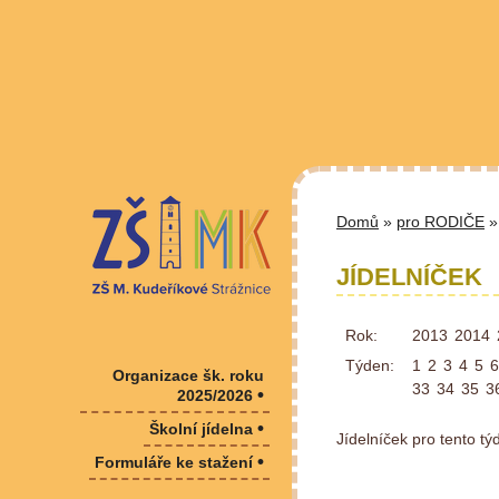
Domů
»
pro RODIČE
» 
JÍDELNÍČEK
Rok:
2013
2014
Týden:
1
2
3
4
5
6
Organizace šk. roku
33
34
35
3
•
2025/2026
•
Školní jídelna
Jídelníček pro tento t
•
Formuláře ke stažení