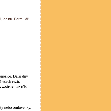
í jídelnu. Formulář
onosiče. Další dny
 všech režií.
w.strava.cz
(číslo
arty nebo omluvenky.