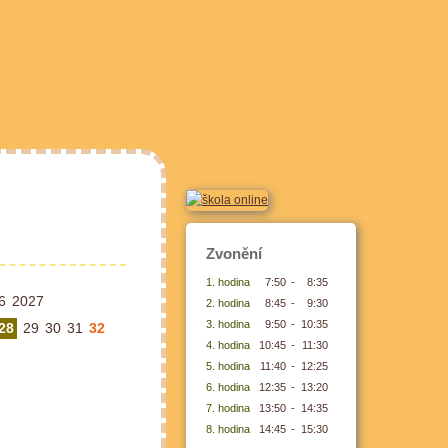
Zvonění
1. hodina
7:50
-
8:35
6
2027
2. hodina
8:45
-
9:30
3. hodina
9:50
-
10:35
28
29
30
31
32
4. hodina
10:45
-
11:30
5. hodina
11:40
-
12:25
6. hodina
12:35
-
13:20
7. hodina
13:50
-
14:35
8. hodina
14:45
-
15:30