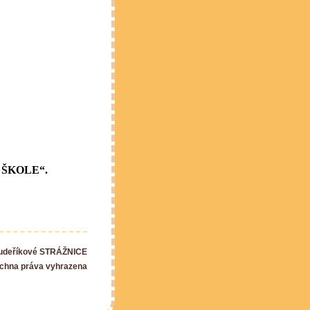
 o ŠKOLE“.
Kudeříkové STRÁŽNICE
chna práva vyhrazena