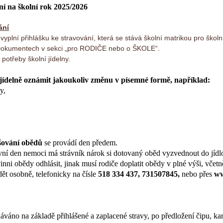
ní na školní rok 2025/2026
ání
) vyplní přihlášku ke stravování, která se stává školní matrikou pro školn
 Dokumentech v sekci „pro RODIČE nebo o ŠKOLE“.
potřeby školní jídelny.
 jídelně oznámit jakoukoliv změnu v písemné formě, například:
y,
šování obědů
se provádí den předem.
ní den nemoci má strávník nárok si dotovaný oběd vyzvednout do jídl
nni obědy odhlásit, jinak musí rodiče doplatit obědy v plné výši, včetně
ět osobně, telefonicky na čísle
518 334 437, 731507845,
nebo přes
ww
dáváno na základě přihlášené a zaplacené stravy, po předložení čipu, k