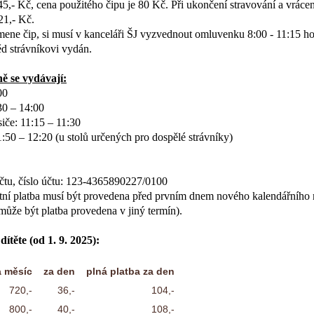
5,- Kč, cena použitého čipu je 80 Kč. Při ukončení stravování a vrácen
21,- Kč.
omene čip, si musí v kanceláři ŠJ vyzvednout omluvenku 8:00 - 11:15 ho
 strávníkovi vydán.
ně se vydávají:
00
30 – 14:00
siče: 11:15 – 11:30
1:50 – 12:20 (u stolů určených pro dospělé strávníky)
čtu,
číslo účtu: 123-4365890227/0100
stní platba musí být provedena před prvním dnem nového kalendářního 
může být platba provedena v jiný termín).
ítěte (od 1. 9. 2025):
a měsíc
za den
plná platba za den
720,-
36,-
104,-
800,-
40,-
108,-