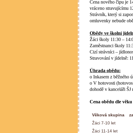
Cena nového čipu je 14
vráceno stravujícímu 1
Strávník, který si zap
omluvenky nebude oběd
Obědy ve školní jídel
Žáci školy 11:30 – 14:
Zaměstnanci školy 11:
Cizí strávníci – jídlono
Stravování v jídelně: 1
Úhrada obědu:
o Inkasem z běžného ú
o V hotovosti (hotovo
dohodě v kanceláři ŠJ 
Cena obědu dle věku d
Věková skupina
z
Žáci 7-10 let
Žáci 11-14 let