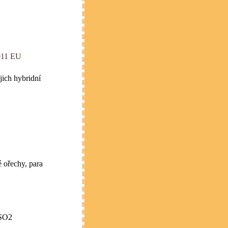
2011 EU
jich hybridní
 ořechy, para
 SO2