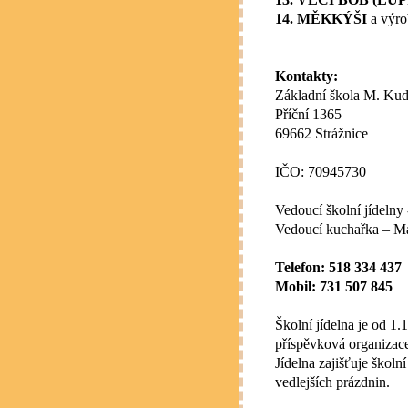
14. MĚKKÝŠI
a výro
Kontakty:
Základní škola M. Kude
Příční 1365
69662 Strážnice
IČO: 70945730
Vedoucí školní jídeln
Vedoucí kuchařka – M
Telefon: 518 334 437
Mobil: 731 507 845
Školní jídelna je od 1.
příspěvková organizac
Jídelna zajišťuje škol
vedlejších prázdnin.