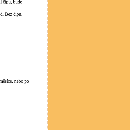
í čipu, bude
d. Bez čipu,
měsíce, nebo po