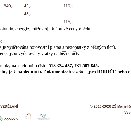
840,-
42,-
110,-
43,-
115,-
travin, energie, může dojít k úpravě ceny obědu.
:
 je vyúčtována hotovostní platba a nedoplatky z běžných účtů.
ence jsou vyúčtovány vratky na běžné účty.
mínky na telefonním čísle:
518 334 437, 731 507 845.
ídelny je k nahlédnutí v Dokumentech v sekci „pro RODIČE nebo
 VZDĚLÁNÍ
© 2013-2026 ZŠ Marie 
Vše