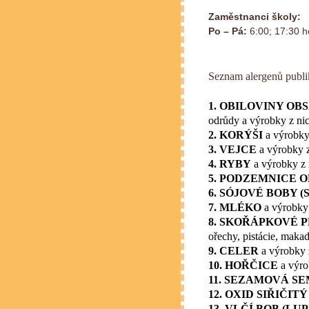
Zaměstnanci školy:
Po – Pá:
6:00; 17:30 h
Seznam alergenů publi
1. OBILOVINY OB
odrůdy a výrobky z ni
2. KORÝŠI
a výrobky
3. VEJCE
a výrobky z
4. RYBY
a výrobky z 
5. PODZEMNICE O
6. SÓJOVÉ BOBY (
7. MLÉKO
a výrobky 
8. SKOŘÁPKOVÉ 
ořechy, pistácie, maka
9. CELER
a výrobky 
10. HOŘČICE
a výro
11. SEZAMOVÁ SE
12. OXID SIŘIČIT
13. VLČÍ BOB (LUP