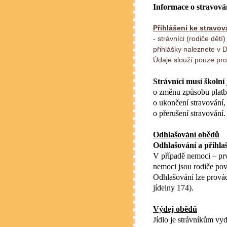
Informace o stravová
Přihlášení ke stravov
- strávníci (rodiče dětí
přihlášky naleznete v
Údaje slouží pouze pro 
Strávníci musí školní
o změnu způsobu platb
o ukončení stravování,
o přerušení stravování.
Odhlašování obědů
Odhlašování a přihla
V případě nemoci – prv
nemoci jsou rodiče povi
Odhlašování lze provád
jídelny 174).
Výdej obědů
Jídlo je strávníkům vy