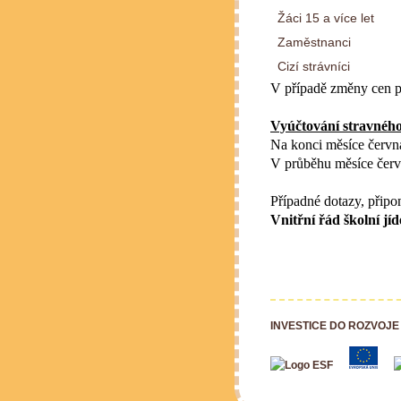
Žáci 15 a více let
Zaměstnanci
Cizí strávníci
V případě změny cen po
Vyúčtování stravného
Na konci měsíce června
V průběhu měsíce červ
Případné dotazy, připo
Vnitřní řád školní j
INVESTICE DO ROZVOJE