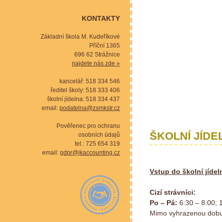
KONTAKTY
Základní škola M. Kudeříkové
Příční 1365
696 62 Strážnice
najdete nás zde »
kancelář: 518 334 546
ředitel školy: 518 333 406
školní jídelna: 518 334 437
email:
podatelna@zsmkstr.cz
Pověřenec pro ochranu
ŠKOLNÍ JÍDE
osobních údajů
tel.: 725 654 319
email:
gdpr@jkaccounting.cz
Vstup do školní jíde
Cizí strávníci:
Po – Pá:
6:30 – 8:00; 
Mimo vyhrazenou dobu