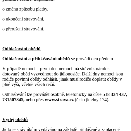
o změnu způsobu platby,
o ukončení stravování,
o přerušení stravování.
Odhlašování obědů
Odhlašování a přihlašování obědů
se provádí den předem.
V případě nemoci – první den nemoci má strávník nárok si
dotovaný oběd vyzvednout do jídlonosiče. Další dny nemoci jsou
rodiče povinni obědy odhlásit, jinak musí rodiče doplatit obědy v
plné výši, včetně všech režií.
Odhlašování lze provádět osobně, telefonicky na čísle
518 334 437,
731507845,
nebo přes
www.strava.cz
(číslo jídelny 174).
Výdej obědů
Jídlo je strávníkům vydáváno na základě přihlášené a zaplacené