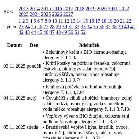
2013
2014
2015
2016
2017
2018
2019
2020
2021
2022
Rok:
2023
2024
2025
2026
2027
1
2
3
4
5
6
7
8
9
10
11
12
13
14
15
16
17
18
19
20
21
22
Týden:
23
24
25
26
27
28
29
30
31
32
33
34
35
36
37
38
39
40
41
42
43
44
45
46
47
48
49
50
51
52
Datum
Den
Jídelníček
• Zeleninový krém s BIO cizrnou/obsahuje
alergeny č. 1.1,9/
• Krůtí kostky na pórku a česneku, celozrnná
03.11.2025
pondělí
těstovina, okurkový salát, ovocný čaj,
citrónová šťáva, mléko, voda /obsahuje
alergeny č. 1.1,3,7/
• Kmínová polévka s tarhoňou /obsahuje
alergeny č. 1.1,3,7,9/
04.11.2025
úterý
• Čevabčiči s cibulí a hořčicí, brambory, zelný
salát s mrkví, ovocný čaj, voda s limetkou,
voda mléko /obsahuje alergeny č. 1.1,3,7,10/
• Vepřový vývar s BIO žitnými celozrnnými
nudlemi /obsahuje alergeny č. 1.1,3,7/
05.11.2025
středa
• Bratislavská vepřová kýta, knedlík, ovoce,
ovocný čaj, citrónová šťáva, mléko, voda
/obsahuje alergeny č. 1.1,3,7/