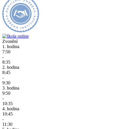
Zvonění
1. hodina
7:50
-
8:35
2. hodina
8:45
-
9:30
3. hodina
9:50
-
10:35
4. hodina
10:45
-
11:30