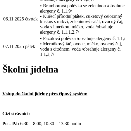
• Bramborová polévka se zeleninou /obsahuje
alergeny č. 1.1,9/
• Kuřecí přírodní plátek, cuketový celozrnný
06.11.2025
čtvrtek
kuskus s mrkví, zeleninový salát, ovocný čaj,
voda s limetkou, mléko, voda /obsahuje
alergeny č. 1.1,1.2,7/
• Fazolová polévka /obsahuje alergeny č. 1.1,/
• Meruňkový táč, ovoce, mléko, ovocný čaj,
07.11.2025
pátek
voda s citrónem, voda /obsahuje alergeny č.
1.1,3,7/
Školní jídelna
Vstup do školní jídelny přes čipový systém:
Cizí strávníci:
Po – Pá:
6:30 – 8:00; 10:30 – 13:30 hodin