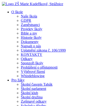
O škole
Naše škola
GDPR
Zaměstnanci
Projekty školy
Bible a my
Historie školy
Dokumenty
Napsali o nás
Uplatnění zákona č. 106/1999
KONTAKTY
Odkazy
Sponzoři školy
Prohlášení o přístupnosti
Výběrové řízení
Whistleblowing
Pro žáky
Školní časopis Tahák
Školní parlament
Školní klub
Školní družina
Zajímavé odkazy
Schránka důvěry