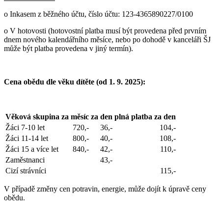
o Inkasem z běžného účtu,
číslo účtu: 123-4365890227/0100
o V hotovosti (hotovostní platba musí být provedena před prvním
dnem nového kalendářního měsíce, nebo po dohodě v kanceláři ŠJ
může být platba provedena v jiný termín).
Cena obědu dle věku dítěte (od 1. 9. 2025):
Věková skupina
za měsíc
za den
plná platba za den
Žáci 7-10 let
720,-
36,-
104,-
Žáci 11-14 let
800,-
40,-
108,-
Žáci 15 a více let
840,-
42,-
110,-
Zaměstnanci
43,-
Cizí strávníci
115,-
V případě změny cen potravin, energie, může dojít k úpravě ceny
obědu.