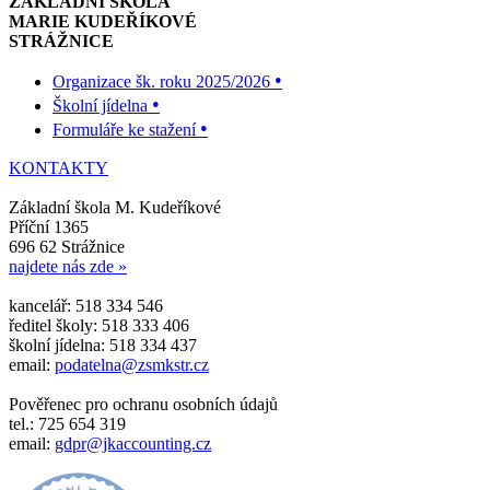
ZÁKLADNÍ ŠKOLA
MARIE KUDEŘÍKOVÉ
STRÁŽNICE
•
Organizace šk. roku 2025/2026
•
Školní jídelna
•
Formuláře ke stažení
KONTAKTY
Základní škola M. Kudeříkové
Příční 1365
696 62 Strážnice
najdete nás zde »
kancelář: 518 334 546
ředitel školy: 518 333 406
školní jídelna: 518 334 437
email:
podatelna@zsmkstr.cz
Pověřenec pro ochranu osobních údajů
tel.: 725 654 319
email:
gdpr@jkaccounting.cz