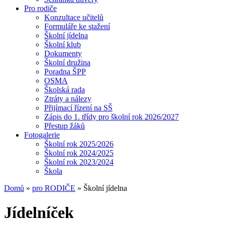
Pro rodiče
Konzultace učitelů
Formuláře ke stažení
Školní jídelna
Školní klub
Dokumenty
Školní družina
Poradna ŠPP
OSMA
Školská rada
Ztráty a nálezy
Přijímací řízení na SŠ
Zápis do 1. třídy pro školní rok 2026/2027
Přestup žáků
Fotogalerie
Školní rok 2025/2026
Školní rok 2024/2025
Školní rok 2023/2024
Škola
Domů
»
pro RODIČE
» Školní jídelna
Jídelníček