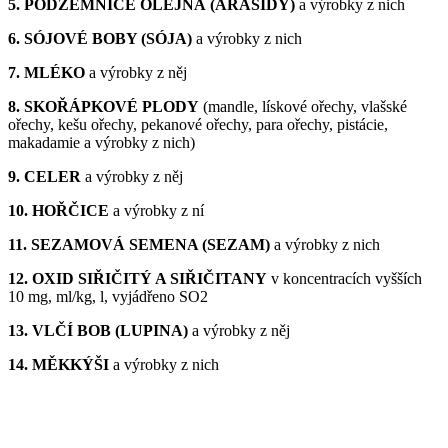
5. PODZEMNICE OLEJNÁ (ARAŠÍDY)
a výrobky z nich
6. SÓJOVÉ BOBY (SÓJA)
a výrobky z nich
7. MLÉKO
a výrobky z něj
8. SKOŘÁPKOVÉ PLODY
(mandle, lískové ořechy, vlašské
ořechy, kešu ořechy, pekanové ořechy, para ořechy, pistácie,
makadamie a výrobky z nich)
9. CELER
a výrobky z něj
10. HOŘČICE
a výrobky z ní
11. SEZAMOVÁ SEMENA (SEZAM)
a výrobky z nich
12. OXID SIŘIČITÝ A SIŘIČITANY
v koncentracích vyšších
10 mg, ml/kg, l, vyjádřeno SO2
13. VLČÍ BOB (LUPINA)
a výrobky z něj
14. MĚKKÝŠI
a výrobky z nich