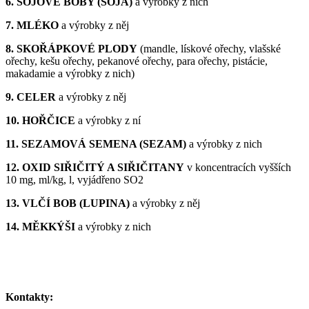
6. SÓJOVÉ BOBY (SÓJA)
a výrobky z nich
7. MLÉKO
a výrobky z něj
8. SKOŘÁPKOVÉ PLODY
(mandle, lískové ořechy, vlašské
ořechy, kešu ořechy, pekanové ořechy, para ořechy, pistácie,
makadamie a výrobky z nich)
9. CELER
a výrobky z něj
10. HOŘČICE
a výrobky z ní
11. SEZAMOVÁ SEMENA (SEZAM)
a výrobky z nich
12. OXID SIŘIČITÝ A SIŘIČITANY
v koncentracích vyšších
10 mg, ml/kg, l, vyjádřeno SO2
13. VLČÍ BOB (LUPINA)
a výrobky z něj
14. MĚKKÝŠI
a výrobky z nich
Kontakty: