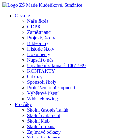
O škole
Naše škola
GDPR
Zaměstnanci
Projekty školy
Bible a my
Historie školy
Dokumenty
Napsali o nás
Uplatnění zákona č. 106/1999
KONTAKTY
Odkazy
Sponzoři školy
Prohlášení o přístupnosti
Výběrové řízení
Whistleblowing
Pro žáky
Školní časopis Tahák
Školní parlament
Školní klub
Školní družina
Zajímavé odkazy
Schránka důvěry