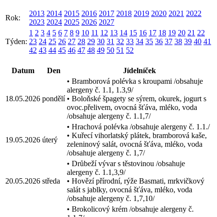
2013
2014
2015
2016
2017
2018
2019
2020
2021
2022
Rok:
2023
2024
2025
2026
2027
1
2
3
4
5
6
7
8
9
10
11
12
13
14
15
16
17
18
19
20
21
22
Týden:
23
24
25
26
27
28
29
30
31
32
33
34
35
36
37
38
39
40
41
42
43
44
45
46
47
48
49
50
51
52
Datum
Den
Jídelníček
• Bramborová polévka s kroupami /obsahuje
alergeny č. 1.1, 1.3,9/
18.05.2026
pondělí
• Boloňské špagety se sýrem, okurek, jogurt s
ovoc.přelivem, ovocná šťáva, mléko, voda
/obsahuje alergeny č. 1.1,7/
• Hrachová polévka /obsahuje alergeny č. 1.1./
• Kuřecí vihorlatský plátek, bramborová kaše,
19.05.2026
úterý
zeleninový salát, ovocná šťáva, mléko, voda
/obsahuje alergeny č. 1,7/
• Drůbeží vývar s těstovinou /obsahuje
alergeny č. 1.1,3,9/
20.05.2026
středa
• Hovězí přírodní, rýže Basmati, mrkvičkový
salát s jablky, ovocná šťáva, mléko, voda
/obsahuje alergeny č. 1,7,10/
• Brokolicový krém /obsahuje alergeny č.