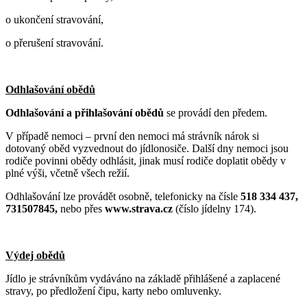
o ukončení stravování,
o přerušení stravování.
Odhlašování obědů
Odhlašování a přihlašování obědů
se provádí den předem.
V případě nemoci – první den nemoci má strávník nárok si
dotovaný oběd vyzvednout do jídlonosiče. Další dny nemoci jsou
rodiče povinni obědy odhlásit, jinak musí rodiče doplatit obědy v
plné výši, včetně všech režií.
Odhlašování lze provádět osobně, telefonicky na čísle
518 334 437,
731507845,
nebo přes
www.strava.cz
(číslo jídelny 174).
Výdej obědů
Jídlo je strávníkům vydáváno na základě přihlášené a zaplacené
stravy, po předložení čipu, karty nebo omluvenky.