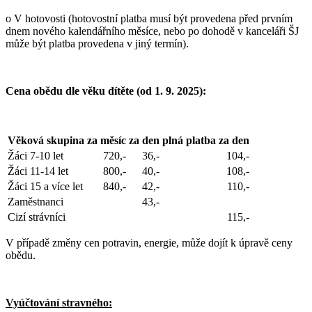
o V hotovosti (hotovostní platba musí být provedena před prvním
dnem nového kalendářního měsíce, nebo po dohodě v kanceláři ŠJ
může být platba provedena v jiný termín).
Cena obědu dle věku dítěte (od 1. 9. 2025):
Věková skupina
za měsíc
za den
plná platba za den
Žáci 7-10 let
720,-
36,-
104,-
Žáci 11-14 let
800,-
40,-
108,-
Žáci 15 a více let
840,-
42,-
110,-
Zaměstnanci
43,-
Cizí strávníci
115,-
V případě změny cen potravin, energie, může dojít k úpravě ceny
obědu.
Vyúčtování stravného: