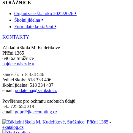
STRÁŽNICE
•
Organizace šk. roku 2025/2026
•
Školní jídelna
•
Formuláře ke stažení
KONTAKTY
Základní škola M. Kudeříkové
Příční 1365
696 62 Strážnice
najdete nás zde »
kancelář: 518 334 546
ředitel školy: 518 333 406
školní jídelna: 518 334 437
email:
podatelna@zsmkstr.cz
Pověřenec pro ochranu osobních údajů
tel.: 725 654 319
email:
gdpr@jkaccounting.cz