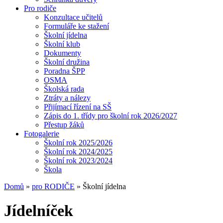
Pro rodiče
Konzultace učitelů
Formuláře ke stažení
Školní jídelna
Školní klub
Dokumenty
Školní družina
Poradna ŠPP
OSMA
Školská rada
Ztráty a nálezy
Přijímací řízení na SŠ
Zápis do 1. třídy pro školní rok 2026/2027
Přestup žáků
Fotogalerie
Školní rok 2025/2026
Školní rok 2024/2025
Školní rok 2023/2024
Škola
Domů
»
pro RODIČE
» Školní jídelna
Jídelníček