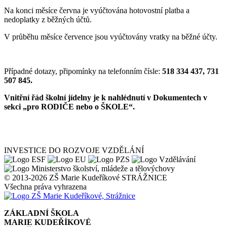
Na konci měsíce června je vyúčtována hotovostní platba a
nedoplatky z běžných účtů.
V průběhu měsíce července jsou vyúčtovány vratky na běžné účty.
Případné dotazy, připomínky na telefonním čísle:
518 334 437, 731
507 845.
Vnitřní řád školní jídelny je k nahlédnutí v Dokumentech v
sekci „pro RODIČE nebo o ŠKOLE“.
INVESTICE DO ROZVOJE VZDĚLÁNÍ
© 2013-2026 ZŠ Marie Kudeříkové STRÁŽNICE
Všechna práva vyhrazena
ZÁKLADNÍ ŠKOLA
MARIE KUDEŘÍKOVÉ