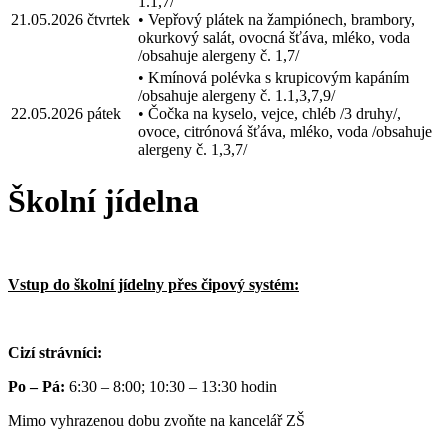
1.1,7/
21.05.2026
čtvrtek
• Vepřový plátek na žampiónech, brambory,
okurkový salát, ovocná šťáva, mléko, voda
/obsahuje alergeny č. 1,7/
• Kmínová polévka s krupicovým kapáním
/obsahuje alergeny č. 1.1,3,7,9/
22.05.2026
pátek
• Čočka na kyselo, vejce, chléb /3 druhy/,
ovoce, citrónová šťáva, mléko, voda /obsahuje
alergeny č. 1,3,7/
Školní jídelna
Vstup do školní jídelny přes čipový systém:
Cizí strávníci:
Po – Pá:
6:30 – 8:00; 10:30 – 13:30 hodin
Mimo vyhrazenou dobu zvoňte na kancelář ZŠ