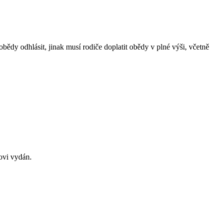
ědy odhlásit, jinak musí rodiče doplatit obědy v plné výši, včetně
ovi vydán.