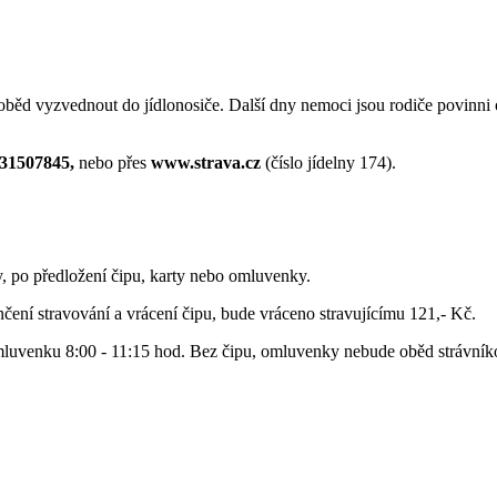
ěd vyzvednout do jídlonosiče. Další dny nemoci jsou rodiče povinni ob
731507845,
nebo přes
www.strava.cz
(číslo jídelny 174).
y, po předložení čipu, karty nebo omluvenky.
čení stravování a vrácení čipu, bude vráceno stravujícímu 121,- Kč.
omluvenku 8:00 - 11:15 hod. Bez čipu, omluvenky nebude oběd strávník