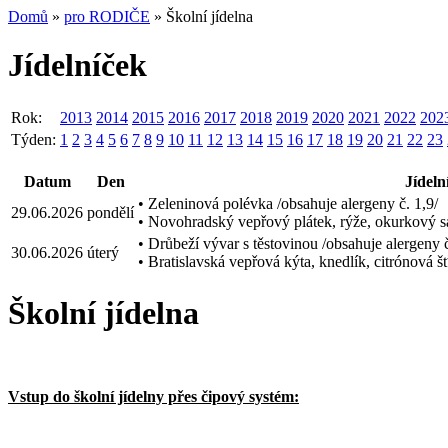
Domů
»
pro RODIČE
» Školní jídelna
Jídelníček
Rok:
2013
2014
2015
2016
2017
2018
2019
2020
2021
2022
202
Týden:
1
2
3
4
5
6
7
8
9
10
11
12
13
14
15
16
17
18
19
20
21
22
23
Datum
Den
Jídeln
• Zeleninová polévka /obsahuje alergeny č. 1,9/
29.06.2026
pondělí
• Novohradský vepřový plátek, rýže, okurkový sal
• Drůbeží vývar s těstovinou /obsahuje alergeny č
30.06.2026
úterý
• Bratislavská vepřová kýta, knedlík, citrónová š
Školní jídelna
Vstup do školní jídelny přes čipový systém: