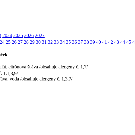
3
2024
2025
2026
2027
24
25
26
27
28
29
30
31
32
33
34
35
36
37
38
39
40
41
42
43
44
45
4
íček
át, citrónová šťáva /obsahuje alergeny č. 1,7/
. 1.1,3,9/
ťáva, voda /obsahuje alergeny č. 1,3,7/