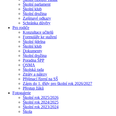
Školní parlament
Školní klub
Školní družina
Zajímavé odkazy
Schránka důvěry
Pro rodiče
Konzultace učitelů
Formuláře ke stažení
Školní jídelna
Školní klub
Dokumenty
Školní družina
Poradna ŠPP
OSMA
Školská rada
Ztráty a nálezy
Přijímací řízení na SŠ
Zápis do 1. třídy pro školní rok 2026/2027
Přestup žáků
Fotogalerie
Školní rok 2025/2026
Školní rok 2024/2025
Školní rok 2023/2024
Škola