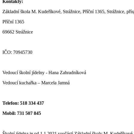
Kontakty:
Základní škola M. Kudeříkové, Strážnice, Příční 1365, Strážnice, př
Příční 1365
69662 Strážnice
IČO: 70945730
Vedoucí školní jídelny - Hana Zahradníková
Vedoucí kuchařka – Marcela Jamná
Telefon: 518 334 437
Mobil: 731 507 845
Školní jídelna je od 1.1.2021 součástí Základní školy M. Kudeříkové, 