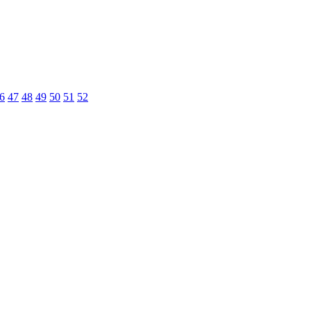
6
47
48
49
50
51
52