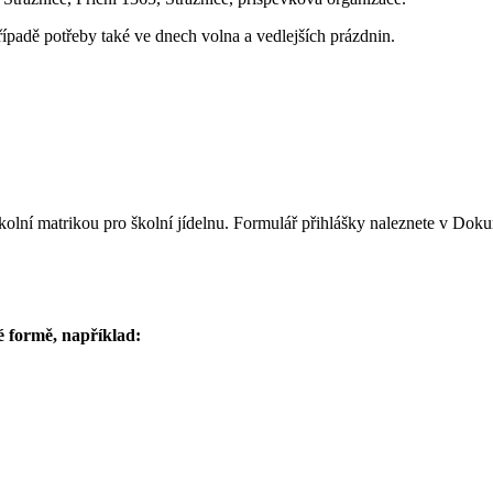
řípadě potřeby také ve dnech volna a vedlejších prázdnin.
tává školní matrikou pro školní jídelnu. Formulář přihlášky naleznete
é formě, například: