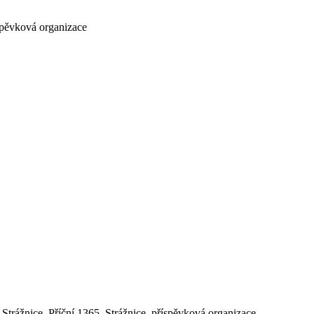
íspěvková organizace
Strážnice, Příční 1365, Strážnice, příspěvková organizace.