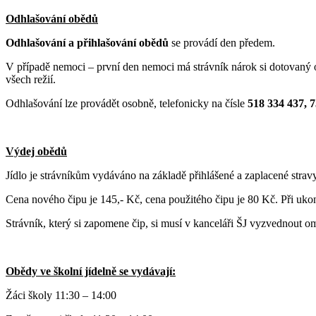
Odhlašování obědů
Odhlašování a přihlašování obědů
se provádí den předem.
V případě nemoci – první den nemoci má strávník nárok si dotovaný ob
všech režií.
Odhlašování lze provádět osobně, telefonicky na čísle
518 334 437, 
Výdej obědů
Jídlo je strávníkům vydáváno na základě přihlášené a zaplacené strav
Cena nového čipu je 145,- Kč, cena použitého čipu je 80 Kč. Při ukon
Strávník, který si zapomene čip, si musí v kanceláři ŠJ vyzvednout 
Obědy ve školní jídelně se vydávají:
Žáci školy 11:30 – 14:00