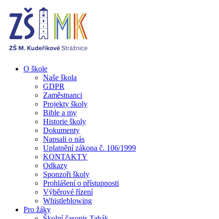
O škole
Naše škola
GDPR
Zaměstnanci
Projekty školy
Bible a my
Historie školy
Dokumenty
Napsali o nás
Uplatnění zákona č. 106/1999
KONTAKTY
Odkazy
Sponzoři školy
Prohlášení o přístupnosti
Výběrové řízení
Whistleblowing
Pro žáky
Školní časopis Tahák