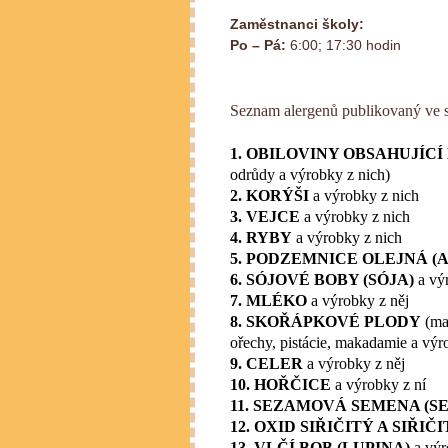
Zaměstnanci školy:
Po – Pá:
6:00; 17:30 hodin
Seznam alergenů publikovaný ve 
1. OBILOVINY OBSAHUJÍCÍ
odrůdy a výrobky z nich)
2. KORÝŠI
a výrobky z nich
3. VEJCE
a výrobky z nich
4. RYBY
a výrobky z nich
5. PODZEMNICE OLEJNÁ (
6. SÓJOVÉ BOBY (SÓJA)
a vý
7. MLÉKO
a výrobky z něj
8. SKOŘÁPKOVÉ PLODY
(man
ořechy, pistácie, makadamie a výr
9. CELER
a výrobky z něj
10. HOŘČICE
a výrobky z ní
11. SEZAMOVÁ SEMENA (S
12. OXID SIŘIČITÝ A SIŘIČ
13. VLČÍ BOB (LUPINA)
a výr