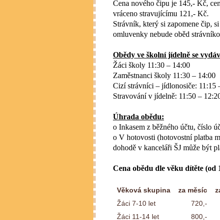
Cena nového čipu je 145,- Kč, cen
vráceno stravujícímu 121,- Kč.
Strávník, který si zapomene čip, 
omluvenky nebude oběd strávníko
Obědy ve školní jídelně se vydáv
Žáci školy 11:30 – 14:00
Zaměstnanci školy 11:30 – 14:00
Cizí strávníci – jídlonosiče: 11:15
Stravování v jídelně: 11:50 – 12:2
Úhrada obědu:
o Inkasem z běžného účtu,
číslo 
o V hotovosti (hotovostní platba
dohodě v kanceláři ŠJ může být pl
Cena obědu dle věku dítěte (od 1
Věková skupina
za měsíc
z
Žáci 7-10 let
720,-
Žáci 11-14 let
800,-