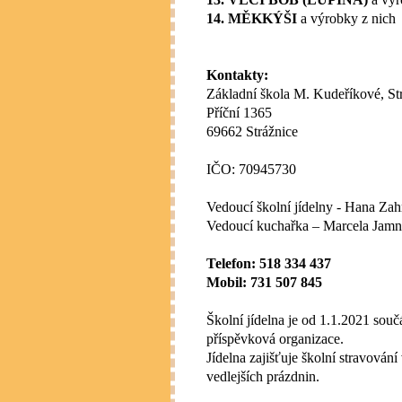
14. MĚKKÝŠI
a výrobky z nich
Kontakty:
Základní škola M. Kudeříkové, Str
Příční 1365
69662 Strážnice
IČO: 70945730
Vedoucí školní jídelny - Hana Za
Vedoucí kuchařka – Marcela Jamn
Telefon: 518 334 437
Mobil: 731 507 845
Školní jídelna je od 1.1.2021 souč
příspěvková organizace.
Jídelna zajišťuje školní stravován
vedlejších prázdnin.