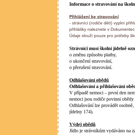
Informace o stravování na školn
Přihlášení ke stravování
- strávníci (rodiče dětí) vyplní př
přihlášky naleznete v Dokumente
Údaje slouží pouze pro potřeby ško
Strávníci musí školní jídelně o
o změnu způsobu platby,
o ukončení stravování,
o přerušení stravování.
Odhlašování obědů
Odhlašování a přihlašování obě
V případě nemoci – první den nem
nemoci jsou rodiče povinni obědy o
Odhlašování lze provádět osobně, 
jídelny 174).
Výdej obědů
Jídlo je strávníkům vydáváno na z