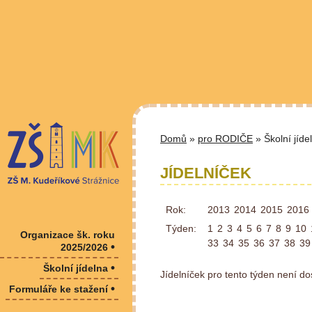
Domů
»
pro RODIČE
» Školní jíde
JÍDELNÍČEK
Rok:
2013
2014
2015
2016
Týden:
1
2
3
4
5
6
7
8
9
10
Organizace šk. roku
33
34
35
36
37
38
39
•
2025/2026
•
Školní jídelna
Jídelníček pro tento týden není do
•
Formuláře ke stažení