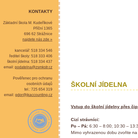
KONTAKTY
Základní škola M. Kudeříkové
Příční 1365
696 62 Strážnice
najdete nás zde »
kancelář: 518 334 546
ředitel školy: 518 333 406
školní jídelna: 518 334 437
email:
podatelna@zsmkstr.cz
Pověřenec pro ochranu
ŠKOLNÍ JÍDELNA
osobních údajů
tel.: 725 654 319
email:
gdpr@jkaccounting.cz
Vstup do školní jídelny přes či
Cizí strávníci:
Po – Pá:
6:30 – 8:00; 10:30 – 13:
Mimo vyhrazenou dobu zvoňte na 