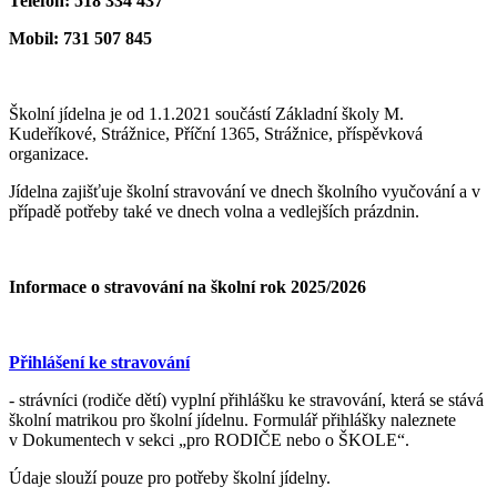
Telefon: 518 334 437
Mobil: 731 507 845
Školní jídelna je od 1.1.2021 součástí Základní školy M.
Kudeříkové, Strážnice, Příční 1365, Strážnice, příspěvková
organizace.
Jídelna zajišťuje školní stravování ve dnech školního vyučování a v
případě potřeby také ve dnech volna a vedlejších prázdnin.
Informace o stravování na školní rok 2025/2026
Přihlášení ke stravování
- strávníci (rodiče dětí) vyplní přihlášku ke stravování, která se stává
školní matrikou pro školní jídelnu. Formulář přihlášky naleznete
v Dokumentech v sekci „pro RODIČE nebo o ŠKOLE“.
Údaje slouží pouze pro potřeby školní jídelny.