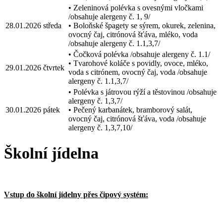
• Zeleninová polévka s ovesnými vločkami
/obsahuje alergeny č. 1, 9/
28.01.2026
středa
• Boloňské špagety se sýrem, okurek, zelenina,
ovocný čaj, citrónová šťáva, mléko, voda
/obsahuje alergeny č. 1.1,3,7/
• Čočková polévka /obsahuje alergeny č. 1.1/
• Tvarohové koláče s povidly, ovoce, mléko,
29.01.2026
čtvrtek
voda s citrónem, ovocný čaj, voda /obsahuje
alergeny č. 1.1,3,7/
• Polévka s játrovou rýží a těstovinou /obsahuje
alergeny č. 1,3,7/
30.01.2026
pátek
• Pečený karbanátek, bramborový salát,
ovocný čaj, citrónová šťáva, voda /obsahuje
alergeny č. 1,3,7,10/
Školní jídelna
Vstup do školní jídelny přes čipový systém: