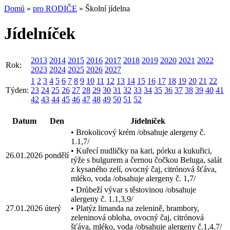
Domů
»
pro RODIČE
» Školní jídelna
Jídelníček
2013
2014
2015
2016
2017
2018
2019
2020
2021
2022
Rok:
2023
2024
2025
2026
2027
1
2
3
4
5
6
7
8
9
10
11
12
13
14
15
16
17
18
19
20
21
22
Týden:
23
24
25
26
27
28
29
30
31
32
33
34
35
36
37
38
39
40
41
42
43
44
45
46
47
48
49
50
51
52
Datum
Den
Jídelníček
• Brokolicový krém /obsahuje alergeny č.
1.1,7/
• Kuřecí nudličky na kari, pórku a kukuřici,
26.01.2026
pondělí
rýže s bulgurem a černou čočkou Beluga, salát
z kysaného zelí, ovocný čaj, citrónová šťáva,
mléko, voda /obsahuje alergeny č. 1,7/
• Drůbeží vývar s těstovinou /obsahuje
alergeny č. 1.1,3,9/
27.01.2026
úterý
• Platýz limanda na zelenině, brambory,
zeleninová obloha, ovocný čaj, citrónová
šťáva, mléko, voda /obsahuje alergeny č.1,4,7/