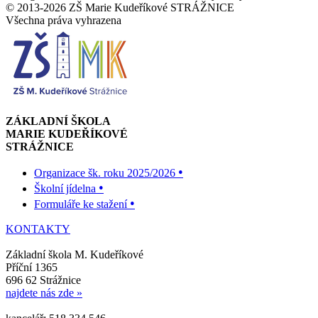
© 2013-2026 ZŠ Marie Kudeříkové STRÁŽNICE
Všechna práva vyhrazena
ZÁKLADNÍ ŠKOLA
MARIE KUDEŘÍKOVÉ
STRÁŽNICE
•
Organizace šk. roku 2025/2026
•
Školní jídelna
•
Formuláře ke stažení
KONTAKTY
Základní škola M. Kudeříkové
Příční 1365
696 62 Strážnice
najdete nás zde »