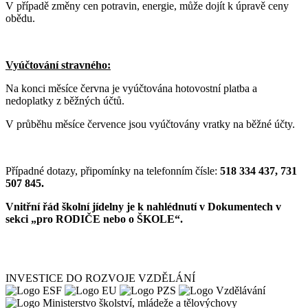
V případě změny cen potravin, energie, může dojít k úpravě ceny
obědu.
Vyúčtování stravného:
Na konci měsíce června je vyúčtována hotovostní platba a
nedoplatky z běžných účtů.
V průběhu měsíce července jsou vyúčtovány vratky na běžné účty.
Případné dotazy, připomínky na telefonním čísle:
518 334 437, 731
507 845.
Vnitřní řád školní jídelny je k nahlédnutí v Dokumentech v
sekci „pro RODIČE nebo o ŠKOLE“.
INVESTICE DO ROZVOJE VZDĚLÁNÍ