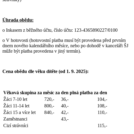
Úhrada obědu:
o Inkasem z běžného účtu,
číslo účtu: 123-4365890227/0100
o V hotovosti (hotovostní platba musí být provedena před prvním
dnem nového kalendářního měsíce, nebo po dohodě v kanceláři ŠJ
může být platba provedena v jiný termín).
Cena obědu dle věku dítěte (od 1. 9. 2025):
Věková skupina
za měsíc
za den
plná platba za den
Žáci 7-10 let
720,-
36,-
104,-
Žáci 11-14 let
800,-
40,-
108,-
Žáci 15 a více let
840,-
42,-
110,-
Zaměstnanci
43,-
Cizí strávníci
115,-