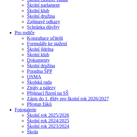
Školní parlament
Školní klub
Školní družina
Zajímavé odkazy
Schránka důvěry
Pro rodiče
Konzultace učitelů
Formuláře ke stažení
Školní jídelna
Školní klub
Dokumenty
Školní družina
Poradna ŠPP
OSMA
Školská rada
Ztráty a nálezy
Přijímací řízení na SŠ
Zápis do 1. třídy pro školní rok 2026/2027
Přestup žáků
Fotogalerie
Školní rok 2025/2026
Školní rok 2024/2025
Školní rok 2023/2024
Škola