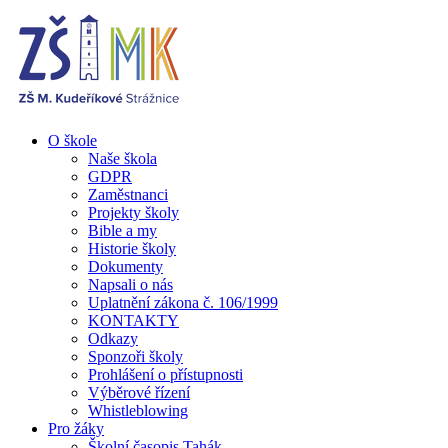
O škole
Naše škola
GDPR
Zaměstnanci
Projekty školy
Bible a my
Historie školy
Dokumenty
Napsali o nás
Uplatnění zákona č. 106/1999
KONTAKTY
Odkazy
Sponzoři školy
Prohlášení o přístupnosti
Výběrové řízení
Whistleblowing
Pro žáky
Školní časopis Tahák