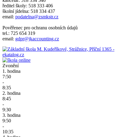
kancelář: 518 334 546
ředitel školy: 518 333 406
školní jídelna: 518 334 437
email:
podatelna@zsmkstr.cz
Pověřenec pro ochranu osobních údajů
tel.: 725 654 319
email:
gdpr@jkaccounting.cz
Zvonění
1. hodina
7:50
-
8:35
2. hodina
8:45
-
9:30
3. hodina
9:50
-
10:35