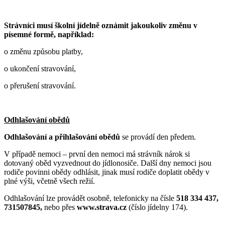
Strávníci musí školní jídelně oznámit jakoukoliv změnu v
písemné formě, například:
o změnu způsobu platby,
o ukončení stravování,
o přerušení stravování.
Odhlašování obědů
Odhlašování a přihlašování obědů
se provádí den předem.
V případě nemoci – první den nemoci má strávník nárok si
dotovaný oběd vyzvednout do jídlonosiče. Další dny nemoci jsou
rodiče povinni obědy odhlásit, jinak musí rodiče doplatit obědy v
plné výši, včetně všech režií.
Odhlašování lze provádět osobně, telefonicky na čísle
518 334 437,
731507845,
nebo přes
www.strava.cz
(číslo jídelny 174).