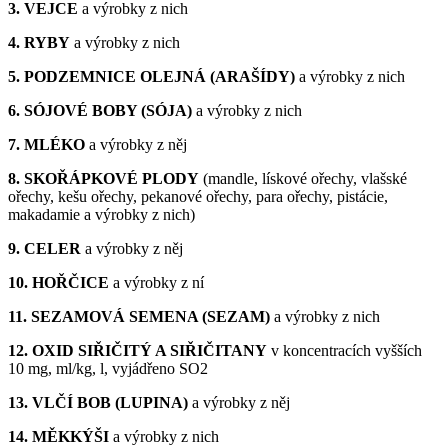
3. VEJCE
a výrobky z nich
4. RYBY
a výrobky z nich
5. PODZEMNICE OLEJNÁ (ARAŠÍDY)
a výrobky z nich
6. SÓJOVÉ BOBY (SÓJA)
a výrobky z nich
7. MLÉKO
a výrobky z něj
8. SKOŘÁPKOVÉ PLODY
(mandle, lískové ořechy, vlašské
ořechy, kešu ořechy, pekanové ořechy, para ořechy, pistácie,
makadamie a výrobky z nich)
9. CELER
a výrobky z něj
10. HOŘČICE
a výrobky z ní
11. SEZAMOVÁ SEMENA (SEZAM)
a výrobky z nich
12. OXID SIŘIČITÝ A SIŘIČITANY
v koncentracích vyšších
10 mg, ml/kg, l, vyjádřeno SO2
13. VLČÍ BOB (LUPINA)
a výrobky z něj
14. MĚKKÝŠI
a výrobky z nich