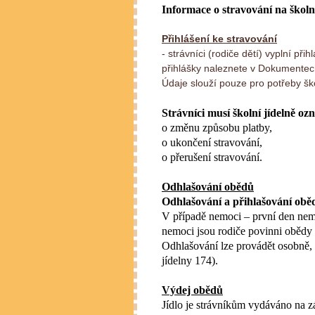
Informace o stravování na školn
Přihlášení ke stravování
- strávníci (rodiče dětí) vyplní př
přihlášky naleznete v Dokumente
Údaje slouží pouze pro potřeby ško
Strávníci musí školní jídelně o
o změnu způsobu platby,
o ukončení stravování,
o přerušení stravování.
Odhlašování obědů
Odhlašování a přihlašování obě
V případě nemoci – první den nem
nemoci jsou rodiče povinni obědy o
Odhlašování lze provádět osobně, 
jídelny 174).
Výdej obědů
Jídlo je strávníkům vydáváno na z