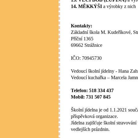
14. MĚKKÝŠI
a výrobky z nich
Kontakty:
Základní škola M. Kudeříkové, Str
Příční 1365
69662 Strážnice
IČO: 70945730
Vedoucí školní jídelny - Hana Za
Vedoucí kuchařka – Marcela Jamn
Telefon: 518 334 437
Mobil: 731 507 845
Školní jídelna je od 1.1.2021 souč
příspěvková organizace.
Jídelna zajišťuje školní stravován
vedlejších prázdnin.