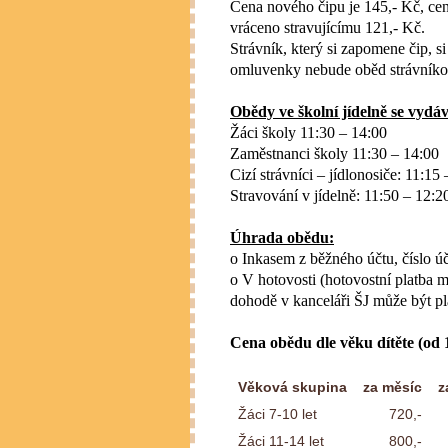
Cena nového čipu je 145,- Kč, cen
vráceno stravujícímu 121,- Kč.
Strávník, který si zapomene čip, 
omluvenky nebude oběd strávníko
Obědy ve školní jídelně se vydáv
Žáci školy 11:30 – 14:00
Zaměstnanci školy 11:30 – 14:00
Cizí strávníci – jídlonosiče: 11:15
Stravování v jídelně: 11:50 – 12:2
Úhrada obědu:
o Inkasem z běžného účtu,
číslo 
o V hotovosti (hotovostní platba
dohodě v kanceláři ŠJ může být pl
Cena obědu dle věku dítěte (od 1
Věková skupina
za měsíc
z
Žáci 7-10 let
720,-
Žáci 11-14 let
800,-