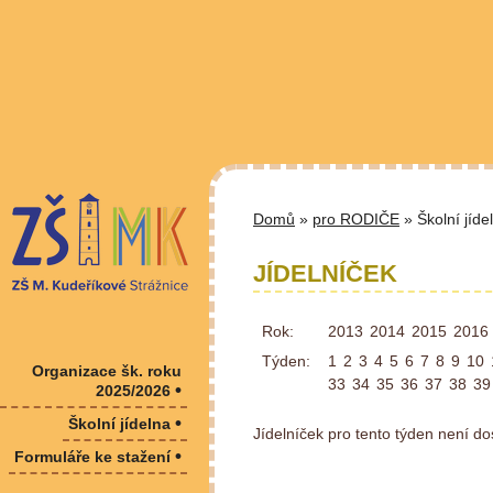
Domů
»
pro RODIČE
» Školní jíde
JÍDELNÍČEK
Rok:
2013
2014
2015
2016
Týden:
1
2
3
4
5
6
7
8
9
10
Organizace šk. roku
33
34
35
36
37
38
39
•
2025/2026
•
Školní jídelna
Jídelníček pro tento týden není do
•
Formuláře ke stažení