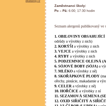
Zaměstnanci školy:
Po – Pá:
6:00; 17:30 hodin
Seznam alergenů publikovaný ve 
1. OBILOVINY OBSAHUJÍCÍ
odrůdy a výrobky z nich)
2. KORÝŠI
a výrobky z nich
3. VEJCE
a výrobky z nich
4. RYBY
a výrobky z nich
5. PODZEMNICE OLEJNÁ (
6. SÓJOVÉ BOBY (SÓJA)
a vý
7. MLÉKO
a výrobky z něj
8. SKOŘÁPKOVÉ PLODY
(man
ořechy, pistácie, makadamie a výr
9. CELER
a výrobky z něj
10. HOŘČICE
a výrobky z ní
11. SEZAMOVÁ SEMENA (S
12. OXID SIŘIČITÝ A SIŘIČ
13. VLČÍ BOB (LUPINA)
a výr