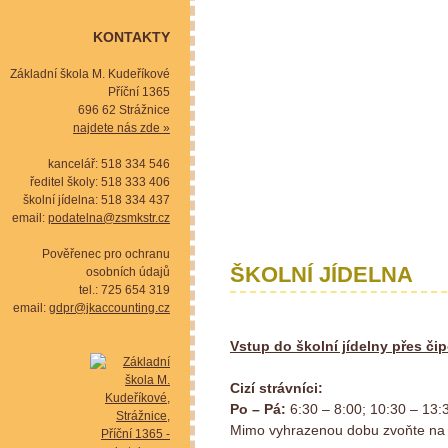
KONTAKTY
Základní škola M. Kudeříkové
Příční 1365
696 62 Strážnice
najdete nás zde »
kancelář: 518 334 546
ředitel školy: 518 333 406
školní jídelna: 518 334 437
email:
podatelna@zsmkstr.cz
Pověřenec pro ochranu
ŠKOLNÍ JÍDELNA
osobních údajů
tel.: 725 654 319
email:
gdpr@jkaccounting.cz
Vstup do školní jídelny přes či
Cizí strávníci:
Po – Pá:
6:30 – 8:00; 10:30 – 13:
Mimo vyhrazenou dobu zvoňte na 