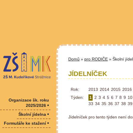
Domů
»
pro RODIČE
» Školní jíde
JÍDELNÍČEK
Rok:
2013
2014
2015
2016
Týden:
1
2
3
4
5
6
7
8
9
10
Organizace šk. roku
33
34
35
36
37
38
39
•
2025/2026
•
Školní jídelna
Jídelníček pro tento týden není do
•
Formuláře ke stažení