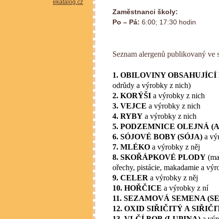
Zaměstnanci školy:
Po – Pá:
6:00; 17:30 hodin
Seznam alergenů publikovaný ve 
1. OBILOVINY OBSAHUJÍCÍ
odrůdy a výrobky z nich)
2. KORÝŠI
a výrobky z nich
3. VEJCE
a výrobky z nich
4. RYBY
a výrobky z nich
5. PODZEMNICE OLEJNÁ (
6. SÓJOVÉ BOBY (SÓJA)
a vý
7. MLÉKO
a výrobky z něj
8. SKOŘÁPKOVÉ PLODY
(man
ořechy, pistácie, makadamie a výr
9. CELER
a výrobky z něj
10. HOŘČICE
a výrobky z ní
11. SEZAMOVÁ SEMENA (S
12. OXID SIŘIČITÝ A SIŘIČ
13. VLČÍ BOB (LUPINA)
a výr