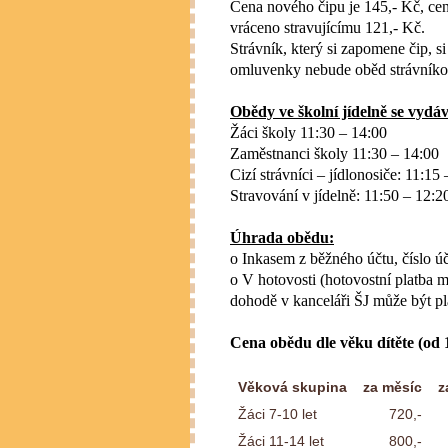
Cena nového čipu je 145,- Kč, cen
vráceno stravujícímu 121,- Kč.
Strávník, který si zapomene čip, 
omluvenky nebude oběd strávníko
Obědy ve školní jídelně se vydáv
Žáci školy 11:30 – 14:00
Zaměstnanci školy 11:30 – 14:00
Cizí strávníci – jídlonosiče: 11:15
Stravování v jídelně: 11:50 – 12:2
Úhrada obědu:
o Inkasem z běžného účtu,
číslo 
o V hotovosti (hotovostní platba
dohodě v kanceláři ŠJ může být pl
Cena obědu dle věku dítěte (od 1
Věková skupina
za měsíc
z
Žáci 7-10 let
720,-
Žáci 11-14 let
800,-