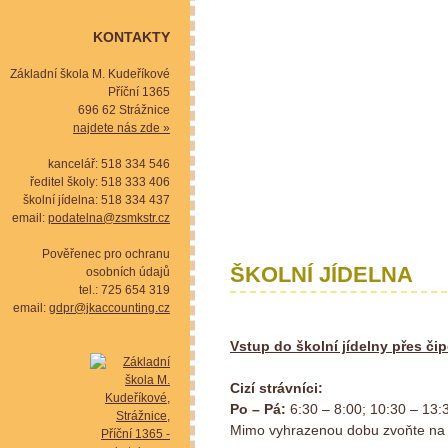
KONTAKTY
Základní škola M. Kudeříkové
Příční 1365
696 62 Strážnice
najdete nás zde »
kancelář: 518 334 546
ředitel školy: 518 333 406
školní jídelna: 518 334 437
email:
podatelna@zsmkstr.cz
Pověřenec pro ochranu
ŠKOLNÍ JÍDELNA
osobních údajů
tel.: 725 654 319
email:
gdpr@jkaccounting.cz
Vstup do školní jídelny přes či
Cizí strávníci:
Po – Pá:
6:30 – 8:00; 10:30 – 13:
Mimo vyhrazenou dobu zvoňte na 