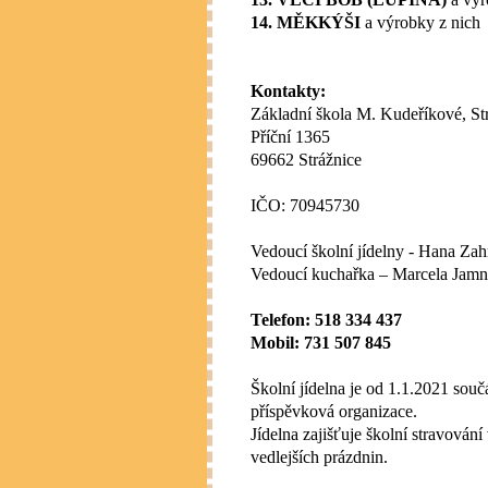
14. MĚKKÝŠI
a výrobky z nich
Kontakty:
Základní škola M. Kudeříkové, Str
Příční 1365
69662 Strážnice
IČO: 70945730
Vedoucí školní jídelny - Hana Za
Vedoucí kuchařka – Marcela Jamn
Telefon: 518 334 437
Mobil: 731 507 845
Školní jídelna je od 1.1.2021 souč
příspěvková organizace.
Jídelna zajišťuje školní stravován
vedlejších prázdnin.