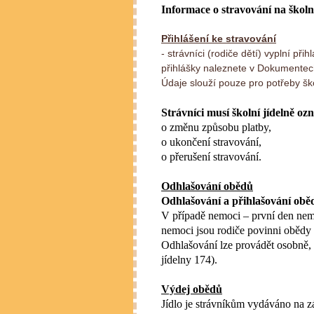
Informace o stravování na školn
Přihlášení ke stravování
- strávníci (rodiče dětí) vyplní př
přihlášky naleznete v Dokumente
Údaje slouží pouze pro potřeby ško
Strávníci musí školní jídelně o
o změnu způsobu platby,
o ukončení stravování,
o přerušení stravování.
Odhlašování obědů
Odhlašování a přihlašování obě
V případě nemoci – první den nem
nemoci jsou rodiče povinni obědy o
Odhlašování lze provádět osobně, 
jídelny 174).
Výdej obědů
Jídlo je strávníkům vydáváno na z