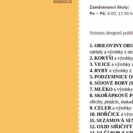
Zaměstnanci školy:
Po – Pá:
6:00; 17:30 h
Seznam alergenů publi
1. OBILOVINY OB
odrůdy a výrobky z ni
2. KORÝŠI
a výrobky
3. VEJCE
a výrobky z
4. RYBY
a výrobky z 
5. PODZEMNICE O
6. SÓJOVÉ BOBY (
7. MLÉKO
a výrobky 
8. SKOŘÁPKOVÉ 
ořechy, pistácie, maka
9. CELER
a výrobky 
10. HOŘČICE
a výro
11. SEZAMOVÁ SE
12. OXID SIŘIČIT
13. VLČÍ BOB (LUP