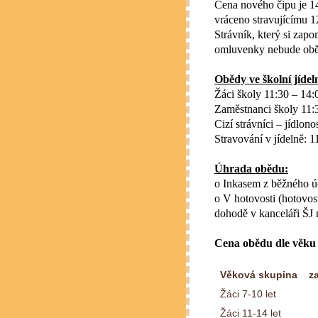
Cena nového čipu je 14
vráceno stravujícímu 1
Strávník, který si zap
omluvenky nebude oběd
Obědy ve školní jídel
Žáci školy 11:30 – 14:
Zaměstnanci školy 11:
Cizí strávníci – jídlono
Stravování v jídelně: 1
Úhrada obědu:
o Inkasem z běžného ú
o V hotovosti (hotovo
dohodě v kanceláři ŠJ 
Cena obědu dle věku d
Věková skupina
z
Žáci 7-10 let
Žáci 11-14 let