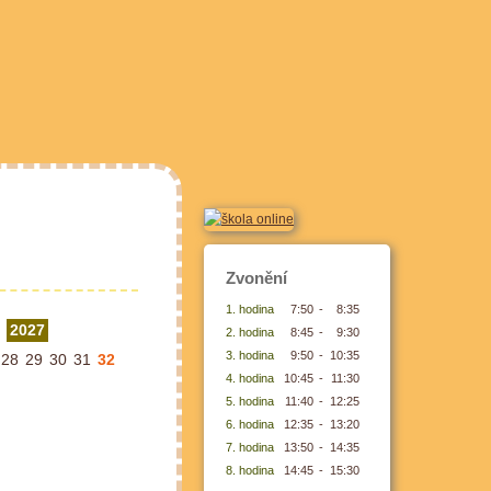
Zvonění
1. hodina
7:50
-
8:35
2027
2. hodina
8:45
-
9:30
3. hodina
9:50
-
10:35
28
29
30
31
32
4. hodina
10:45
-
11:30
5. hodina
11:40
-
12:25
6. hodina
12:35
-
13:20
7. hodina
13:50
-
14:35
8. hodina
14:45
-
15:30