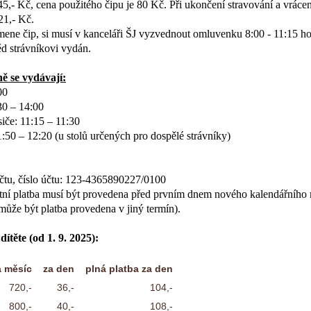
5,- Kč, cena použitého čipu je 80 Kč. Při ukončení stravování a vrácen
21,- Kč.
omene čip, si musí v kanceláři ŠJ vyzvednout omluvenku 8:00 - 11:15 ho
 strávníkovi vydán.
ně se vydávají:
00
30 – 14:00
siče: 11:15 – 11:30
1:50 – 12:20 (u stolů určených pro dospělé strávníky)
čtu,
číslo účtu: 123-4365890227/0100
stní platba musí být provedena před prvním dnem nového kalendářního 
může být platba provedena v jiný termín).
ítěte (od 1. 9. 2025):
a měsíc
za den
plná platba za den
720,-
36,-
104,-
800,-
40,-
108,-