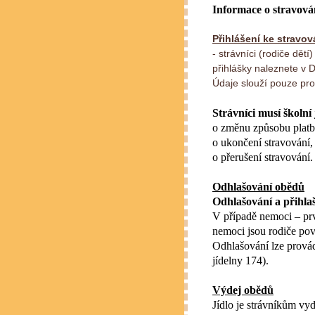
Informace o stravová
Přihlášení ke stravov
- strávníci (rodiče dětí
přihlášky naleznete v
Údaje slouží pouze pro 
Strávníci musí školní
o změnu způsobu platb
o ukončení stravování,
o přerušení stravování.
Odhlašování obědů
Odhlašování a přihla
V případě nemoci – prv
nemoci jsou rodiče povi
Odhlašování lze provád
jídelny 174).
Výdej obědů
Jídlo je strávníkům vy