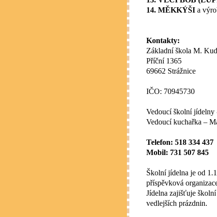
14. MĚKKÝŠI
a výro
Kontakty:
Základní škola M. Kude
Příční 1365
69662 Strážnice
IČO: 70945730
Vedoucí školní jídeln
Vedoucí kuchařka – M
Telefon: 518 334 437
Mobil: 731 507 845
Školní jídelna je od 1.
příspěvková organizac
Jídelna zajišťuje škol
vedlejších prázdnin.