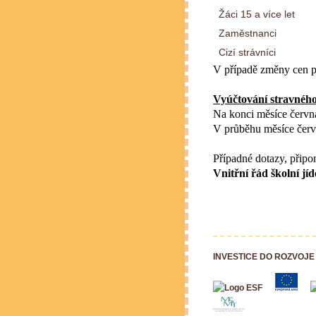
Žáci 15 a více let
Zaměstnanci
Cizí strávníci
V případě změny cen po
Vyúčtování stravného
Na konci měsíce června
V průběhu měsíce červ
Případné dotazy, připo
Vnitřní řád školní j
INVESTICE DO ROZVOJE