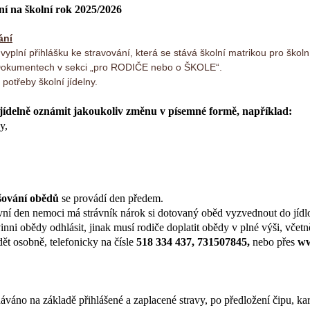
ní na školní rok 2025/2026
ání
) vyplní přihlášku ke stravování, která se stává školní matrikou pro školn
 Dokumentech v sekci „pro RODIČE nebo o ŠKOLE“.
potřeby školní jídelny.
 jídelně oznámit jakoukoliv změnu v písemné formě, například:
y,
šování obědů
se provádí den předem.
ní den nemoci má strávník nárok si dotovaný oběd vyzvednout do jídl
nni obědy odhlásit, jinak musí rodiče doplatit obědy v plné výši, včetně
ět osobně, telefonicky na čísle
518 334 437, 731507845,
nebo přes
ww
dáváno na základě přihlášené a zaplacené stravy, po předložení čipu, k