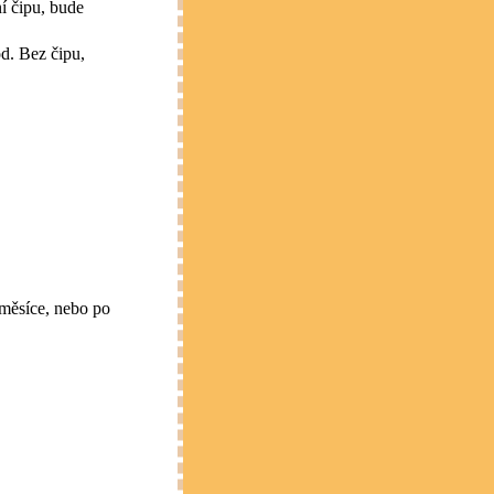
í čipu, bude
d. Bez čipu,
měsíce, nebo po