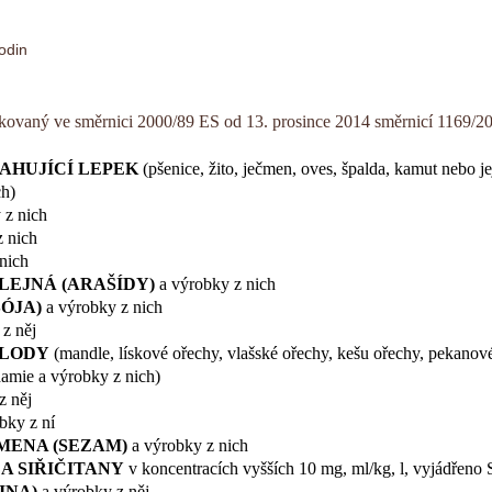
odin
kovaný ve směrnici 2000/89 ES od 13. prosince 2014 směrnicí 1169/
SAHUJÍCÍ LEPEK
(pšenice, žito, ječmen, oves, špalda, kamut nebo je
ch)
 z nich
 nich
nich
LEJNÁ (ARAŠÍDY)
a výrobky z nich
SÓJA)
a výrobky z nich
z něj
PLODY
(mandle, lískové ořechy, vlašské ořechy, kešu ořechy, pekanové
damie a výrobky z nich)
z něj
bky z ní
MENA (SEZAM)
a výrobky z nich
Ý A SIŘIČITANY
v koncentracích vyšších 10 mg, ml/kg, l, vyjádřeno
INA)
a výrobky z něj