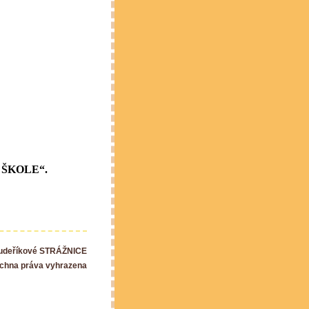
 o ŠKOLE“.
Kudeříkové STRÁŽNICE
chna práva vyhrazena