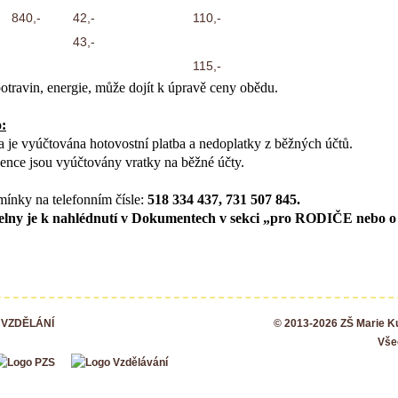
840,-
42,-
110,-
43,-
115,-
travin, energie, může dojít k úpravě ceny obědu.
:
 je vyúčtována hotovostní platba a nedoplatky z běžných účtů.
ence jsou vyúčtovány vratky na běžné účty.
mínky na telefonním čísle:
518 334 437, 731 507 845.
ídelny je k nahlédnutí v Dokumentech v sekci „pro RODIČE nebo
 VZDĚLÁNÍ
© 2013-2026 ZŠ Marie 
Vše