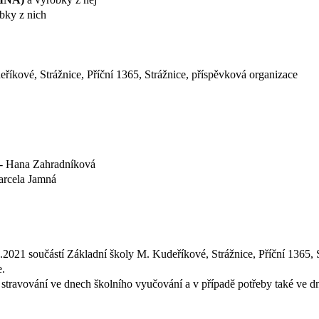
bky z nich
říkové, Strážnice, Příční 1365, Strážnice, příspěvková organizace
y - Hana Zahradníková
arcela Jamná
1.2021 součástí Základní školy M. Kudeříkové, Strážnice, Příční 1365, 
e.
ní stravování ve dnech školního vyučování a v případě potřeby také ve d