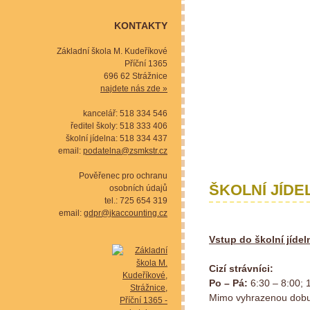
KONTAKTY
Základní škola M. Kudeříkové
Příční 1365
696 62 Strážnice
najdete nás zde »
kancelář: 518 334 546
ředitel školy: 518 333 406
školní jídelna: 518 334 437
email:
podatelna@zsmkstr.cz
Pověřenec pro ochranu
ŠKOLNÍ JÍDE
osobních údajů
tel.: 725 654 319
email:
gdpr@jkaccounting.cz
Vstup do školní jíde
Cizí strávníci:
Po – Pá:
6:30 – 8:00; 
Mimo vyhrazenou dobu