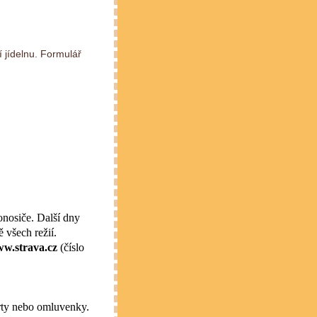
í jídelnu. Formulář
onosiče. Další dny
 všech režií.
w.strava.cz
(číslo
arty nebo omluvenky.