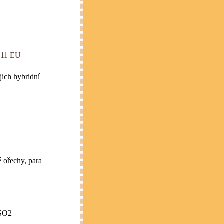
2011 EU
jich hybridní
 ořechy, para
 SO2