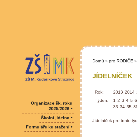
Domů
»
pro RODIČE
» 
JÍDELNÍČEK
Rok:
2013
2014
Týden:
1
2
3
4
5
6
Organizace šk. roku
33
34
35
3
•
2025/2026
•
Školní jídelna
Jídelníček pro tento t
•
Formuláře ke stažení