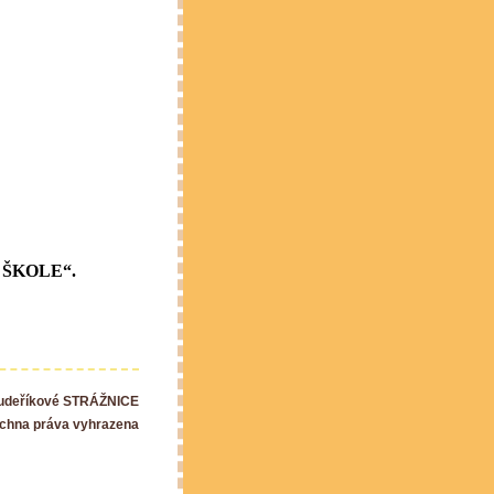
 o ŠKOLE“.
Kudeříkové STRÁŽNICE
chna práva vyhrazena