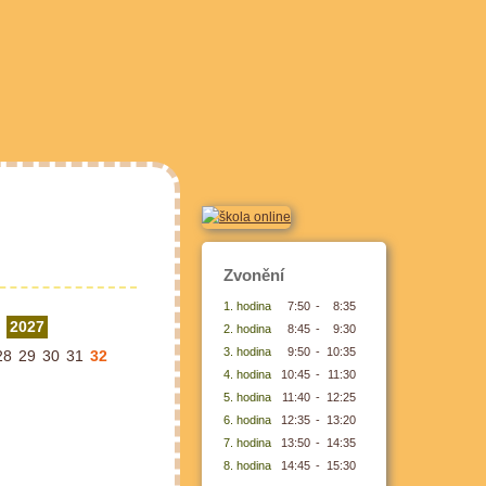
Zvonění
1. hodina
7:50
-
8:35
2027
2. hodina
8:45
-
9:30
3. hodina
9:50
-
10:35
28
29
30
31
32
4. hodina
10:45
-
11:30
5. hodina
11:40
-
12:25
6. hodina
12:35
-
13:20
7. hodina
13:50
-
14:35
8. hodina
14:45
-
15:30