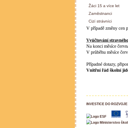
Žáci 15 a více let
Zaměstnanci
Cizí strávníci
V případě změny cen po
Vyúčtování stravného
Na konci měsíce června
V průběhu měsíce červ
Případné dotazy, připo
Vnitřní řád školní j
INVESTICE DO ROZVOJE