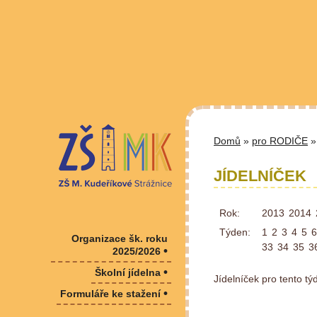
Domů
»
pro RODIČE
» 
JÍDELNÍČEK
Rok:
2013
2014
Týden:
1
2
3
4
5
6
Organizace šk. roku
33
34
35
3
•
2025/2026
•
Školní jídelna
Jídelníček pro tento t
•
Formuláře ke stažení