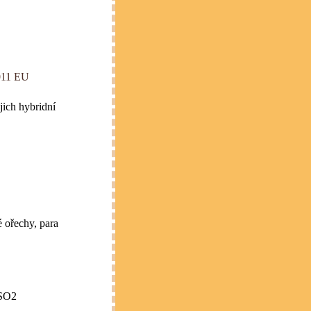
2011 EU
jich hybridní
 ořechy, para
 SO2