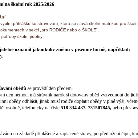
ní na školní rok 2025/2026
ání
) vyplní přihlášku ke stravování, která se stává školní matrikou pro školn
 Dokumentech v sekci „pro RODIČE nebo o ŠKOLE“.
potřeby školní jídelny.
 jídelně oznámit jakoukoliv změnu v písemné formě, například:
y,
šování obědů
se provádí den předem.
ní den nemoci má strávník nárok si dotovaný oběd vyzvednout do jídl
nni obědy odhlásit, jinak musí rodiče doplatit obědy v plné výši, včetně
ět osobně, telefonicky na čísle
518 334 437, 731507845,
nebo přes
ww
dáváno na základě přihlášené a zaplacené stravy, po předložení čipu, k