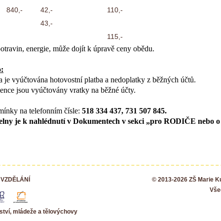
840,-
42,-
110,-
43,-
115,-
travin, energie, může dojít k úpravě ceny obědu.
:
 je vyúčtována hotovostní platba a nedoplatky z běžných účtů.
ence jsou vyúčtovány vratky na běžné účty.
mínky na telefonním čísle:
518 334 437, 731 507 845.
ídelny je k nahlédnutí v Dokumentech v sekci „pro RODIČE nebo
 VZDĚLÁNÍ
© 2013-2026 ZŠ Marie 
Vše