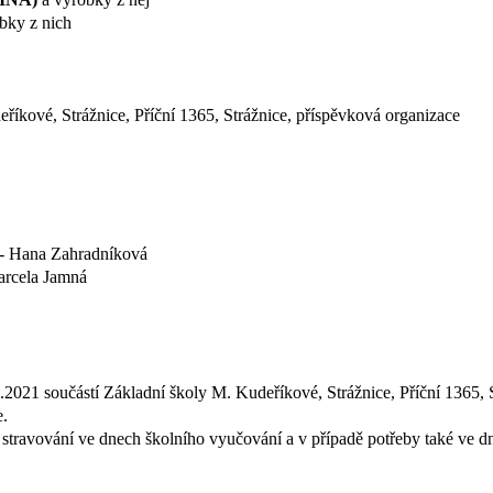
bky z nich
říkové, Strážnice, Příční 1365, Strážnice, příspěvková organizace
y - Hana Zahradníková
arcela Jamná
1.2021 součástí Základní školy M. Kudeříkové, Strážnice, Příční 1365, 
e.
ní stravování ve dnech školního vyučování a v případě potřeby také ve d