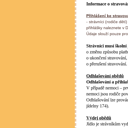
Informace o stravová
Přihlášení ke stravov
- strávníci (rodiče dětí
přihlášky naleznete v
Údaje slouží pouze pro 
Strávníci musí školní
o změnu způsobu platb
o ukončení stravování,
o přerušení stravování.
Odhlašování obědů
Odhlašování a přihla
V případě nemoci – prv
nemoci jsou rodiče povi
Odhlašování lze provád
jídelny 174).
Výdej obědů
Jídlo je strávníkům vy