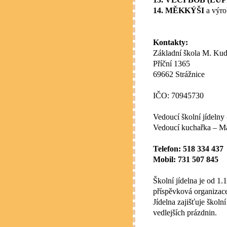
14. MĚKKÝŠI
a výro
Kontakty:
Základní škola M. Kude
Příční 1365
69662 Strážnice
IČO: 70945730
Vedoucí školní jídeln
Vedoucí kuchařka – M
Telefon: 518 334 437
Mobil: 731 507 845
Školní jídelna je od 1.
příspěvková organizac
Jídelna zajišťuje škol
vedlejších prázdnin.