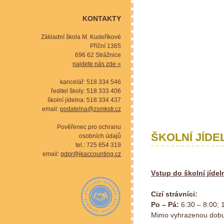
KONTAKTY
Základní škola M. Kudeříkové
Příční 1365
696 62 Strážnice
najdete nás zde »
kancelář: 518 334 546
ředitel školy: 518 333 406
školní jídelna: 518 334 437
email:
podatelna@zsmkstr.cz
Pověřenec pro ochranu
ŠKOLNÍ JÍDE
osobních údajů
tel.: 725 654 319
email:
gdpr@jkaccounting.cz
Vstup do školní jíde
Cizí strávníci:
Po – Pá:
6:30 – 8:00; 
Mimo vyhrazenou dobu