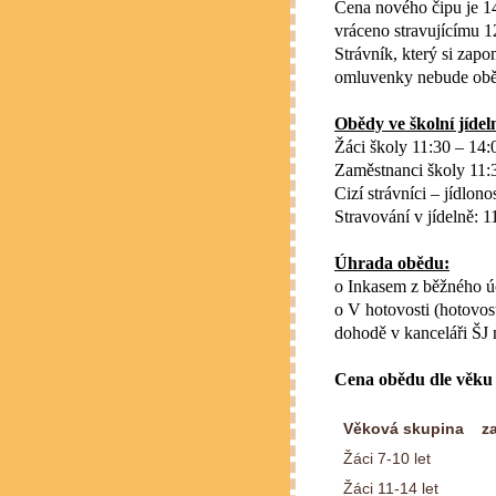
Cena nového čipu je 14
vráceno stravujícímu 1
Strávník, který si zap
omluvenky nebude oběd
Obědy ve školní jídel
Žáci školy 11:30 – 14:
Zaměstnanci školy 11:
Cizí strávníci – jídlono
Stravování v jídelně: 1
Úhrada obědu:
o Inkasem z běžného ú
o V hotovosti (hotovo
dohodě v kanceláři ŠJ 
Cena obědu dle věku d
Věková skupina
z
Žáci 7-10 let
Žáci 11-14 let