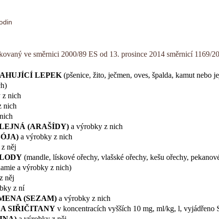
odin
kovaný ve směrnici 2000/89 ES od 13. prosince 2014 směrnicí 1169/
SAHUJÍCÍ LEPEK
(pšenice, žito, ječmen, oves, špalda, kamut nebo je
ch)
 z nich
 nich
nich
LEJNÁ (ARAŠÍDY)
a výrobky z nich
SÓJA)
a výrobky z nich
z něj
PLODY
(mandle, lískové ořechy, vlašské ořechy, kešu ořechy, pekanové
damie a výrobky z nich)
z něj
bky z ní
MENA (SEZAM)
a výrobky z nich
Ý A SIŘIČITANY
v koncentracích vyšších 10 mg, ml/kg, l, vyjádřeno
INA)
a výrobky z něj