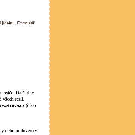
í jídelnu. Formulář
onosiče. Další dny
 všech režií.
w.strava.cz
(číslo
arty nebo omluvenky.