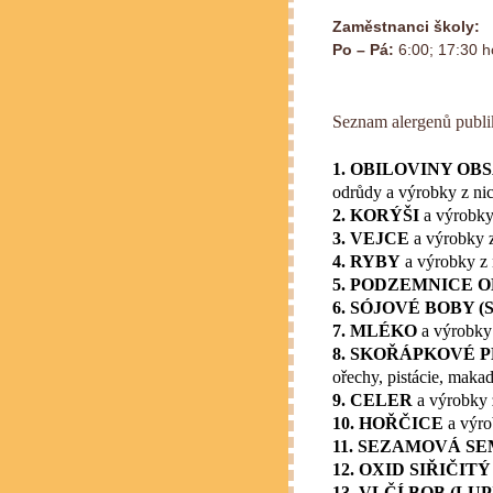
Zaměstnanci školy:
Po – Pá:
6:00; 17:30 h
Seznam alergenů publi
1. OBILOVINY OB
odrůdy a výrobky z ni
2. KORÝŠI
a výrobky
3. VEJCE
a výrobky z
4. RYBY
a výrobky z 
5. PODZEMNICE O
6. SÓJOVÉ BOBY (
7. MLÉKO
a výrobky 
8. SKOŘÁPKOVÉ 
ořechy, pistácie, maka
9. CELER
a výrobky 
10. HOŘČICE
a výro
11. SEZAMOVÁ SE
12. OXID SIŘIČIT
13. VLČÍ BOB (LUP