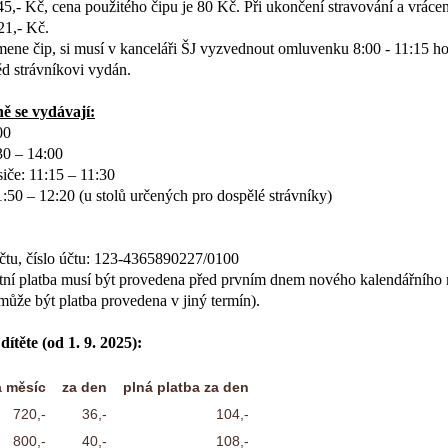
5,- Kč, cena použitého čipu je 80 Kč. Při ukončení stravování a vrácen
21,- Kč.
omene čip, si musí v kanceláři ŠJ vyzvednout omluvenku 8:00 - 11:15 ho
 strávníkovi vydán.
ně se vydávají:
00
30 – 14:00
siče: 11:15 – 11:30
1:50 – 12:20 (u stolů určených pro dospělé strávníky)
čtu,
číslo účtu: 123-4365890227/0100
stní platba musí být provedena před prvním dnem nového kalendářního 
může být platba provedena v jiný termín).
ítěte (od 1. 9. 2025):
a měsíc
za den
plná platba za den
720,-
36,-
104,-
800,-
40,-
108,-