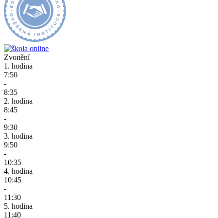
Zvonění
1. hodina
7:50
-
8:35
2. hodina
8:45
-
9:30
3. hodina
9:50
-
10:35
4. hodina
10:45
-
11:30
5. hodina
11:40