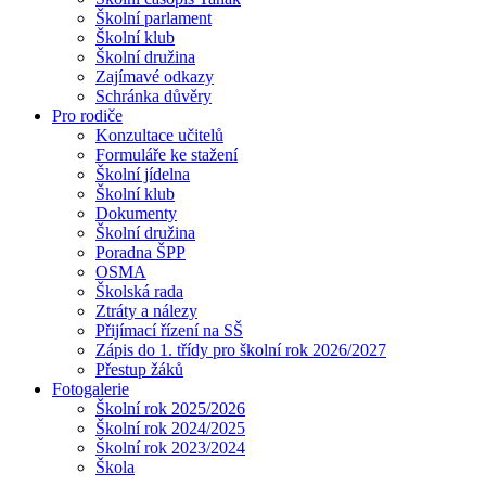
Školní parlament
Školní klub
Školní družina
Zajímavé odkazy
Schránka důvěry
Pro rodiče
Konzultace učitelů
Formuláře ke stažení
Školní jídelna
Školní klub
Dokumenty
Školní družina
Poradna ŠPP
OSMA
Školská rada
Ztráty a nálezy
Přijímací řízení na SŠ
Zápis do 1. třídy pro školní rok 2026/2027
Přestup žáků
Fotogalerie
Školní rok 2025/2026
Školní rok 2024/2025
Školní rok 2023/2024
Škola