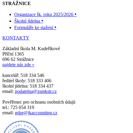
STRÁŽNICE
•
Organizace šk. roku 2025/2026
•
Školní jídelna
•
Formuláře ke stažení
KONTAKTY
Základní škola M. Kudeříkové
Příční 1365
696 62 Strážnice
najdete nás zde »
kancelář: 518 334 546
ředitel školy: 518 333 406
školní jídelna: 518 334 437
email:
podatelna@zsmkstr.cz
Pověřenec pro ochranu osobních údajů
tel.: 725 654 319
email:
gdpr@jkaccounting.cz