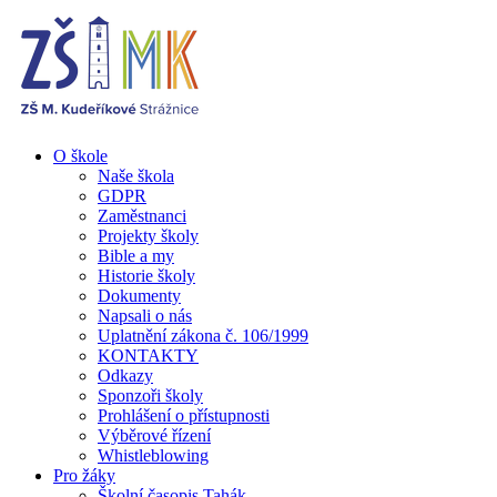
O škole
Naše škola
GDPR
Zaměstnanci
Projekty školy
Bible a my
Historie školy
Dokumenty
Napsali o nás
Uplatnění zákona č. 106/1999
KONTAKTY
Odkazy
Sponzoři školy
Prohlášení o přístupnosti
Výběrové řízení
Whistleblowing
Pro žáky
Školní časopis Tahák