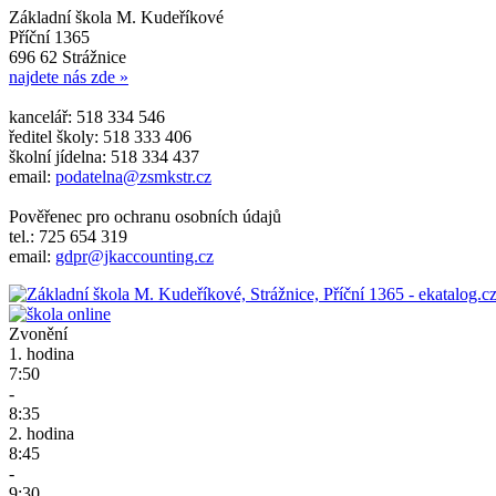
Základní škola M. Kudeříkové
Příční 1365
696 62 Strážnice
najdete nás zde »
kancelář: 518 334 546
ředitel školy: 518 333 406
školní jídelna: 518 334 437
email:
podatelna@zsmkstr.cz
Pověřenec pro ochranu osobních údajů
tel.: 725 654 319
email:
gdpr@jkaccounting.cz
Zvonění
1. hodina
7:50
-
8:35
2. hodina
8:45
-
9:30