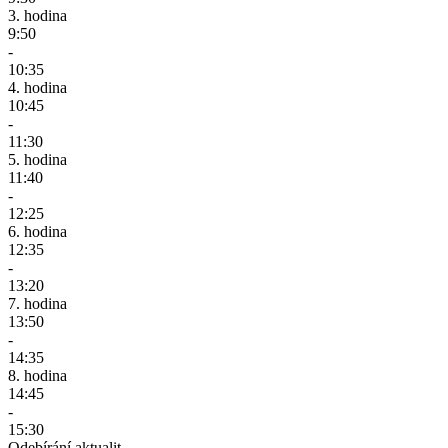
3. hodina
9:50
-
10:35
4. hodina
10:45
-
11:30
5. hodina
11:40
-
12:25
6. hodina
12:35
-
13:20
7. hodina
13:50
-
14:35
8. hodina
14:45
-
15:30
Odebírání aktualit