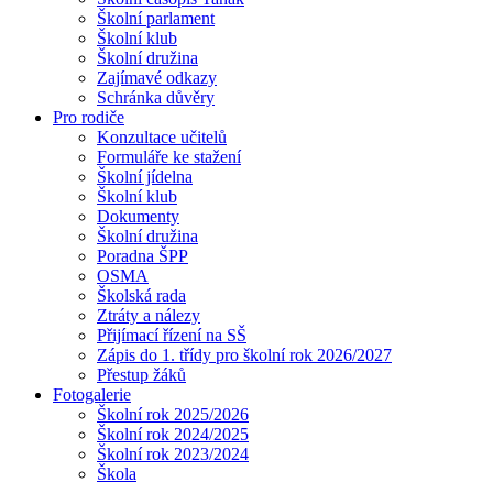
Školní parlament
Školní klub
Školní družina
Zajímavé odkazy
Schránka důvěry
Pro rodiče
Konzultace učitelů
Formuláře ke stažení
Školní jídelna
Školní klub
Dokumenty
Školní družina
Poradna ŠPP
OSMA
Školská rada
Ztráty a nálezy
Přijímací řízení na SŠ
Zápis do 1. třídy pro školní rok 2026/2027
Přestup žáků
Fotogalerie
Školní rok 2025/2026
Školní rok 2024/2025
Školní rok 2023/2024
Škola