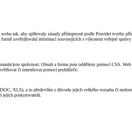
st webu tak, aby splňovaly zásady přístupnosti podle Pravidel tvorby 
o formě uveřejňování informací souvisejících s výkonem veřejné správ
émantickou správnost. Obsah a forma jsou odděleny pomocí CSS. Web je
zvětšovat či zmenšovat pomocí prohlížeče.
DOC, XLS), a to především z důvodu jejich velkého rozsahu či nedost
h jejich poskytovatelů.