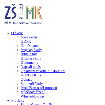
O škole
Naše škola
GDPR
Zaměstnanci
Projekty školy
Bible a my
Historie školy
Dokumenty
Napsali o nás
Uplatnění zákona č. 106/1999
KONTAKTY
Odkazy
Sponzoři školy
Prohlášení o přístupnosti
Výběrové řízení
Whistleblowing
Pro žáky
Školní časopis Tahák