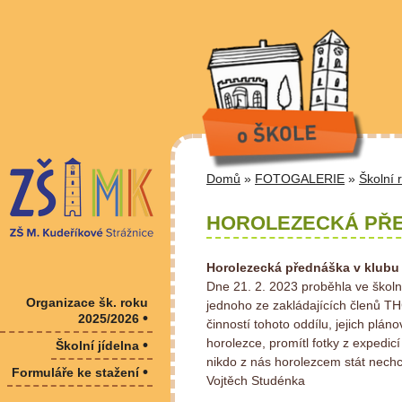
Domů
»
FOTOGALERIE
»
Školní 
HOROLEZECKÁ PŘE
Horolezecká přednáška v klubu
Dne 21. 2. 2023 proběhla ve školn
Organizace šk. roku
jednoho ze zakládajících členů TH
•
2025/2026
činností tohoto oddílu, jejich pl
horolezce, promítl fotky z expedi
•
Školní jídelna
nikdo z nás horolezcem stát nechc
•
Formuláře ke stažení
Vojtěch Studénka