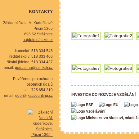
KONTAKTY
Základní škola M. Kudeříkové
Příční 1365
696 62 Strážnice
najdete nás zde »
kancelář: 518 334 546
ředitel školy: 518 333 406
školní jídelna: 518 334 437
email:
podatelna@zsmkstr.cz
Pověřenec pro ochranu
osobních údajů
tel.: 725 654 319
INVESTICE DO ROZVOJE VZDĚLÁNÍ
email:
gdpr@jkaccounting.cz