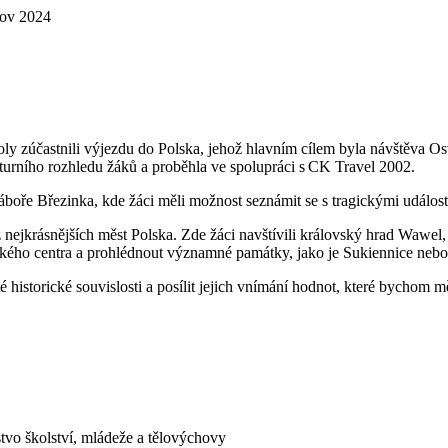
ov 2024
 školy zúčastnili výjezdu do Polska, jehož hlavním cílem byla návštěva 
turního rozhledu žáků a proběhla ve spolupráci s CK Travel 2002.
boře Březinka, kde žáci měli možnost seznámit se s tragickými událost
jkrásnějších měst Polska. Zde žáci navštívili královský hrad Wawel, k
ckého centra a prohlédnout významné památky, jako je Sukiennice nebo
historické souvislosti a posílit jejich vnímání hodnot, které bychom mě