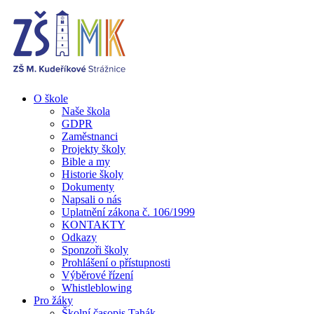
O škole
Naše škola
GDPR
Zaměstnanci
Projekty školy
Bible a my
Historie školy
Dokumenty
Napsali o nás
Uplatnění zákona č. 106/1999
KONTAKTY
Odkazy
Sponzoři školy
Prohlášení o přístupnosti
Výběrové řízení
Whistleblowing
Pro žáky
Školní časopis Tahák