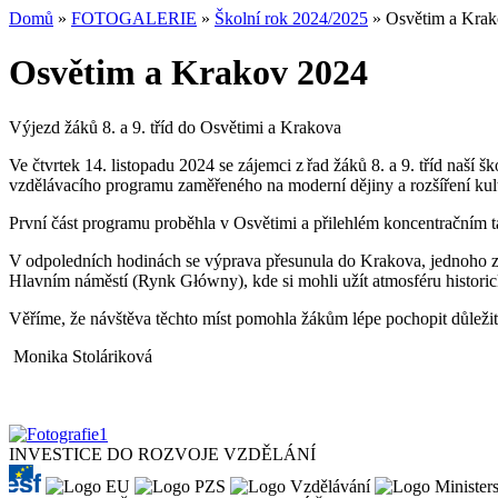
Domů
»
FOTOGALERIE
»
Školní rok 2024/2025
» Osvětim a Krak
Osvětim a Krakov 2024
Výjezd žáků 8. a 9. tříd do Osvětimi a Krakova
Ve čtvrtek 14. listopadu 2024 se zájemci z řad žáků 8. a 9. tříd naší
vzdělávacího programu zaměřeného na moderní dějiny a rozšíření kul
První část programu proběhla v Osvětimi a přilehlém koncentračním tá
V odpoledních hodinách se výprava přesunula do Krakova, jednoho z ne
Hlavním náměstí (Rynk Główny), kde si mohli užít atmosféru histori
Věříme, že návštěva těchto míst pomohla žákům lépe pochopit důležité 
Monika Stoláriková
INVESTICE DO ROZVOJE VZDĚLÁNÍ