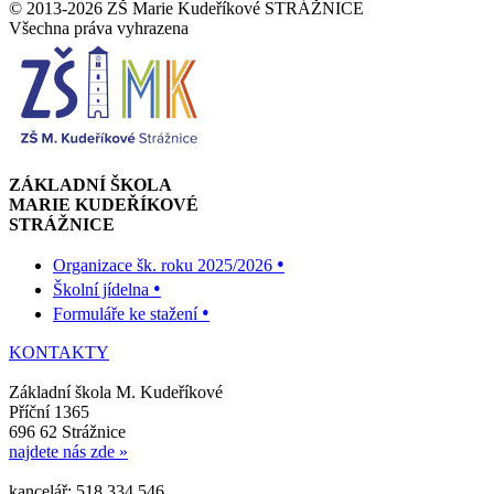
© 2013-2026 ZŠ Marie Kudeříkové STRÁŽNICE
Všechna práva vyhrazena
ZÁKLADNÍ ŠKOLA
MARIE KUDEŘÍKOVÉ
STRÁŽNICE
•
Organizace šk. roku 2025/2026
•
Školní jídelna
•
Formuláře ke stažení
KONTAKTY
Základní škola M. Kudeříkové
Příční 1365
696 62 Strážnice
najdete nás zde »
kancelář: 518 334 546