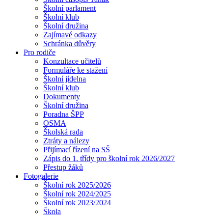
Školní parlament
Školní klub
Školní družina
Zajímavé odkazy
Schránka důvěry
Pro rodiče
Konzultace učitelů
Formuláře ke stažení
Školní jídelna
Školní klub
Dokumenty
Školní družina
Poradna ŠPP
OSMA
Školská rada
Ztráty a nálezy
Přijímací řízení na SŠ
Zápis do 1. třídy pro školní rok 2026/2027
Přestup žáků
Fotogalerie
Školní rok 2025/2026
Školní rok 2024/2025
Školní rok 2023/2024
Škola