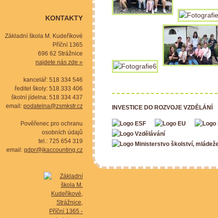
KONTAKTY
Základní škola M. Kudeříkové
Příční 1365
696 62 Strážnice
najdete nás zde »
kancelář: 518 334 546
ředitel školy: 518 333 406
školní jídelna: 518 334 437
email:
podatelna@zsmkstr.cz
INVESTICE DO ROZVOJE VZDĚLÁNÍ
Pověřenec pro ochranu
osobních údajů
tel.: 725 654 319
email:
gdpr@jkaccounting.cz