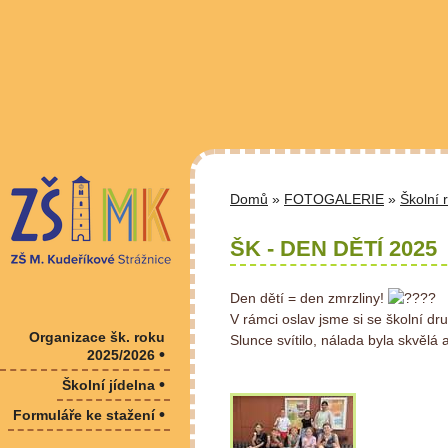
Domů
»
FOTOGALERIE
»
Školní 
ŠK - DEN DĚTÍ 2025
Den dětí = den zmrzliny!
V rámci oslav jsme si se školní dr
Organizace šk. roku
Slunce svítilo, nálada byla skvělá
•
2025/2026
•
Školní jídelna
•
Formuláře ke stažení