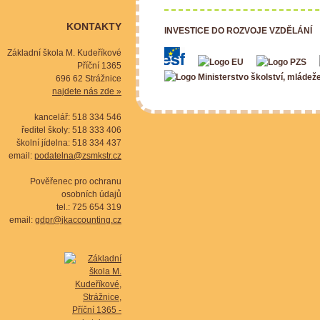
KONTAKTY
INVESTICE DO ROZVOJE VZDĚLÁNÍ
Základní škola M. Kudeříkové
Příční 1365
696 62 Strážnice
najdete nás zde »
kancelář: 518 334 546
ředitel školy: 518 333 406
školní jídelna: 518 334 437
email:
podatelna@zsmkstr.cz
Pověřenec pro ochranu
osobních údajů
tel.: 725 654 319
email:
gdpr@jkaccounting.cz