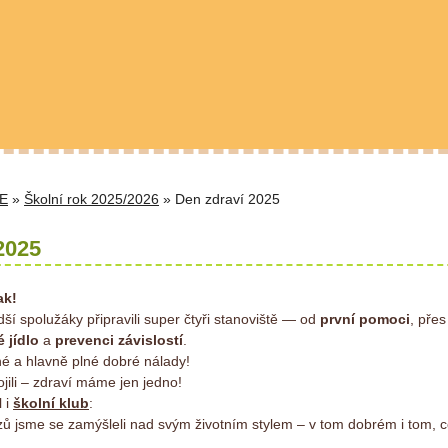
E
»
Školní rok 2025/2026
» Den zdraví 2025
2025
ak!
ší spolužáky připravili super čtyři stanoviště — od
první pomoci
, pře
 jídlo
a
prevenci závislostí
.
né a hlavně plné dobré nálady!
jili – zdraví máme jen jedno!
l i
školní klub
:
zů jsme se zamýšleli nad svým životním stylem – v tom dobrém i tom, 