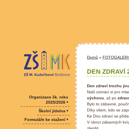
Domů
»
FOTOGALERI
DEN ZDRAVÍ 
Den zdraví trochu jin
Naši osmáci si pro mlad
Organizace šk. roku
výchovu
, až po
zdravé
•
2025/2026
Bylo to zábavné, pouč
Díky všem, kdo se zapo
•
Školní jídelna
Ke Dnu zdraví se přida
•
Formuláře ke stažení
V rámci zábavných kví
zlepšit.