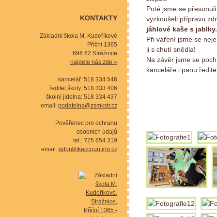
Poté jsme se přesunuli
KONTAKTY
vyzkoušeli přípravu zd
jáhlové kaše s jablky.
Základní škola M. Kudeříkové
Při vaření jsme se neje
Příční 1365
ji s chutí snědla!
696 62 Strážnice
Na závěr jsme se pochl
najdete nás zde »
kanceláře i panu ředit
kancelář: 518 334 546
ředitel školy: 518 333 406
školní jídelna: 518 334 437
email:
podatelna@zsmkstr.cz
Pověřenec pro ochranu
osobních údajů
tel.: 725 654 319
email:
gdpr@jkaccounting.cz