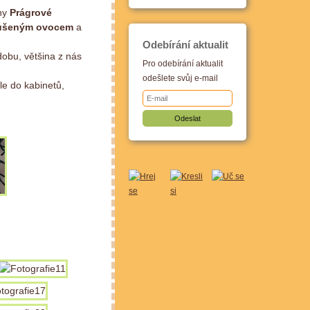
ny
Prágrové
sušeným ovocem
a
Odebírání aktualit
zdobu, většina z nás
Pro odebírání aktualit
odešlete svůj e-mail
le do kabinetů,