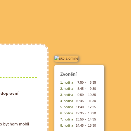
Zvonění
1. hodina
7:50
-
8:35
2. hodina
8:45
-
9:30
s
dopravní
3. hodina
9:50
-
10:35
4. hodina
10:45
-
11:30
5. hodina
11:40
-
12:25
6. hodina
12:35
-
13:20
7. hodina
13:50
-
14:35
co bychom mohli
8. hodina
14:45
-
15:30