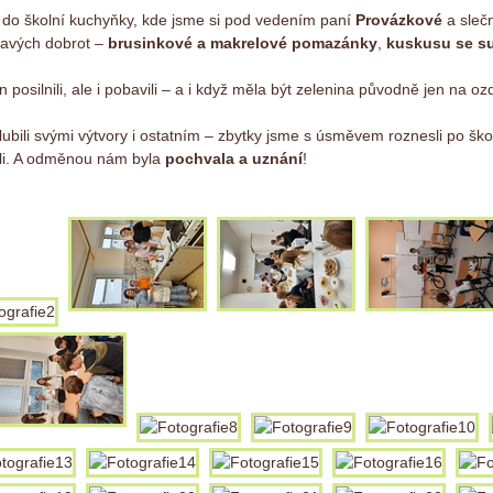
 do školní kuchyňky, kde jsme si pod vedením paní
Provázkové
a sleč
ravých dobrot –
brusinkové a makrelové pomazánky
,
kuskusu se 
n posilnili, ale i pobavili – a i když měla být zelenina původně jen na o
ubili svými výtvory i ostatním – zbytky jsme s úsměvem roznesli po ško
eli. A odměnou nám byla
pochvala a uznání
!