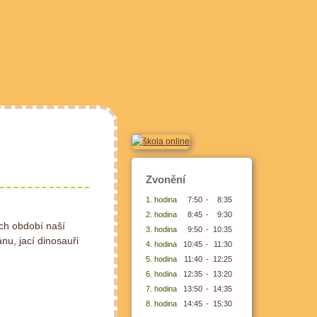
Zvonění
1. hodina
7:50
-
8:35
2. hodina
8:45
-
9:30
ých období naší
3. hodina
9:50
-
10:35
nu, jací dinosauři
4. hodina
10:45
-
11:30
5. hodina
11:40
-
12:25
6. hodina
12:35
-
13:20
7. hodina
13:50
-
14:35
8. hodina
14:45
-
15:30