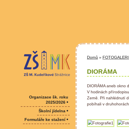
Domů
»
FOTOGALERI
DIORÁMA
DIORÁMA aneb okno do
V hodinách přírodopisu
Organizace šk. roku
Země. Při nahlédnutí d
•
2025/2026
pobíhali v druhohorách 
•
Školní jídelna
•
Formuláře ke stažení