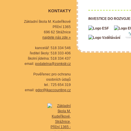
KONTAKTY
INVESTICE DO ROZVOJE
Základní škola M. Kudeříkové
Příční 1365
696 62 Strážnice
najdete nás zde »
kancelář: 518 334 546
ředitel školy: 518 333 406
školní jídelna: 518 334 437
email:
podatelna@zsmkstr.cz
Pověřenec pro ochranu
osobních údajů
tel.: 725 654 319
email:
gdpr@jkaccounting.cz