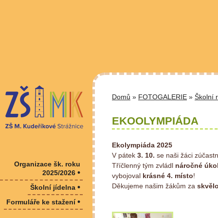
Domů
»
FOTOGALERIE
»
Školní 
EKOOLYMPIÁDA
Ekolympiáda 2025
V pátek
3. 10.
se naši žáci zúčastn
Organizace šk. roku
Tříčlenný tým zvládl
náročné úko
•
2025/2026
vybojoval
krásné 4. místo
!
Děkujeme našim žákům za
skvělo
•
Školní jídelna
•
Formuláře ke stažení