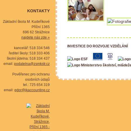
KONTAKTY
Základní škola M. Kudeříkové
Příční 1365
696 62 Strážnice
najdete nás zde »
INVESTICE DO ROZVOJE VZDĚLÁNÍ
kancelář: 518 334 546
ředitel školy: 518 333 406
školní jídelna: 518 334 437
email:
podatelna@zsmkstr.cz
Pověřenec pro ochranu
osobních údajů
tel.: 725 654 319
email:
gdpr@jkaccounting.cz