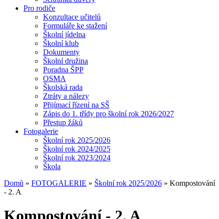
Pro rodiče
Konzultace učitelů
Formuláře ke stažení
Školní jídelna
Školní klub
Dokumenty
Školní družina
Poradna ŠPP
OSMA
Školská rada
Ztráty a nálezy
Přijímací řízení na SŠ
Zápis do 1. třídy pro školní rok 2026/2027
Přestup žáků
Fotogalerie
Školní rok 2025/2026
Školní rok 2024/2025
Školní rok 2023/2024
Škola
Domů
»
FOTOGALERIE
»
Školní rok 2025/2026
» Kompostování
- 2. A
Kompostování - 2. A