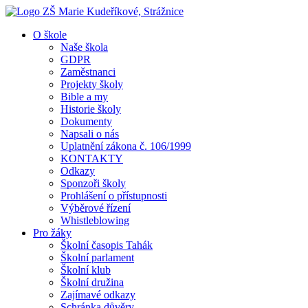
O škole
Naše škola
GDPR
Zaměstnanci
Projekty školy
Bible a my
Historie školy
Dokumenty
Napsali o nás
Uplatnění zákona č. 106/1999
KONTAKTY
Odkazy
Sponzoři školy
Prohlášení o přístupnosti
Výběrové řízení
Whistleblowing
Pro žáky
Školní časopis Tahák
Školní parlament
Školní klub
Školní družina
Zajímavé odkazy
Schránka důvěry