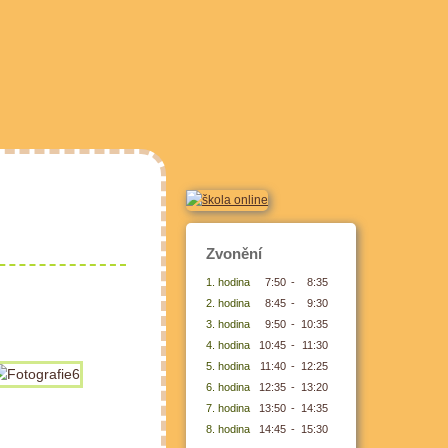
Zvonění
1. hodina
7:50
-
8:35
2. hodina
8:45
-
9:30
3. hodina
9:50
-
10:35
4. hodina
10:45
-
11:30
5. hodina
11:40
-
12:25
6. hodina
12:35
-
13:20
7. hodina
13:50
-
14:35
8. hodina
14:45
-
15:30