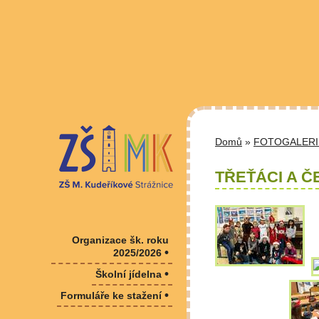
Domů
»
FOTOGALERI
TŘEŤÁCI A Č
Organizace šk. roku
•
2025/2026
•
Školní jídelna
•
Formuláře ke stažení