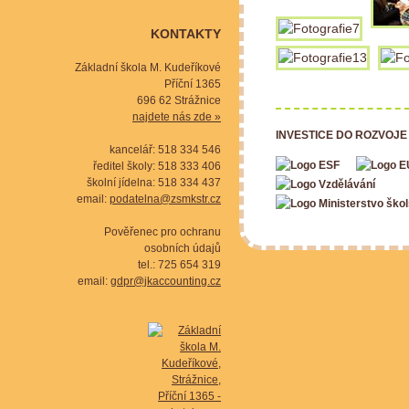
KONTAKTY
Základní škola M. Kudeříkové
Příční 1365
696 62 Strážnice
najdete nás zde »
INVESTICE DO ROZVOJE
kancelář: 518 334 546
ředitel školy: 518 333 406
školní jídelna: 518 334 437
email:
podatelna@zsmkstr.cz
Pověřenec pro ochranu
osobních údajů
tel.: 725 654 319
email:
gdpr@jkaccounting.cz