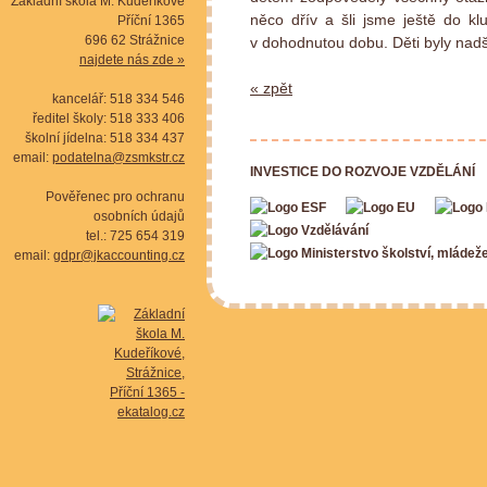
Základní škola M. Kudeříkové
něco dřív a šli jsme ještě do klu
Příční 1365
696 62 Strážnice
v dohodnutou dobu. Děti byly nadš
najdete nás zde »
« zpět
kancelář: 518 334 546
ředitel školy: 518 333 406
školní jídelna: 518 334 437
email:
podatelna@zsmkstr.cz
INVESTICE DO ROZVOJE VZDĚLÁNÍ
Pověřenec pro ochranu
osobních údajů
tel.: 725 654 319
email:
gdpr@jkaccounting.cz