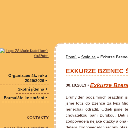
Domů
»
Stalo se
» Exkurze Bzene
EXKURZE BZENEC 
Organizace šk. roku
•
2025/2026
Exkurze Bzen
30.10.2013 •
•
Školní jídelna
•
Druhý den podzimních prázdnin jsme
Formuláře ke stažení
jsme totiž do Bzence za lvicí M
nenechali odradit. Odjeli jsme
chovatelkou paní Burskou. Děti s
KONTAKTY
zodpověděla nějaké otázky a ona o
dětem zodpověděly všechny otázky