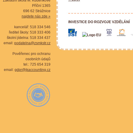
Základní škola M. Kudeříkové
Příční 1365
696 62 Strážnice
najdete nás zde »
INVESTICE DO ROZVOJE VZDĚLÁNÍ
kancelář: 518 334 546
ředitel školy: 518 333 406
školní jídelna: 518 334 437
email:
podatelna@zsmkstr.cz
Pověřenec pro ochranu
osobních údajů
tel.: 725 654 319
email:
gdpr@jkaccounting.cz