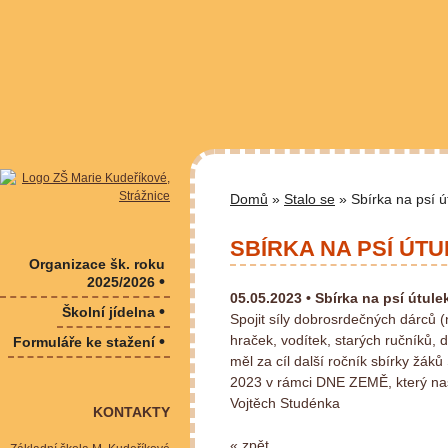
Domů
»
Stalo se
» Sbírka na psí ú
SBÍRKA NA PSÍ ÚT
Organizace šk. roku
•
2025/2026
05.05.2023 •
Sbírka na psí útule
•
Školní jídelna
Spojit síly dobrosrdečných dárců (
•
hraček, vodítek, starých ručníků, 
Formuláře ke stažení
měl za cíl další ročník sbírky žák
2023 v rámci DNE ZEMĚ, který naš
Vojtěch Studénka
KONTAKTY
« zpět