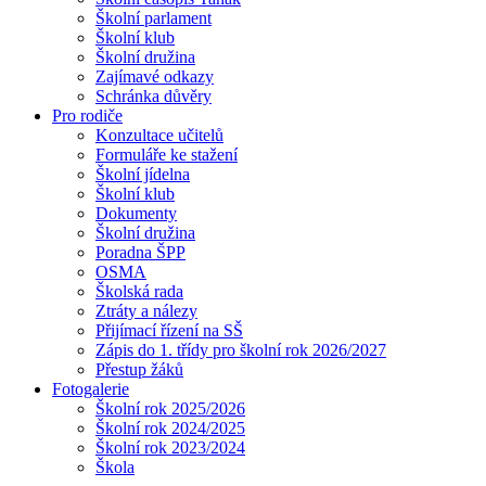
Školní parlament
Školní klub
Školní družina
Zajímavé odkazy
Schránka důvěry
Pro rodiče
Konzultace učitelů
Formuláře ke stažení
Školní jídelna
Školní klub
Dokumenty
Školní družina
Poradna ŠPP
OSMA
Školská rada
Ztráty a nálezy
Přijímací řízení na SŠ
Zápis do 1. třídy pro školní rok 2026/2027
Přestup žáků
Fotogalerie
Školní rok 2025/2026
Školní rok 2024/2025
Školní rok 2023/2024
Škola