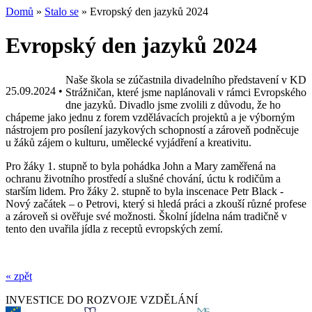
Domů
»
Stalo se
» Evropský den jazyků 2024
Evropský den jazyků 2024
Naše škola se zúčastnila divadelního představení v KD
25.09.2024 •
Strážničan, které jsme naplánovali v rámci Evropského
dne jazyků. Divadlo jsme zvolili z důvodu, že ho
chápeme jako jednu z forem vzdělávacích projektů a je výborným
nástrojem pro posílení jazykových schopností a zároveň podněcuje
u žáků zájem o kulturu, umělecké vyjádření a kreativitu.
Pro žáky 1. stupně to byla pohádka John a Mary zaměřená na
ochranu životního prostředí a slušné chování, úctu k rodičům a
starším lidem. Pro žáky 2. stupně to byla inscenace Petr Black -
Nový začátek – o Petrovi, který si hledá práci a zkouší různé profese
a zároveň si ověřuje své možnosti. Školní jídelna nám tradičně v
tento den uvařila jídla z receptů evropských zemí.
« zpět
INVESTICE DO ROZVOJE VZDĚLÁNÍ