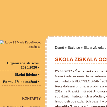
Domů
»
Stalo se
» Škola získala o
ŠKOLA ZÍSKALA OC
Organizace šk. roku
•
2025/2026
25.09.2017 •
Škola získala oceně
•
Školní jídelna
Naše škola se umístila na jednom 
•
akumulátorů RECYKLOBRANÍ 2017. S
Formuláře ke stažení
Recyklohraní o. p. s. a probíhala 
2017 na Krajském úřadě Jihomorav
soutěžních kategoriích a předány
KONTAKTY
hmotnosti odevzdaných baterií v 
obsadila 3. místo v Jihomoravs