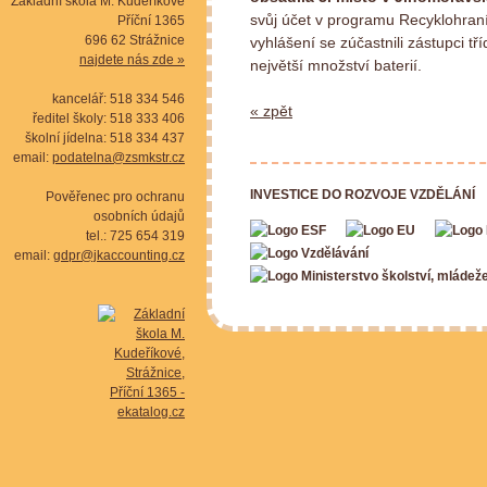
Základní škola M. Kudeříkové
svůj účet v programu Recyklohran
Příční 1365
696 62 Strážnice
vyhlášení se zúčastnili zástupci t
najdete nás zde »
největší množství baterií.
kancelář: 518 334 546
« zpět
ředitel školy: 518 333 406
školní jídelna: 518 334 437
email:
podatelna@zsmkstr.cz
INVESTICE DO ROZVOJE VZDĚLÁNÍ
Pověřenec pro ochranu
osobních údajů
tel.: 725 654 319
email:
gdpr@jkaccounting.cz