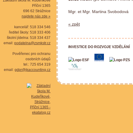
Základní škola M. Kudeříkové
Příční 1365
696 62 Strážnice
Mgr. et Mgr. Martina Svobodová
najdete nás zde »
« zpět
kancelář: 518 334 546
ředitel školy: 518 333 406
školní jídelna: 518 334 437
email:
podatelna@zsmkstr.cz
INVESTICE DO ROZVOJE VZDĚLÁNÍ
Pověřenec pro ochranu
osobních údajů
tel.: 725 654 319
email:
gdpr@jkaccounting.cz