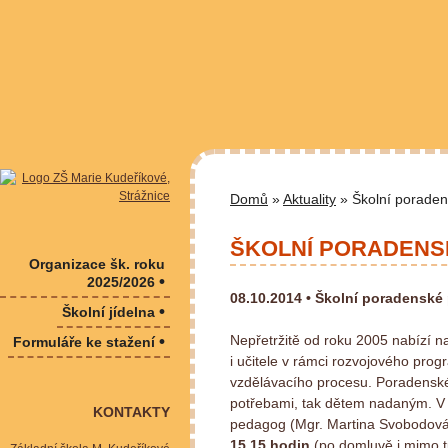
Domů
»
Aktuality
» Školní poraden
ŠKOLNÍ PORADENS
Organizace šk. roku
•
2025/2026
08.10.2014 •
Školní poradenské 
•
Školní jídelna
•
Nepřetržitě od roku 2005 nabízí n
Formuláře ke stažení
i učitele v rámci rozvojového prog
vzdělávacího procesu. Poradenské
potřebami, tak dětem nadaným. V r
KONTAKTY
pedagog (Mgr. Martina Svobodová)
15.15
hodin
(po domluvě i mimo t