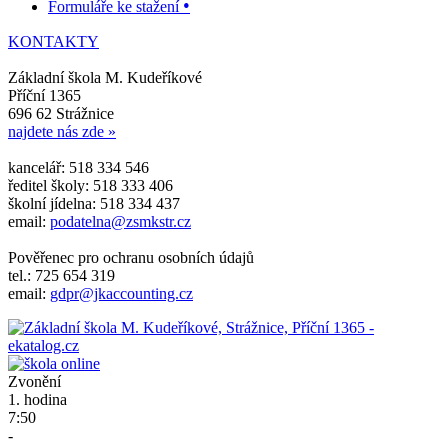
•
Formuláře ke stažení
KONTAKTY
Základní škola M. Kudeříkové
Příční 1365
696 62 Strážnice
najdete nás zde »
kancelář: 518 334 546
ředitel školy: 518 333 406
školní jídelna: 518 334 437
email:
podatelna@zsmkstr.cz
Pověřenec pro ochranu osobních údajů
tel.: 725 654 319
email:
gdpr@jkaccounting.cz
Zvonění
1. hodina
7:50
-