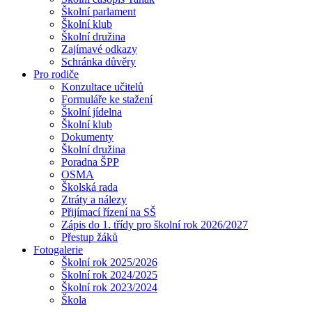
Školní parlament
Školní klub
Školní družina
Zajímavé odkazy
Schránka důvěry
Pro rodiče
Konzultace učitelů
Formuláře ke stažení
Školní jídelna
Školní klub
Dokumenty
Školní družina
Poradna ŠPP
OSMA
Školská rada
Ztráty a nálezy
Přijímací řízení na SŠ
Zápis do 1. třídy pro školní rok 2026/2027
Přestup žáků
Fotogalerie
Školní rok 2025/2026
Školní rok 2024/2025
Školní rok 2023/2024
Škola