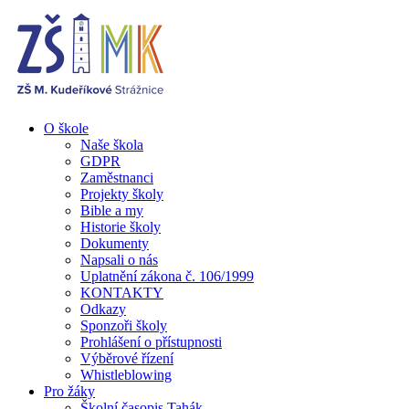
O škole
Naše škola
GDPR
Zaměstnanci
Projekty školy
Bible a my
Historie školy
Dokumenty
Napsali o nás
Uplatnění zákona č. 106/1999
KONTAKTY
Odkazy
Sponzoři školy
Prohlášení o přístupnosti
Výběrové řízení
Whistleblowing
Pro žáky
Školní časopis Tahák