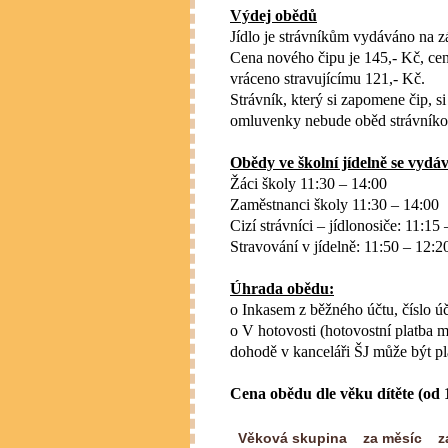
Výdej obědů
Jídlo je strávníkům vydáváno na z
Cena nového čipu je 145,- Kč, cen
vráceno stravujícímu 121,- Kč.
Strávník, který si zapomene čip, 
omluvenky nebude oběd strávníko
Obědy ve školní jídelně se vydáv
Žáci školy 11:30 – 14:00
Zaměstnanci školy 11:30 – 14:00
Cizí strávníci – jídlonosiče: 11:15
Stravování v jídelně: 11:50 – 12:2
Úhrada obědu:
o Inkasem z běžného účtu,
číslo 
o V hotovosti (hotovostní platba
dohodě v kanceláři ŠJ může být pl
Cena obědu dle věku dítěte (od 1
Věková skupina
za měsíc
z