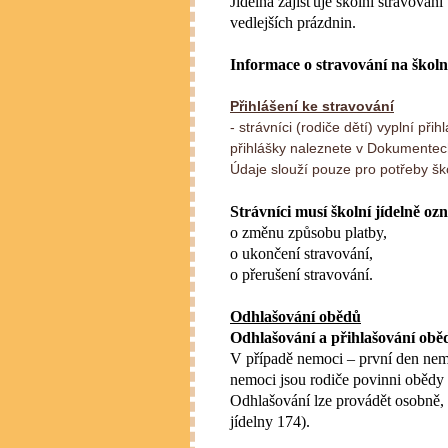
Jídelna zajišťuje školní stravován
vedlejších prázdnin.
Informace o stravování na školn
Přihlášení ke stravování
- strávníci (rodiče dětí) vyplní př
přihlášky naleznete v Dokumente
Údaje slouží pouze pro potřeby ško
Strávníci musí školní jídelně o
o změnu způsobu platby,
o ukončení stravování,
o přerušení stravování.
Odhlašování obědů
Odhlašování a přihlašování obě
V případě nemoci – první den nem
nemoci jsou rodiče povinni obědy o
Odhlašování lze provádět osobně, 
jídelny 174).