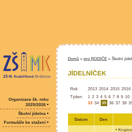
Domů
»
pro RODIČE
» Školní jíde
JÍDELNÍČEK
Rok:
2013
2014
2015
2016
Týden:
1
2
3
4
5
6
7
8
9
10
Organizace šk. roku
33
34
35
36
37
38
3
•
2025/2026
•
Školní jídelna
Datum
Den
•
Formuláře ke stažení
• Krupic