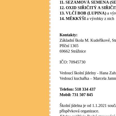
11. SEZAMOVÁ SEMENA (S
12. OXID SIŘIČITÝ A SIŘIČ
13. VLČÍ BOB (LUPINA)
a výr
14. MĚKKÝŠI
a výrobky z nich
Kontakty:
Základní škola M. Kudeříkové, Str
Příční 1365
69662 Strážnice
IČO: 70945730
Vedoucí školní jídelny - Hana Za
Vedoucí kuchařka – Marcela Jamn
Telefon: 518 334 437
Mobil: 731 507 845
Školní jídelna je od 1.1.2021 souč
příspěvková organizace.