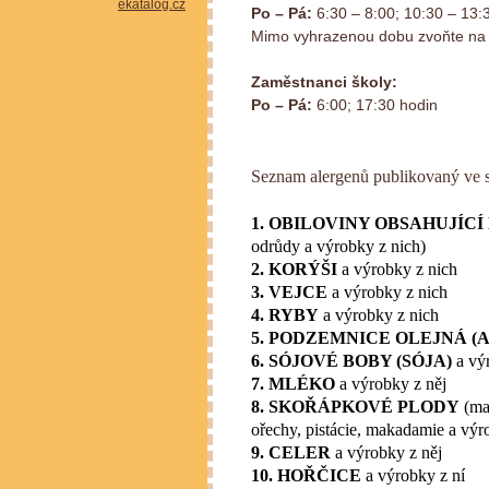
Po – Pá:
6:30 – 8:00; 10:30 – 13:
Mimo vyhrazenou dobu zvoňte na 
Zaměstnanci školy:
Po – Pá:
6:00; 17:30 hodin
Seznam alergenů publikovaný ve 
1. OBILOVINY OBSAHUJÍCÍ
odrůdy a výrobky z nich)
2. KORÝŠI
a výrobky z nich
3. VEJCE
a výrobky z nich
4. RYBY
a výrobky z nich
5. PODZEMNICE OLEJNÁ (
6. SÓJOVÉ BOBY (SÓJA)
a vý
7. MLÉKO
a výrobky z něj
8. SKOŘÁPKOVÉ PLODY
(man
ořechy, pistácie, makadamie a výr
9. CELER
a výrobky z něj
10. HOŘČICE
a výrobky z ní