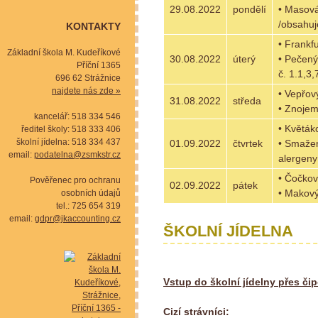
29.08.2022
pondělí
• Masová
/obsahuj
KONTAKTY
• Frankf
Základní škola M. Kudeříkové
30.08.2022
úterý
• Pečený
Příční 1365
č. 1.1,3,
696 62 Strážnice
najdete nás zde »
• Vepřov
31.08.2022
středa
• Znojem
kancelář: 518 334 546
• Květák
ředitel školy: 518 333 406
školní jídelna: 518 334 437
01.09.2022
čtvrtek
• Smažen
email:
podatelna@zsmkstr.cz
alergeny 
• Čočkov
Pověřenec pro ochranu
02.09.2022
pátek
• Makový
osobních údajů
tel.: 725 654 319
email:
gdpr@jkaccounting.cz
ŠKOLNÍ JÍDELNA
Vstup do školní jídelny přes či
Cizí strávníci: