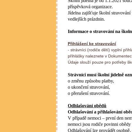
Školní jídelna je od 1.1.2021 souč
příspěvková organizace.
Jídelna zajišťuje školní stravován
vedlejších prázdnin.
Informace o stravování na školn
Přihlášení ke stravování
- strávníci (rodiče dětí) vyplní př
přihlášky naleznete v Dokumente
Údaje slouží pouze pro potřeby ško
Strávníci musí školní jídelně o
o změnu způsobu platby,
o ukončení stravování,
o přerušení stravování.
Odhlašování obědů
Odhlašování a přihlašování obě
V případě nemoci – první den nem
nemoci jsou rodiče povinni obědy o
Odhlašování lze provádět osobně, 