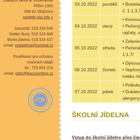
Základní škola M. Kudeříkové
03.10.2022
pondělí
• Bratis
Příční 1365
č. 1.1,3,
696 62 Strážnice
najdete nás zde »
• Kmínov
04.10.2022
úterý
• Pečený
kancelář: 518 334 546
rajčaty, 
ředitel školy: 518 333 406
školní jídelna: 518 334 437
• Zeleni
email:
podatelna@zsmkstr.cz
05.10.2022
středa
• Pečené
1.1,7/
Pověřenec pro ochranu
osobních údajů
• Dýńovo
tel.: 725 654 319
06.10.2022
čtvrtek
• Vepřov
email:
gdpr@jkaccounting.cz
mléko /o
• Polévk
07.10.2022
pátek
• Dukáto
alergeny 
ŠKOLNÍ JÍDELNA
Vstup do školní jídelny přes či