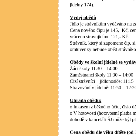
jídelny 174).
Výdej obědů
Jídlo je strávníkům vydáváno na z
Cena nového čipu je 145,- Kč, cen
vráceno stravujícímu 121,- Kč.
Strávník, který si zapomene čip, 
omluvenky nebude oběd strávníko
Obědy ve školní jídelně se vydáv
Žáci školy 11:30 – 14:00
Zaměstnanci školy 11:30 – 14:00
Cizí strávníci – jídlonosiče: 11:15
Stravování v jídelně: 11:50 – 12:2
Úhrada obědu:
o Inkasem z běžného účtu,
číslo 
o V hotovosti (hotovostní platba
dohodě v kanceláři ŠJ může být pl
Cena obědu dle věku dítěte (od 1