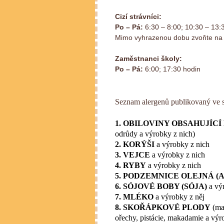
Cizí strávníci:
Po – Pá:
6:30 – 8:00; 10:30 – 13:
Mimo vyhrazenou dobu zvoňte na 
Zaměstnanci školy:
Po – Pá:
6:00; 17:30 hodin
Seznam alergenů publikovaný ve 
1. OBILOVINY OBSAHUJÍCÍ
odrůdy a výrobky z nich)
2. KORÝŠI
a výrobky z nich
3. VEJCE
a výrobky z nich
4. RYBY
a výrobky z nich
5. PODZEMNICE OLEJNÁ (
6. SÓJOVÉ BOBY (SÓJA)
a vý
7. MLÉKO
a výrobky z něj
8. SKOŘÁPKOVÉ PLODY
(man
ořechy, pistácie, makadamie a výr