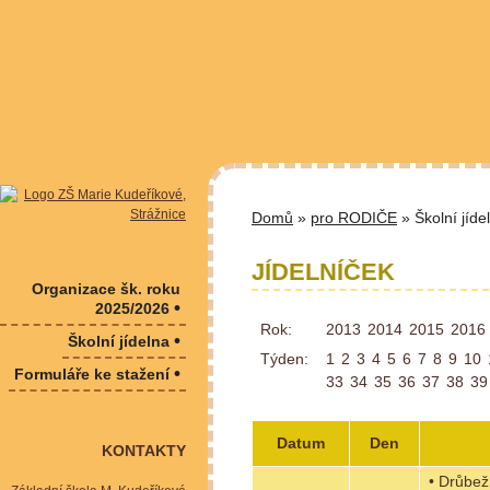
Domů
»
pro RODIČE
» Školní jíde
JÍDELNÍČEK
Organizace šk. roku
•
2025/2026
Rok:
2013
2014
2015
2016
•
Školní jídelna
Týden:
1
2
3
4
5
6
7
8
9
10
•
Formuláře ke stažení
33
34
35
36
37
38
39
Datum
Den
KONTAKTY
• Drůbež