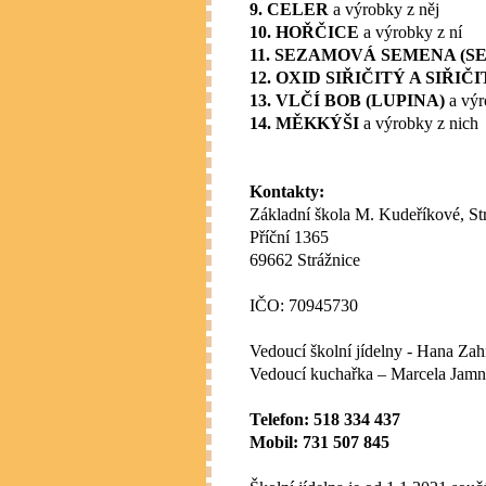
9. CELER
a výrobky z něj
10. HOŘČICE
a výrobky z ní
11. SEZAMOVÁ SEMENA (S
12. OXID SIŘIČITÝ A SIŘIČ
13. VLČÍ BOB (LUPINA)
a výr
14. MĚKKÝŠI
a výrobky z nich
Kontakty:
Základní škola M. Kudeříkové, Str
Příční 1365
69662 Strážnice
IČO: 70945730
Vedoucí školní jídelny - Hana Za
Vedoucí kuchařka – Marcela Jamn
Telefon: 518 334 437
Mobil: 731 507 845