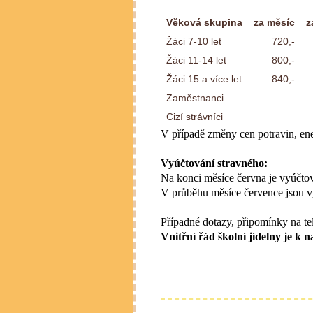
Věková skupina
za měsíc
z
Žáci 7-10 let
720,-
Žáci 11-14 let
800,-
Žáci 15 a více let
840,-
Zaměstnanci
Cizí strávníci
V případě změny cen potravin, ene
Vyúčtování stravného:
Na konci měsíce června je vyúčtov
V průběhu měsíce července jsou v
Případné dotazy, připomínky na te
Vnitřní řád školní jídelny je