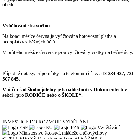
obědu.
Vyúčtování stravného:
Na konci měsíce června je vyúčtována hotovostní platba a
nedoplatky z běžných účtů.
V průběhu měsíce července jsou vyúčtovány vratky na běžné účty.
Případné dotazy, připomínky na telefonním čísle:
518 334 437, 731
507 845.
Vnitřní řád školní jídelny je k nahlédnutí v Dokumentech v
sekci „pro RODIČE nebo o ŠKOLE“.
INVESTICE DO ROZVOJE VZDĚLÁNÍ
© 2013-2026 ZŠ Marie Kudeříkové STRÁŽNICE