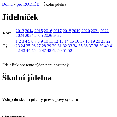
Domů
»
pro RODIČE
» Školní jídelna
Jídelníček
2013
2014
2015
2016
2017
2018
2019
2020
2021
2022
Rok:
2023
2024
2025
2026
2027
1
2
3
4
5
6
7
8
9
10
11
12
13
14
15
16
17
18
19
20
21
22
Týden:
23
24
25
26
27
28
29
30
31
32
33
34
35
36
37
38
39
40
41
42
43
44
45
46
47
48
49
50
51
52
Jídelníček pro tento týden není dostupný.
Školní jídelna
Vstup do školní jídelny přes čipový systém: