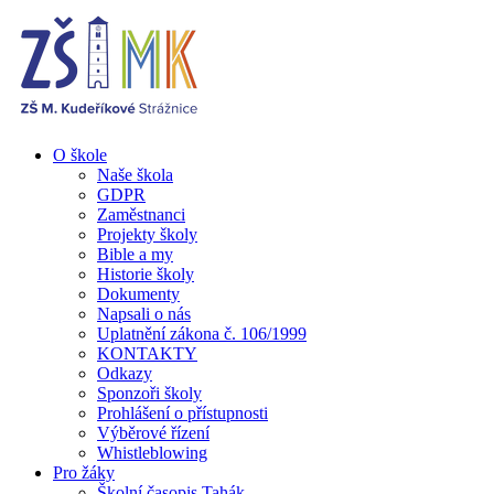
O škole
Naše škola
GDPR
Zaměstnanci
Projekty školy
Bible a my
Historie školy
Dokumenty
Napsali o nás
Uplatnění zákona č. 106/1999
KONTAKTY
Odkazy
Sponzoři školy
Prohlášení o přístupnosti
Výběrové řízení
Whistleblowing
Pro žáky
Školní časopis Tahák