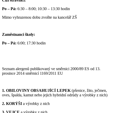
Cizí strávníci:
Po – Pá:
6:30 – 8:00; 10:30 – 13:30 hodin
Mimo vyhrazenou dobu zvoňte na kancelář ZŠ
Zaměstnanci školy:
Po – Pá:
6:00; 17:30 hodin
Seznam alergenů publikovaný ve směrnici 2000/89 ES od 13.
prosince 2014 směrnicí 1169/2011 EU
1. OBILOVINY OBSAHUJÍCÍ LEPEK
(pšenice, žito, ječmen,
oves, špalda, kamut nebo jejich hybridní odrůdy a výrobky z nich)
2. KORÝŠI
a výrobky z nich
3. VEJCE
a výrobky z nich