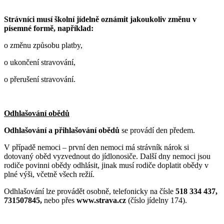
Strávníci musí školní jídelně oznámit jakoukoliv změnu v
písemné formě, například:
o změnu způsobu platby,
o ukončení stravování,
o přerušení stravování.
Odhlašování obědů
Odhlašování a přihlašování obědů
se provádí den předem.
V případě nemoci – první den nemoci má strávník nárok si
dotovaný oběd vyzvednout do jídlonosiče. Další dny nemoci jsou
rodiče povinni obědy odhlásit, jinak musí rodiče doplatit obědy v
plné výši, včetně všech režií.
Odhlašování lze provádět osobně, telefonicky na čísle
518 334 437,
731507845,
nebo přes
www.strava.cz
(číslo jídelny 174).