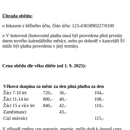
Úhrada obědu:
o Inkasem z běžného účtu,
číslo účtu: 123-4365890227/0100
o V hotovosti (hotovostní platba musí být provedena před prvním
dnem nového kalendářního měsíce, nebo po dohodě v kanceláři ŠJ
může být platba provedena v jiný termín).
Cena obědu dle věku dítěte (od 1. 9. 2025):
Věková skupina
za měsíc
za den
plná platba za den
Žáci 7-10 let
720,-
36,-
104,-
Žáci 11-14 let
800,-
40,-
108,-
Žáci 15 a více let
840,-
42,-
110,-
Zaměstnanci
43,-
Cizí strávníci
115,-
V případě změny cen potravin, energie, může dojít k úpravě ceny