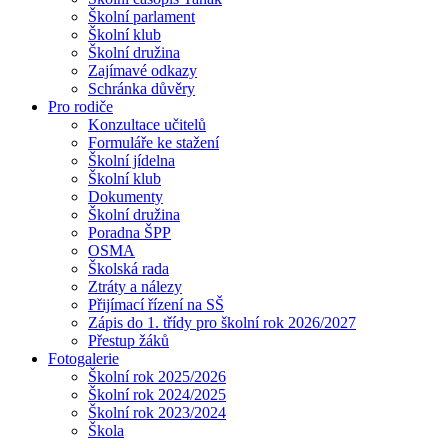
Školní parlament
Školní klub
Školní družina
Zajímavé odkazy
Schránka důvěry
Pro rodiče
Konzultace učitelů
Formuláře ke stažení
Školní jídelna
Školní klub
Dokumenty
Školní družina
Poradna ŠPP
OSMA
Školská rada
Ztráty a nálezy
Přijímací řízení na SŠ
Zápis do 1. třídy pro školní rok 2026/2027
Přestup žáků
Fotogalerie
Školní rok 2025/2026
Školní rok 2024/2025
Školní rok 2023/2024
Škola