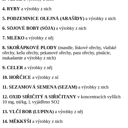
4. RYBY
a výrobky z nich
5. PODZEMNICE OLEJNÁ (ARAŠÍDY)
a výrobky z nich
6. SÓJOVÉ BOBY (SÓJA)
a výrobky z nich
7. MLÉKO
a výrobky z něj
8. SKOŘÁPKOVÉ PLODY
(mandle, lískové ořechy, vlašské
ořechy, kešu ořechy, pekanové ořechy, para ořechy, pistácie,
makadamie a výrobky z nich)
9. CELER
a výrobky z něj
10. HOŘČICE
a výrobky z ní
11. SEZAMOVÁ SEMENA (SEZAM)
a výrobky z nich
12. OXID SIŘIČITÝ A SIŘIČITANY
v koncentracích vyšších
10 mg, ml/kg, l, vyjádřeno SO2
13. VLČÍ BOB (LUPINA)
a výrobky z něj
14. MĚKKÝŠI
a výrobky z nich