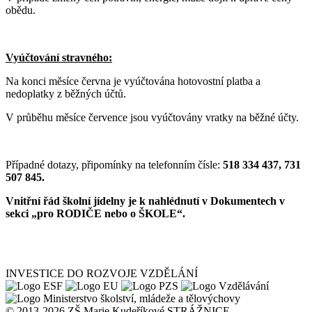
obědu.
Vyúčtování stravného:
Na konci měsíce června je vyúčtována hotovostní platba a
nedoplatky z běžných účtů.
V průběhu měsíce července jsou vyúčtovány vratky na běžné účty.
Případné dotazy, připomínky na telefonním čísle:
518 334 437, 731
507 845.
Vnitřní řád školní jídelny je k nahlédnutí v Dokumentech v
sekci „pro RODIČE nebo o ŠKOLE“.
INVESTICE DO ROZVOJE VZDĚLÁNÍ
© 2013-2026 ZŠ Marie Kudeříkové STRÁŽNICE