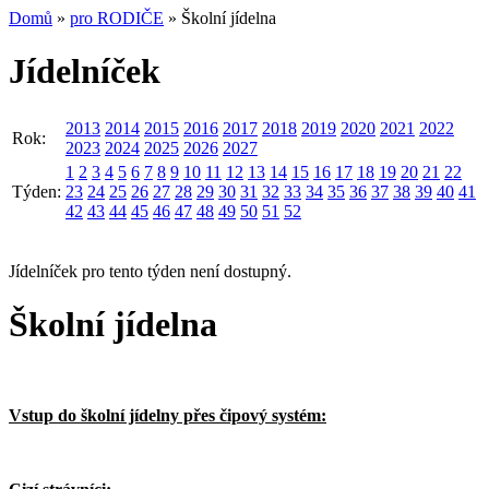
Domů
»
pro RODIČE
» Školní jídelna
Jídelníček
2013
2014
2015
2016
2017
2018
2019
2020
2021
2022
Rok:
2023
2024
2025
2026
2027
1
2
3
4
5
6
7
8
9
10
11
12
13
14
15
16
17
18
19
20
21
22
Týden:
23
24
25
26
27
28
29
30
31
32
33
34
35
36
37
38
39
40
41
42
43
44
45
46
47
48
49
50
51
52
Jídelníček pro tento týden není dostupný.
Školní jídelna
Vstup do školní jídelny přes čipový systém: