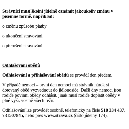
Strávníci musí školní jídelně oznámit jakoukoliv změnu v
písemné formě, například:
o změnu způsobu platby,
o ukončení stravování,
o přerušení stravování.
Odhlašování obědů
Odhlašování a přihlašování obědů
se provádí den předem.
V případě nemoci – první den nemoci má strávník nárok si
dotovaný oběd vyzvednout do jídlonosiče. Další dny nemoci jsou
rodiče povinni obědy odhlásit, jinak musí rodiče doplatit obědy v
plné výši, včetně všech režií.
Odhlašování lze provádět osobně, telefonicky na čísle
518 334 437,
731507845,
nebo přes
www.strava.cz
(číslo jídelny 174).