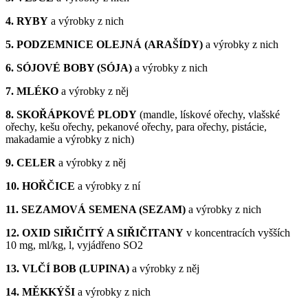
4. RYBY
a výrobky z nich
5. PODZEMNICE OLEJNÁ (ARAŠÍDY)
a výrobky z nich
6. SÓJOVÉ BOBY (SÓJA)
a výrobky z nich
7. MLÉKO
a výrobky z něj
8. SKOŘÁPKOVÉ PLODY
(mandle, lískové ořechy, vlašské
ořechy, kešu ořechy, pekanové ořechy, para ořechy, pistácie,
makadamie a výrobky z nich)
9. CELER
a výrobky z něj
10. HOŘČICE
a výrobky z ní
11. SEZAMOVÁ SEMENA (SEZAM)
a výrobky z nich
12. OXID SIŘIČITÝ A SIŘIČITANY
v koncentracích vyšších
10 mg, ml/kg, l, vyjádřeno SO2
13. VLČÍ BOB (LUPINA)
a výrobky z něj
14. MĚKKÝŠI
a výrobky z nich