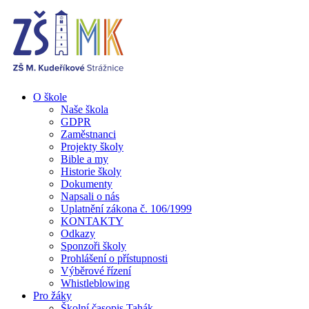
O škole
Naše škola
GDPR
Zaměstnanci
Projekty školy
Bible a my
Historie školy
Dokumenty
Napsali o nás
Uplatnění zákona č. 106/1999
KONTAKTY
Odkazy
Sponzoři školy
Prohlášení o přístupnosti
Výběrové řízení
Whistleblowing
Pro žáky
Školní časopis Tahák