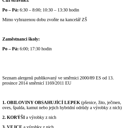
Cizí strávníci:
Po – Pá:
6:30 – 8:00; 10:30 – 13:30 hodin
Mimo vyhrazenou dobu zvoňte na kancelář ZŠ
Zaměstnanci školy:
Po – Pá:
6:00; 17:30 hodin
Seznam alergenů publikovaný ve směrnici 2000/89 ES od 13.
prosince 2014 směrnicí 1169/2011 EU
1. OBILOVINY OBSAHUJÍCÍ LEPEK
(pšenice, žito, ječmen,
oves, špalda, kamut nebo jejich hybridní odrůdy a výrobky z nich)
2. KORÝŠI
a výrobky z nich
3. VEJCE
a výrobky z nich