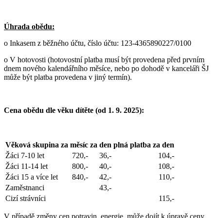
Úhrada obědu:
o Inkasem z běžného účtu,
číslo účtu: 123-4365890227/0100
o V hotovosti (hotovostní platba musí být provedena před prvním
dnem nového kalendářního měsíce, nebo po dohodě v kanceláři ŠJ
může být platba provedena v jiný termín).
Cena obědu dle věku dítěte (od 1. 9. 2025):
Věková skupina
za měsíc
za den
plná platba za den
Žáci 7-10 let
720,-
36,-
104,-
Žáci 11-14 let
800,-
40,-
108,-
Žáci 15 a více let
840,-
42,-
110,-
Zaměstnanci
43,-
Cizí strávníci
115,-
V případě změny cen potravin, energie, může dojít k úpravě ceny