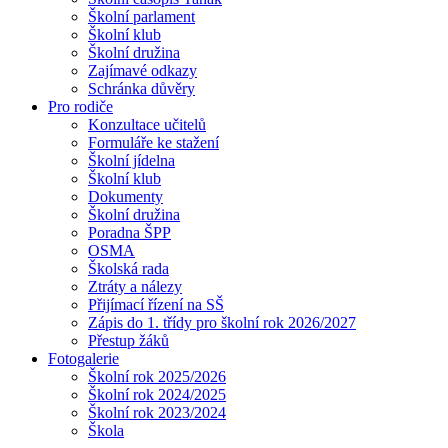
Školní parlament
Školní klub
Školní družina
Zajímavé odkazy
Schránka důvěry
Pro rodiče
Konzultace učitelů
Formuláře ke stažení
Školní jídelna
Školní klub
Dokumenty
Školní družina
Poradna ŠPP
OSMA
Školská rada
Ztráty a nálezy
Přijímací řízení na SŠ
Zápis do 1. třídy pro školní rok 2026/2027
Přestup žáků
Fotogalerie
Školní rok 2025/2026
Školní rok 2024/2025
Školní rok 2023/2024
Škola