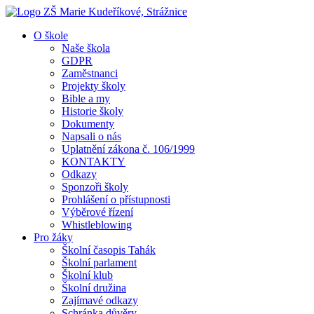
O škole
Naše škola
GDPR
Zaměstnanci
Projekty školy
Bible a my
Historie školy
Dokumenty
Napsali o nás
Uplatnění zákona č. 106/1999
KONTAKTY
Odkazy
Sponzoři školy
Prohlášení o přístupnosti
Výběrové řízení
Whistleblowing
Pro žáky
Školní časopis Tahák
Školní parlament
Školní klub
Školní družina
Zajímavé odkazy
Schránka důvěry