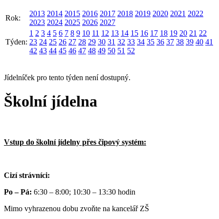
2013
2014
2015
2016
2017
2018
2019
2020
2021
2022
Rok:
2023
2024
2025
2026
2027
1
2
3
4
5
6
7
8
9
10
11
12
13
14
15
16
17
18
19
20
21
22
Týden:
23
24
25
26
27
28
29
30
31
32
33
34
35
36
37
38
39
40
41
42
43
44
45
46
47
48
49
50
51
52
Jídelníček pro tento týden není dostupný.
Školní jídelna
Vstup do školní jídelny přes čipový systém:
Cizí strávníci:
Po – Pá:
6:30 – 8:00; 10:30 – 13:30 hodin
Mimo vyhrazenou dobu zvoňte na kancelář ZŠ