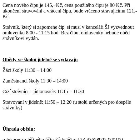
Cena nového čipu je 145,- Kč, cena použitého čipu je 80 Kč. Při
ukončení stravování a vrácení čipu, bude vráceno stravujícímu 121,-
Kč.
Strávník, který si zapomene čip, si musí v kanceláři ŠJ vyzvednout
omluvenku 8:00 - 11:15 hod. Bez čipu, omluvenky nebude oběd
strávníkovi vydán.
Obědy ve školní jídelně se vydávají:
Žáci školy 11:30 – 14:00
Zaměstnanci školy 11:30 – 14:00
Cizí strávníci – jídlonosiče: 11:15 – 11:30
Stravování v jídelně: 11:50 – 12:20 (u stolů určených pro dospělé
strávníky)
Úhrada obědu:
o Inkasem z běžného účtu,
číslo účtu: 123-4365890227/0100