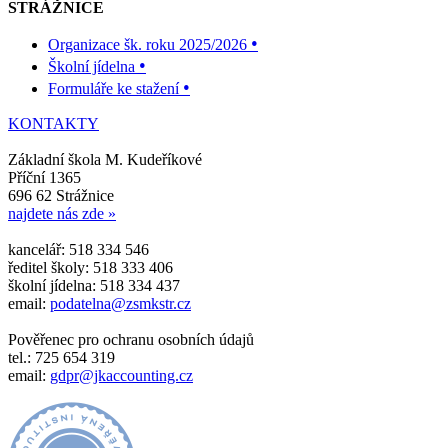
STRÁŽNICE
•
Organizace šk. roku 2025/2026
•
Školní jídelna
•
Formuláře ke stažení
KONTAKTY
Základní škola M. Kudeříkové
Příční 1365
696 62 Strážnice
najdete nás zde »
kancelář: 518 334 546
ředitel školy: 518 333 406
školní jídelna: 518 334 437
email:
podatelna@zsmkstr.cz
Pověřenec pro ochranu osobních údajů
tel.: 725 654 319
email:
gdpr@jkaccounting.cz