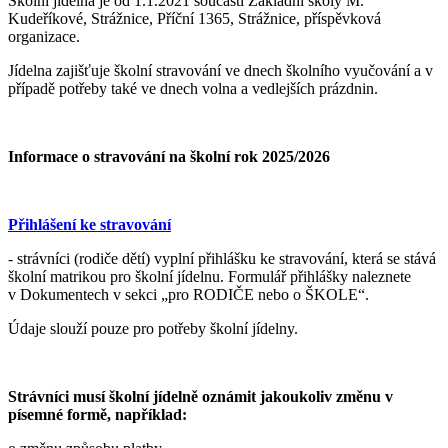
Školní jídelna je od 1.1.2021 součástí Základní školy M.
Kudeříkové, Strážnice, Příční 1365, Strážnice, příspěvková
organizace.
Jídelna zajišťuje školní stravování ve dnech školního vyučování a v
případě potřeby také ve dnech volna a vedlejších prázdnin.
Informace o stravování na školní rok 2025/2026
Přihlášení ke stravování
- strávníci (rodiče dětí) vyplní přihlášku ke stravování, která se stává
školní matrikou pro školní jídelnu. Formulář přihlášky naleznete
v Dokumentech v sekci „pro RODIČE nebo o ŠKOLE“.
Údaje slouží pouze pro potřeby školní jídelny.
Strávníci musí školní jídelně oznámit jakoukoliv změnu v
písemné formě, například: