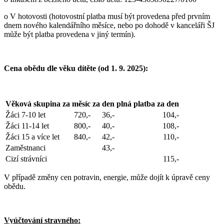
o V hotovosti (hotovostní platba musí být provedena před prvním
dnem nového kalendářního měsíce, nebo po dohodě v kanceláři ŠJ
může být platba provedena v jiný termín).
Cena obědu dle věku dítěte (od 1. 9. 2025):
Věková skupina
za měsíc
za den
plná platba za den
Žáci 7-10 let
720,-
36,-
104,-
Žáci 11-14 let
800,-
40,-
108,-
Žáci 15 a více let
840,-
42,-
110,-
Zaměstnanci
43,-
Cizí strávníci
115,-
V případě změny cen potravin, energie, může dojít k úpravě ceny
obědu.
Vyúčtování stravného: