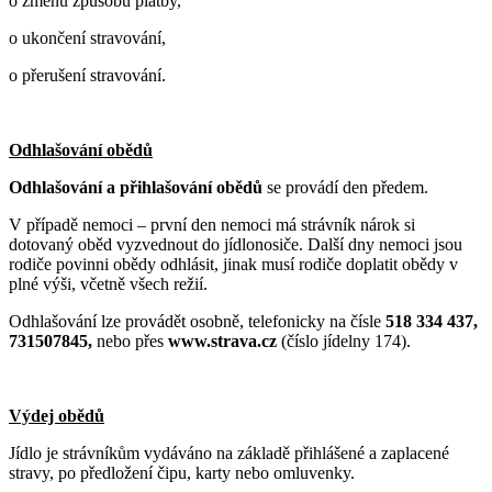
o změnu způsobu platby,
o ukončení stravování,
o přerušení stravování.
Odhlašování obědů
Odhlašování a přihlašování obědů
se provádí den předem.
V případě nemoci – první den nemoci má strávník nárok si
dotovaný oběd vyzvednout do jídlonosiče. Další dny nemoci jsou
rodiče povinni obědy odhlásit, jinak musí rodiče doplatit obědy v
plné výši, včetně všech režií.
Odhlašování lze provádět osobně, telefonicky na čísle
518 334 437,
731507845,
nebo přes
www.strava.cz
(číslo jídelny 174).
Výdej obědů
Jídlo je strávníkům vydáváno na základě přihlášené a zaplacené
stravy, po předložení čipu, karty nebo omluvenky.