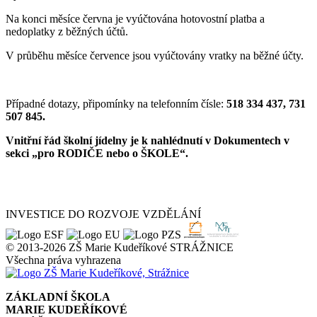
Na konci měsíce června je vyúčtována hotovostní platba a
nedoplatky z běžných účtů.
V průběhu měsíce července jsou vyúčtovány vratky na běžné účty.
Případné dotazy, připomínky na telefonním čísle:
518 334 437, 731
507 845.
Vnitřní řád školní jídelny je k nahlédnutí v Dokumentech v
sekci „pro RODIČE nebo o ŠKOLE“.
INVESTICE DO ROZVOJE VZDĚLÁNÍ
© 2013-2026 ZŠ Marie Kudeříkové STRÁŽNICE
Všechna práva vyhrazena
ZÁKLADNÍ ŠKOLA
MARIE KUDEŘÍKOVÉ