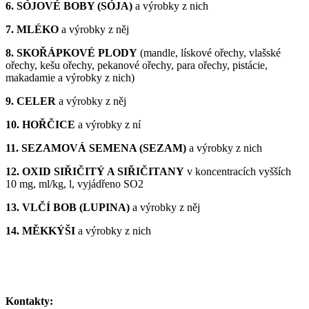
6. SÓJOVÉ BOBY (SÓJA)
a výrobky z nich
7. MLÉKO
a výrobky z něj
8. SKOŘÁPKOVÉ PLODY
(mandle, lískové ořechy, vlašské
ořechy, kešu ořechy, pekanové ořechy, para ořechy, pistácie,
makadamie a výrobky z nich)
9. CELER
a výrobky z něj
10. HOŘČICE
a výrobky z ní
11. SEZAMOVÁ SEMENA (SEZAM)
a výrobky z nich
12. OXID SIŘIČITÝ A SIŘIČITANY
v koncentracích vyšších
10 mg, ml/kg, l, vyjádřeno SO2
13. VLČÍ BOB (LUPINA)
a výrobky z něj
14. MĚKKÝŠI
a výrobky z nich
Kontakty: