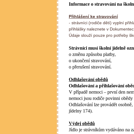
Informace o stravování na školn
Přihlášení ke stravování
- strávníci (rodiče dětí) vyplní př
přihlášky naleznete v Dokumente
Údaje slouží pouze pro potřeby ško
Strávníci musí školní jídelně o
o změnu způsobu platby,
o ukončení stravování,
o přerušení stravování.
Odhlašování obědů
Odhlašování a přihlašování obě
V případě nemoci – první den nem
nemoci jsou rodiče povinni obědy o
Odhlašování lze provádět osobně, 
jídelny 174).
Výdej obědů
Jídlo je strávníkům vydáváno na z