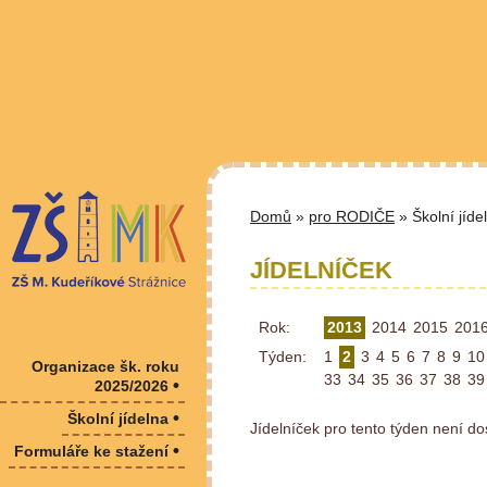
Domů
»
pro RODIČE
» Školní jíde
JÍDELNÍČEK
Rok:
2013
2014
2015
201
Týden:
1
2
3
4
5
6
7
8
9
10
Organizace šk. roku
33
34
35
36
37
38
39
•
2025/2026
•
Školní jídelna
Jídelníček pro tento týden není do
•
Formuláře ke stažení