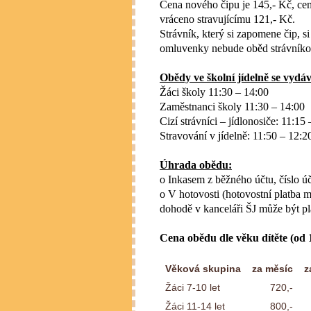
Cena nového čipu je 145,- Kč, cen
vráceno stravujícímu 121,- Kč.
Strávník, který si zapomene čip, 
omluvenky nebude oběd strávníko
Obědy ve školní jídelně se vydáv
Žáci školy 11:30 – 14:00
Zaměstnanci školy 11:30 – 14:00
Cizí strávníci – jídlonosiče: 11:15
Stravování v jídelně: 11:50 – 12:2
Úhrada obědu:
o Inkasem z běžného účtu,
číslo 
o V hotovosti (hotovostní platba
dohodě v kanceláři ŠJ může být pl
Cena obědu dle věku dítěte (od 1
Věková skupina
za měsíc
z
Žáci 7-10 let
720,-
Žáci 11-14 let
800,-