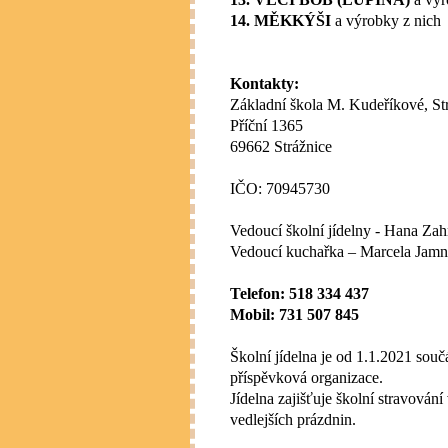
14. MĚKKÝŠI
a výrobky z nich
Kontakty:
Základní škola M. Kudeříkové, Str
Příční 1365
69662 Strážnice
IČO: 70945730
Vedoucí školní jídelny - Hana Za
Vedoucí kuchařka – Marcela Jamn
Telefon: 518 334 437
Mobil: 731 507 845
Školní jídelna je od 1.1.2021 souč
příspěvková organizace.
Jídelna zajišťuje školní stravován
vedlejších prázdnin.