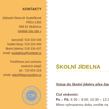
KONTAKTY
Základní škola M. Kudeříkové
Příční 1365
696 62 Strážnice
najdete nás zde »
kancelář: 518 334 546
ředitel školy: 518 333 406
školní jídelna: 518 334 437
email:
podatelna@zsmkstr.cz
Pověřenec pro ochranu
ŠKOLNÍ JÍDELNA
osobních údajů
tel.: 725 654 319
email:
gdpr@jkaccounting.cz
Vstup do školní jídelny přes či
Cizí strávníci:
Po – Pá:
6:30 – 8:00; 10:30 – 13:
Mimo vyhrazenou dobu zvoňte na 