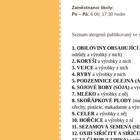
Zaměstnanci školy:
Po – Pá:
6:00; 17:30 hodin
Seznam alergenů publikovaný ve 
1. OBILOVINY OBSAHUJÍCÍ
odrůdy a výrobky z nich)
2. KORÝŠI
a výrobky z nich
3. VEJCE
a výrobky z nich
4. RYBY
a výrobky z nich
5. PODZEMNICE OLEJNÁ (
6. SÓJOVÉ BOBY (SÓJA)
a vý
7. MLÉKO
a výrobky z něj
8. SKOŘÁPKOVÉ PLODY
(man
ořechy, pistácie, makadamie a výr
9. CELER
a výrobky z něj
10. HOŘČICE
a výrobky z ní
11. SEZAMOVÁ SEMENA (S
12. OXID SIŘIČITÝ A SIŘIČ
13. VLČÍ BOB (LUPINA)
a výr