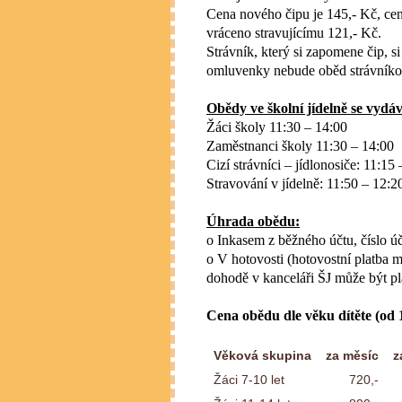
Cena nového čipu je 145,- Kč, cen
vráceno stravujícímu 121,- Kč.
Strávník, který si zapomene čip, 
omluvenky nebude oběd strávníko
Obědy ve školní jídelně se vydáv
Žáci školy 11:30 – 14:00
Zaměstnanci školy 11:30 – 14:00
Cizí strávníci – jídlonosiče: 11:15
Stravování v jídelně: 11:50 – 12:2
Úhrada obědu:
o Inkasem z běžného účtu,
číslo 
o V hotovosti (hotovostní platba
dohodě v kanceláři ŠJ může být pl
Cena obědu dle věku dítěte (od 1
Věková skupina
za měsíc
z
Žáci 7-10 let
720,-