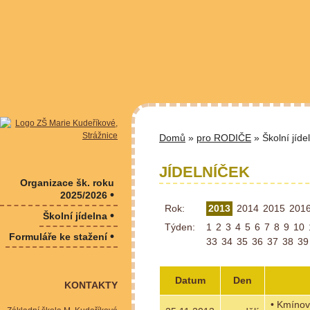
Domů
»
pro RODIČE
» Školní jíde
JÍDELNÍČEK
Organizace šk. roku
•
2025/2026
Rok:
2013
2014
2015
201
•
Školní jídelna
Týden:
1
2
3
4
5
6
7
8
9
10
•
Formuláře ke stažení
33
34
35
36
37
38
39
Datum
Den
KONTAKTY
• Kmíno