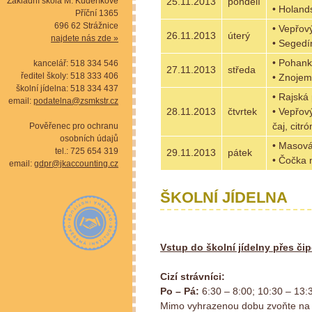
Základní škola M. Kudeříkové
25.11.2013
pondělí
• Holand
Příční 1365
696 62 Strážnice
• Vepřov
26.11.2013
úterý
najdete nás zde »
• Segedín
• Pohank
kancelář: 518 334 546
27.11.2013
středa
ředitel školy: 518 333 406
• Znojems
školní jídelna: 518 334 437
• Rajská
email:
podatelna@zsmkstr.cz
28.11.2013
čtvrtek
• Vepřov
čaj, citr
Pověřenec pro ochranu
osobních údajů
• Masov
tel.: 725 654 319
29.11.2013
pátek
• Čočka 
email:
gdpr@jkaccounting.cz
ŠKOLNÍ JÍDELNA
Vstup do školní jídelny přes či
Cizí strávníci:
Po – Pá:
6:30 – 8:00; 10:30 – 13:
Mimo vyhrazenou dobu zvoňte na 