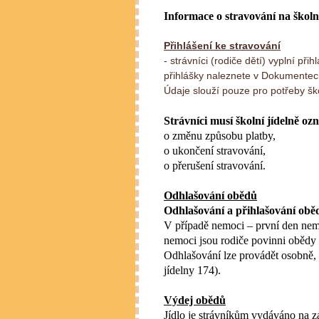
Informace o stravování na školn
Přihlášení ke stravování
- strávníci (rodiče dětí) vyplní př
přihlášky naleznete v Dokumente
Údaje slouží pouze pro potřeby ško
Strávníci musí školní jídelně o
o změnu způsobu platby,
o ukončení stravování,
o přerušení stravování.
Odhlašování obědů
Odhlašování a přihlašování obě
V případě nemoci – první den nem
nemoci jsou rodiče povinni obědy o
Odhlašování lze provádět osobně, 
jídelny 174).
Výdej obědů
Jídlo je strávníkům vydáváno na z