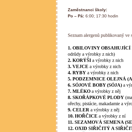
Zaměstnanci školy:
Po – Pá:
6:00; 17:30 hodin
Seznam alergenů publikovaný ve 
1. OBILOVINY OBSAHUJÍCÍ
odrůdy a výrobky z nich)
2. KORÝŠI
a výrobky z nich
3. VEJCE
a výrobky z nich
4. RYBY
a výrobky z nich
5. PODZEMNICE OLEJNÁ (
6. SÓJOVÉ BOBY (SÓJA)
a vý
7. MLÉKO
a výrobky z něj
8. SKOŘÁPKOVÉ PLODY
(man
ořechy, pistácie, makadamie a výr
9. CELER
a výrobky z něj
10. HOŘČICE
a výrobky z ní
11. SEZAMOVÁ SEMENA (S
12. OXID SIŘIČITÝ A SIŘIČ