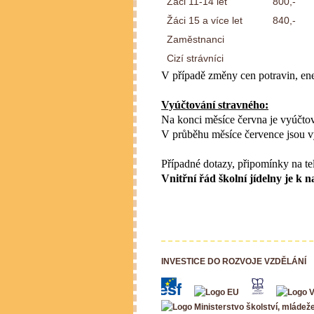
Žáci 11-14 let
800,-
Žáci 15 a více let
840,-
Zaměstnanci
Cizí strávníci
V případě změny cen potravin, ene
Vyúčtování stravného:
Na konci měsíce června je vyúčtov
V průběhu měsíce července jsou v
Případné dotazy, připomínky na te
Vnitřní řád školní jídelny je
INVESTICE DO ROZVOJE VZDĚLÁNÍ