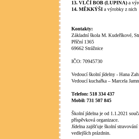
13. VLČÍ BOB (LUPINA)
a výr
14. MĚKKÝŠI
a výrobky z nich
Kontakty:
Základní škola M. Kudeříkové, Str
Příční 1365
69662 Strážnice
IČO: 70945730
Vedoucí školní jídelny - Hana Za
Vedoucí kuchařka – Marcela Jamn
Telefon: 518 334 437
Mobil: 731 507 845
Školní jídelna je od 1.1.2021 souč
příspěvková organizace.
Jídelna zajišťuje školní stravován
vedlejších prázdnin.