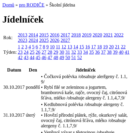
Domů
»
pro RODIČE
» Školní jídelna
Jídelníček
2013
2014
2015
2016
2017
2018
2019
2020
2021
2022
Rok:
2023
2024
2025
2026
2027
1
2
3
4
5
6
7
8
9
10
11
12
13
14
15
16
17
18
19
20
21
22
Týden:
23
24
25
26
27
28
29
30
31
32
33
34
35
36
37
38
39
40
41
42
43
44
45
46
47
48
49
50
51
52
Datum
Den
Jídelníček
• Čočková polévka /obsahuje alerřgeny č. 1.1,
9/
30.10.2017
pondělí
• Rybí filé se zeleninou a jogurtem,
bramborová kaše, rajče, ovocný čaj, citrónová
šťáva, mléko /obsahuje alergeny č. 1.1,4,7,9/
• Kedlubnová polévka /obsahuje alergeny č.
1.1,7,9/
31.10.2017
úterý
• Hovězí přírodní plátek, rýže, okurkový salát,
ovocný čaj, citrónová šťáva, mléko /obsahuje
alergeny č. 1.1,7,9/
• Vepřový vývar s těstovinou /obsahuje