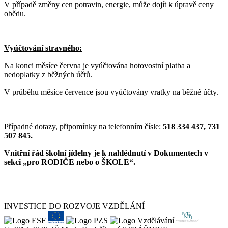
V případě změny cen potravin, energie, může dojít k úpravě ceny
obědu.
Vyúčtování stravného:
Na konci měsíce června je vyúčtována hotovostní platba a
nedoplatky z běžných účtů.
V průběhu měsíce července jsou vyúčtovány vratky na běžné účty.
Případné dotazy, připomínky na telefonním čísle:
518 334 437, 731
507 845.
Vnitřní řád školní jídelny je k nahlédnutí v Dokumentech v
sekci „pro RODIČE nebo o ŠKOLE“.
INVESTICE DO ROZVOJE VZDĚLÁNÍ