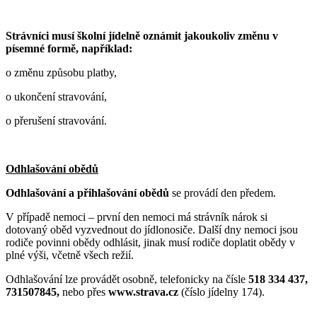
Strávníci musí školní jídelně oznámit jakoukoliv změnu v
písemné formě, například:
o změnu způsobu platby,
o ukončení stravování,
o přerušení stravování.
Odhlašování obědů
Odhlašování a přihlašování obědů
se provádí den předem.
V případě nemoci – první den nemoci má strávník nárok si
dotovaný oběd vyzvednout do jídlonosiče. Další dny nemoci jsou
rodiče povinni obědy odhlásit, jinak musí rodiče doplatit obědy v
plné výši, včetně všech režií.
Odhlašování lze provádět osobně, telefonicky na čísle
518 334 437,
731507845,
nebo přes
www.strava.cz
(číslo jídelny 174).