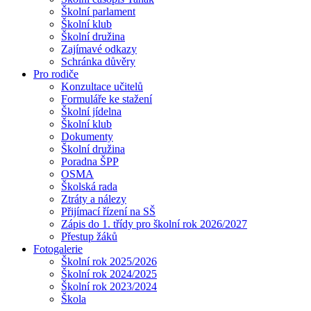
Školní parlament
Školní klub
Školní družina
Zajímavé odkazy
Schránka důvěry
Pro rodiče
Konzultace učitelů
Formuláře ke stažení
Školní jídelna
Školní klub
Dokumenty
Školní družina
Poradna ŠPP
OSMA
Školská rada
Ztráty a nálezy
Přijímací řízení na SŠ
Zápis do 1. třídy pro školní rok 2026/2027
Přestup žáků
Fotogalerie
Školní rok 2025/2026
Školní rok 2024/2025
Školní rok 2023/2024
Škola