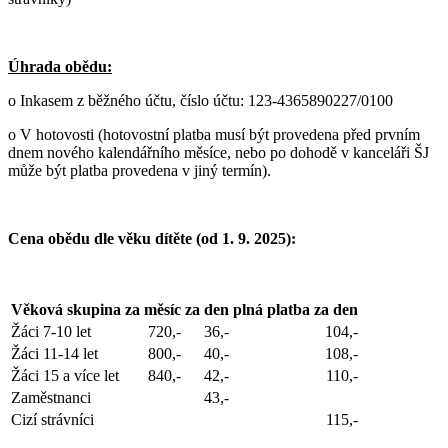
Úhrada obědu:
o Inkasem z běžného účtu,
číslo účtu: 123-4365890227/0100
o V hotovosti (hotovostní platba musí být provedena před prvním
dnem nového kalendářního měsíce, nebo po dohodě v kanceláři ŠJ
může být platba provedena v jiný termín).
Cena obědu dle věku dítěte (od 1. 9. 2025):
Věková skupina
za měsíc
za den
plná platba za den
Žáci 7-10 let
720,-
36,-
104,-
Žáci 11-14 let
800,-
40,-
108,-
Žáci 15 a více let
840,-
42,-
110,-
Zaměstnanci
43,-
Cizí strávníci
115,-