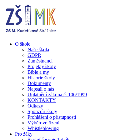
O škole
Naše škola
GDPR
Zaměstnanci
Projekty školy
Bible a my
Historie školy
Dokumenty
Napsali o nás
Uplatnění zákona č. 106/1999
KONTAKTY
Odkazy
Sponzoři školy
Prohlášení o přístupnosti
Výběrové řízení
Whistleblowing
Pro žáky
Školní časopis Tahák