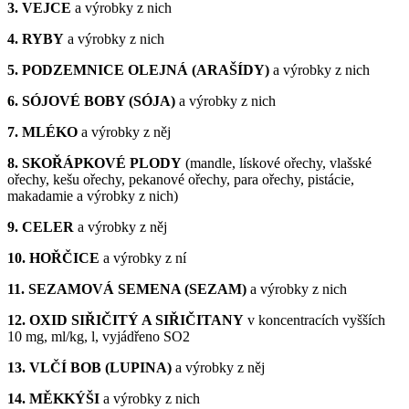
3. VEJCE
a výrobky z nich
4. RYBY
a výrobky z nich
5. PODZEMNICE OLEJNÁ (ARAŠÍDY)
a výrobky z nich
6. SÓJOVÉ BOBY (SÓJA)
a výrobky z nich
7. MLÉKO
a výrobky z něj
8. SKOŘÁPKOVÉ PLODY
(mandle, lískové ořechy, vlašské
ořechy, kešu ořechy, pekanové ořechy, para ořechy, pistácie,
makadamie a výrobky z nich)
9. CELER
a výrobky z něj
10. HOŘČICE
a výrobky z ní
11. SEZAMOVÁ SEMENA (SEZAM)
a výrobky z nich
12. OXID SIŘIČITÝ A SIŘIČITANY
v koncentracích vyšších
10 mg, ml/kg, l, vyjádřeno SO2
13. VLČÍ BOB (LUPINA)
a výrobky z něj
14. MĚKKÝŠI
a výrobky z nich