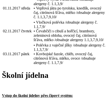
alergeny č. 1.1,3,9/
01.11.2017
středa
• Vepřová játra po tyrolsku, knedlík, ovocný
čaj, citrónová šťáva, mléko /obsahuje alergeny
č. 1.1,3,7,9,10/
• Vločková polévka /obsahuje alergeny č.
1.1,7,9/
02.11.2017
čtvrtek
• Čevabčiči s cibulí a hořčicí, brambory,
zeleninová obloha, ovocný čaj, citrónová
šťáva, mléko /obsahuje alergeny 1.1,3,7,9,10/
• Polévka z vaječné jíšky /obsahuje alergeny č.
1.1,3,7,9/
03.11.2017
pátek
• Kovbojské fazole, chléb, ovocný čaj,
citrónová šťáva, mléko, ovoce /obsahuje
alergeny č. 1.1,7,9/
Školní jídelna
Vstup do školní jídelny přes čipový systém: