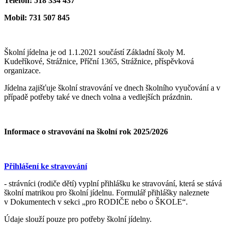
Telefon: 518 334 437
Mobil: 731 507 845
Školní jídelna je od 1.1.2021 součástí Základní školy M.
Kudeříkové, Strážnice, Příční 1365, Strážnice, příspěvková
organizace.
Jídelna zajišťuje školní stravování ve dnech školního vyučování a v
případě potřeby také ve dnech volna a vedlejších prázdnin.
Informace o stravování na školní rok 2025/2026
Přihlášení ke stravování
- strávníci (rodiče dětí) vyplní přihlášku ke stravování, která se stává
školní matrikou pro školní jídelnu. Formulář přihlášky naleznete
v Dokumentech v sekci „pro RODIČE nebo o ŠKOLE“.
Údaje slouží pouze pro potřeby školní jídelny.