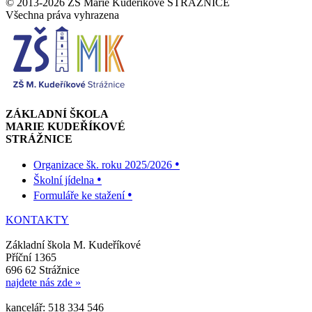
© 2013-2026 ZŠ Marie Kudeříkové STRÁŽNICE
Všechna práva vyhrazena
ZÁKLADNÍ ŠKOLA
MARIE KUDEŘÍKOVÉ
STRÁŽNICE
•
Organizace šk. roku 2025/2026
•
Školní jídelna
•
Formuláře ke stažení
KONTAKTY
Základní škola M. Kudeříkové
Příční 1365
696 62 Strážnice
najdete nás zde »
kancelář: 518 334 546