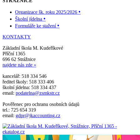
STRÁŽNICE
•
Organizace šk. roku 2025/2026
•
Školní jídelna
•
Formuláře ke stažení
KONTAKTY
Základní škola M. Kudeříkové
Příční 1365
696 62 Strážnice
najdete nás zde »
kancelář: 518 334 546
ředitel školy: 518 333 406
školní jídelna: 518 334 437
email:
podatelna@zsmkstr.cz
Pověřenec pro ochranu osobních údajů
tel.: 725 654 319
email:
gdpr@jkaccounting.cz