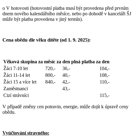
o V hotovosti (hotovostní platba musí být provedena před prvním
dnem nového kalendářního měsíce, nebo po dohodě v kanceláři ŠJ
může být platba provedena v jiný termín).
Cena obědu dle věku dítěte (od 1. 9. 2025):
Věková skupina
za měsíc
za den
plná platba za den
Žáci 7-10 let
720,-
36,-
104,-
Žáci 11-14 let
800,-
40,-
108,-
Žáci 15 a více let
840,-
42,-
110,-
Zaměstnanci
43,-
Cizí strávníci
115,-
V případě změny cen potravin, energie, může dojít k úpravě ceny
obědu.
Vyúčtování stravného: