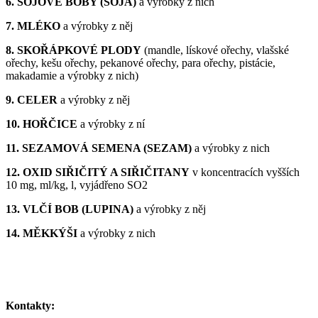
6. SÓJOVÉ BOBY (SÓJA)
a výrobky z nich
7. MLÉKO
a výrobky z něj
8. SKOŘÁPKOVÉ PLODY
(mandle, lískové ořechy, vlašské
ořechy, kešu ořechy, pekanové ořechy, para ořechy, pistácie,
makadamie a výrobky z nich)
9. CELER
a výrobky z něj
10. HOŘČICE
a výrobky z ní
11. SEZAMOVÁ SEMENA (SEZAM)
a výrobky z nich
12. OXID SIŘIČITÝ A SIŘIČITANY
v koncentracích vyšších
10 mg, ml/kg, l, vyjádřeno SO2
13. VLČÍ BOB (LUPINA)
a výrobky z něj
14. MĚKKÝŠI
a výrobky z nich
Kontakty: