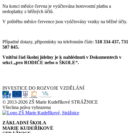
Na konci měsíce června je vyúčtována hotovostní platba a
nedoplatky z běžných účtů.
V průběhu měsíce července jsou vyúčtovány vratky na běžné účty.
Případné dotazy, připomínky na telefonním čísle:
518 334 437, 731
507 845.
Vnitřní řád školní jídelny je k nahlédnutí v Dokumentech v
sekci „pro RODIČE nebo o ŠKOLE“.
INVESTICE DO ROZVOJE VZDĚLÁNÍ
© 2013-2026 ZŠ Marie Kudeříkové STRÁŽNICE
Všechna práva vyhrazena
ZÁKLADNÍ ŠKOLA
MARIE KUDEŘÍKOVÉ