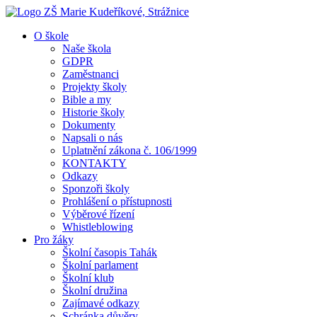
O škole
Naše škola
GDPR
Zaměstnanci
Projekty školy
Bible a my
Historie školy
Dokumenty
Napsali o nás
Uplatnění zákona č. 106/1999
KONTAKTY
Odkazy
Sponzoři školy
Prohlášení o přístupnosti
Výběrové řízení
Whistleblowing
Pro žáky
Školní časopis Tahák
Školní parlament
Školní klub
Školní družina
Zajímavé odkazy
Schránka důvěry