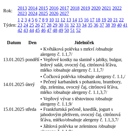
2013
2014
2015
2016
2017
2018
2019
2020
2021
2022
Rok:
2023
2024
2025
2026
2027
1
2
3
4
5
6
7
8
9
10
11
12
13
14
15
16
17
18
19
20
21
22
Týden:
23
24
25
26
27
28
29
30
31
32
33
34
35
36
37
38
39
40
41
42
43
44
45
46
47
48
49
50
51
52
Datum
Den
Jídelníček
• Květáková polévka s mrkví /obsahuje
alergeny č. 1.1,7/
13.01.2025
pondělí
• Vepřové kostky na slanině s jablky, bulgur,
ledový salát, ovocný čaj, citrónová šťáva,
mléko /obsahuje alergeny č. 1.1,7/
• Čočková polévka /obsahuje alergeny č. 1.1,/
• Pečený karbanátek s pohankou, brambory,
14.01.2025
úterý
dip, zelenina, ovocný čaj, citrónová šťáva,
mléko /obsahuje alergeny č. 1.1,3,7/
• Vepřový vývar s těstovinou /obsahuje
alergeny č. 1.1,9/
15.01.2025
středa
• Frankfurtská pečeně, knedlík, jogurt s
jahodovým přelivem, ovocný čaj, citrónová
šťáva, mléko/obsahuje alergeny č. 1.1,3,7/
• Jáhlová polévka se zeleninou /obsahuje