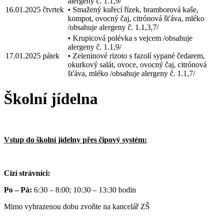
alergeny č. 1.1,9/
16.01.2025
čtvrtek
• Smažený kuřecí řízek, bramborová kaše,
kompot, ovocný čaj, citrónová šťáva, mléko
/obsahuje alergeny č. 1.1,3,7/
• Krupicová polévka s vejcem /obsahuje
alergeny č. 1.1,9/
17.01.2025
pátek
• Zeleninové rizoto s fazolí sypané čedarem,
okurkový salát, ovoce, ovocný čaj, citrónová
šťáva, mléko /obsahuje alergeny č. 1.1,7/
Školní jídelna
Vstup do školní jídelny přes čipový systém:
Cizí strávníci:
Po – Pá:
6:30 – 8:00; 10:30 – 13:30 hodin
Mimo vyhrazenou dobu zvoňte na kancelář ZŠ