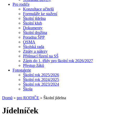
Pro rodiče
Konzultace učitelů
Formuláře ke stažení
Školní jídelna
Školní klub
Dokumenty
Školní družina
Poradna ŠPP
OSMA
Školská rada
Ztráty a nálezy
Přijímací řízení na SŠ
Zápis do 1. třídy pro školní rok 2026/2027
Přestup žáků
Fotogalerie
Školní rok 2025/2026
Školní rok 2024/2025
Školní rok 2023/2024
Škola
Domů
»
pro RODIČE
» Školní jídelna
Jídelníček