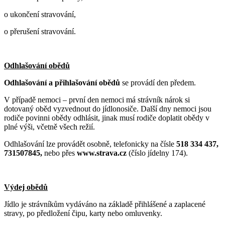
o ukončení stravování,
o přerušení stravování.
Odhlašování obědů
Odhlašování a přihlašování obědů
se provádí den předem.
V případě nemoci – první den nemoci má strávník nárok si
dotovaný oběd vyzvednout do jídlonosiče. Další dny nemoci jsou
rodiče povinni obědy odhlásit, jinak musí rodiče doplatit obědy v
plné výši, včetně všech režií.
Odhlašování lze provádět osobně, telefonicky na čísle
518 334 437,
731507845,
nebo přes
www.strava.cz
(číslo jídelny 174).
Výdej obědů
Jídlo je strávníkům vydáváno na základě přihlášené a zaplacené
stravy, po předložení čipu, karty nebo omluvenky.