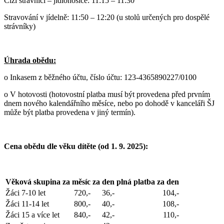
Cizí strávníci – jídlonosiče: 11:15 – 11:30
Stravování v jídelně: 11:50 – 12:20 (u stolů určených pro dospělé
strávníky)
Úhrada obědu:
o Inkasem z běžného účtu,
číslo účtu: 123-4365890227/0100
o V hotovosti (hotovostní platba musí být provedena před prvním
dnem nového kalendářního měsíce, nebo po dohodě v kanceláři ŠJ
může být platba provedena v jiný termín).
Cena obědu dle věku dítěte (od 1. 9. 2025):
Věková skupina
za měsíc
za den
plná platba za den
Žáci 7-10 let
720,-
36,-
104,-
Žáci 11-14 let
800,-
40,-
108,-
Žáci 15 a více let
840,-
42,-
110,-