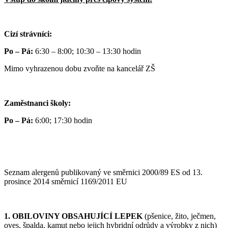
Cizí strávníci:
Po – Pá:
6:30 – 8:00; 10:30 – 13:30 hodin
Mimo vyhrazenou dobu zvoňte na kancelář ZŠ
Zaměstnanci školy:
Po – Pá:
6:00; 17:30 hodin
Seznam alergenů publikovaný ve směrnici 2000/89 ES od 13.
prosince 2014 směrnicí 1169/2011 EU
1. OBILOVINY OBSAHUJÍCÍ LEPEK
(pšenice, žito, ječmen,
oves, špalda, kamut nebo jejich hybridní odrůdy a výrobky z nich)