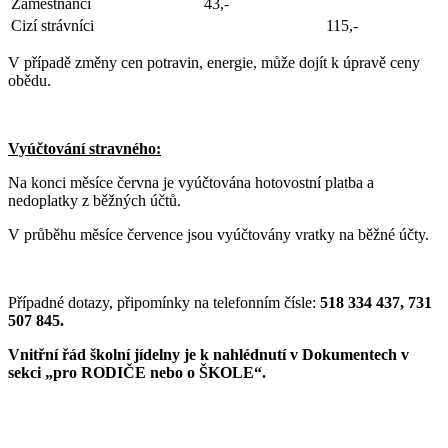
Zaměstnanci
43,-
Cizí strávníci
115,-
V případě změny cen potravin, energie, může dojít k úpravě ceny
obědu.
Vyúčtování stravného:
Na konci měsíce června je vyúčtována hotovostní platba a
nedoplatky z běžných účtů.
V průběhu měsíce července jsou vyúčtovány vratky na běžné účty.
Případné dotazy, připomínky na telefonním čísle:
518 334 437, 731
507 845.
Vnitřní řád školní jídelny je k nahlédnutí v Dokumentech v
sekci „pro RODIČE nebo o ŠKOLE“.