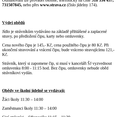
Odhlašování lze provádět osobně, telefonicky na čísle
518 334 437,
731507845,
nebo přes
www.strava.cz
(číslo jídelny 174).
Výdej obědů
Jídlo je strávníkům vydáváno na základě přihlášené a zaplacené
stravy, po předložení čipu, karty nebo omluvenky.
Cena nového čipu je 145,- Kč, cena použitého čipu je 80 Kč. Při
ukončení stravování a vrácení čipu, bude vráceno stravujícímu 121,-
Kč.
Strávník, který si zapomene čip, si musí v kanceláři ŠJ vyzvednout
omluvenku 8:00 - 11:15 hod. Bez čipu, omluvenky nebude oběd
strávníkovi vydán.
Obědy ve školní jídelně se vydávají:
Žáci školy 11:30 – 14:00
Zaměstnanci školy 11:30 – 14:00