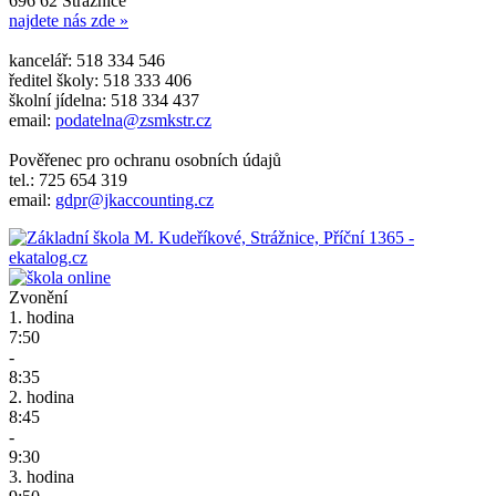
696 62 Strážnice
najdete nás zde »
kancelář: 518 334 546
ředitel školy: 518 333 406
školní jídelna: 518 334 437
email:
podatelna@zsmkstr.cz
Pověřenec pro ochranu osobních údajů
tel.: 725 654 319
email:
gdpr@jkaccounting.cz
Zvonění
1. hodina
7:50
-
8:35
2. hodina
8:45
-
9:30
3. hodina