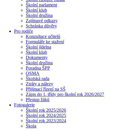
Školní parlament
Školní klub
Školní družina
Zajímavé odkazy
Schránka důvěry
Pro rodiče
Konzultace učitelů
Formuláře ke stažení
Školní jídelna
Školní klub
Dokumenty
Školní družina
Poradna ŠPP
OSMA
Školská rada
Ztráty a nálezy
Přijímací řízení na SŠ
Zápis do 1. třídy pro školní rok 2026/2027
Přestup žáků
Fotogalerie
Školní rok 2025/2026
Školní rok 2024/2025
Školní rok 2023/2024
Škola