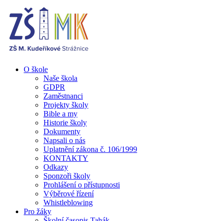
O škole
Naše škola
GDPR
Zaměstnanci
Projekty školy
Bible a my
Historie školy
Dokumenty
Napsali o nás
Uplatnění zákona č. 106/1999
KONTAKTY
Odkazy
Sponzoři školy
Prohlášení o přístupnosti
Výběrové řízení
Whistleblowing
Pro žáky
Školní časopis Tahák