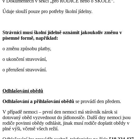
v Dokumentech v sekci „pro RODIČE nebo o ŠKOLE“.
Údaje slouží pouze pro potřeby školní jídelny.
Strávníci musí školní jídelně oznámit jakoukoliv změnu v
písemné formě, například:
o změnu způsobu platby,
o ukončení stravování,
o přerušení stravování.
Odhlašování obědů
Odhlašování a přihlašování obědů
se provádí den předem.
V případě nemoci – první den nemoci má strávník nárok si
dotovaný oběd vyzvednout do jídlonosiče. Další dny nemoci jsou
rodiče povinni obědy odhlásit, jinak musí rodiče doplatit obědy v
plné výši, včetně všech režií.