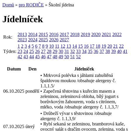
Domů
»
pro RODIČE
» Školní jídelna
Jídelníček
2013
2014
2015
2016
2017
2018
2019
2020
2021
2022
Rok:
2023
2024
2025
2026
2027
1
2
3
4
5
6
7
8
9
10
11
12
13
14
15
16
17
18
19
20
21
22
Týden:
23
24
25
26
27
28
29
30
31
32
33
34
35
36
37
38
39
40
41
42
43
44
45
46
47
48
49
50
51
52
Datum
Den
Jídelníček
• Mrkvová polévka s jáhlami zahuštěná
špaldovou moukou /obsahuje alergeny č.
1.1,1.5/
06.10.2025
pondělí
• Zapečená těstovina s kuřecím masem a
zeleninou, zeleninová obloha, bílý jogurt s
borůvkovým žahourem, voda s citrónem,
mléko, voda /obsahuje alergeny č. 1.1,3,7/
• Drůbeží vývar s těstovinou /obsahuje
alergeny č. 1.1,3,9/
• Rybí sekaná se zeleninou, bramborová kaše,
07.10.2025
úterý
ovocný salát s dračím ovocem, zelenina, voda s