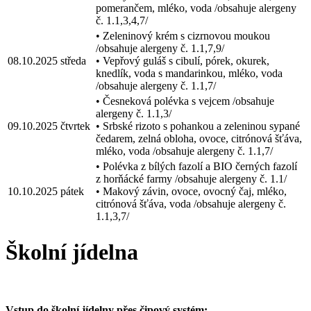
pomerančem, mléko, voda /obsahuje alergeny
č. 1.1,3,4,7/
• Zeleninový krém s cizrnovou moukou
/obsahuje alergeny č. 1.1,7,9/
08.10.2025
středa
• Vepřový guláš s cibulí, pórek, okurek,
knedlík, voda s mandarinkou, mléko, voda
/obsahuje alergeny č. 1.1,7/
• Česneková polévka s vejcem /obsahuje
alergeny č. 1.1,3/
09.10.2025
čtvrtek
• Srbské rizoto s pohankou a zeleninou sypané
čedarem, zelná obloha, ovoce, citrónová šťáva,
mléko, voda /obsahuje alergeny č. 1.1,7/
• Polévka z bílých fazolí a BIO černých fazolí
z horňácké farmy /obsahuje alergeny č. 1.1/
10.10.2025
pátek
• Makový závin, ovoce, ovocný čaj, mléko,
citrónová šťáva, voda /obsahuje alergeny č.
1.1,3,7/
Školní jídelna
Vstup do školní jídelny přes čipový systém: