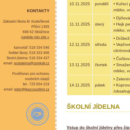
10.11.2025
pondělí
• Kuřecí 
mléko, v
KONTAKTY
• Dýňová
Základní škola M. Kudeříkové
11.11.2025
úterý
• Hejk p
Příční 1365
mléko, v
696 62 Strážnice
najdete nás zde »
• Drůbež
12.11.2025
středa
• Vepřov
kancelář: 518 334 546
citrónov
ředitel školy: 518 333 406
školní jídelna: 518 334 437
• Čočkov
email:
podatelna@zsmkstr.cz
13.11.2025
čtvrtek
• Smažen
mléko, v
Pověřenec pro ochranu
• Zeleni
osobních údajů
tel.: 725 654 319
14.11.2025
pátek
• Koprov
email:
gdpr@jkaccounting.cz
/obsahuje
ŠKOLNÍ JÍDELNA
Vstup do školní jídelny přes či