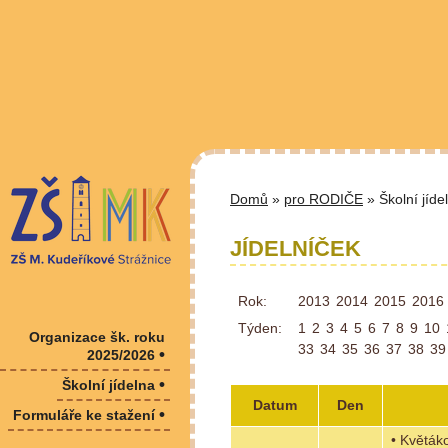
Domů
»
pro RODIČE
» Školní jíde
JÍDELNÍČEK
Rok:
2013
2014
2015
2016
Týden:
1
2
3
4
5
6
7
8
9
10
Organizace šk. roku
33
34
35
36
37
38
39
•
2025/2026
•
Školní jídelna
Datum
Den
•
Formuláře ke stažení
• Květák