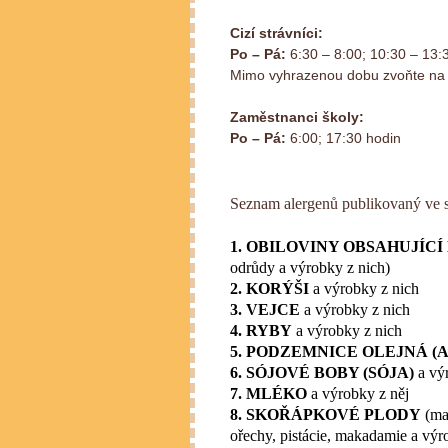
Cizí strávníci:
Po – Pá:
6:30 – 8:00; 10:30 – 13:
Mimo vyhrazenou dobu zvoňte na 
Zaměstnanci školy:
Po – Pá:
6:00; 17:30 hodin
Seznam alergenů publikovaný ve 
1. OBILOVINY OBSAHUJÍCÍ
odrůdy a výrobky z nich)
2. KORÝŠI
a výrobky z nich
3. VEJCE
a výrobky z nich
4. RYBY
a výrobky z nich
5. PODZEMNICE OLEJNÁ (
6. SÓJOVÉ BOBY (SÓJA)
a vý
7. MLÉKO
a výrobky z něj
8. SKOŘÁPKOVÉ PLODY
(man
ořechy, pistácie, makadamie a výr