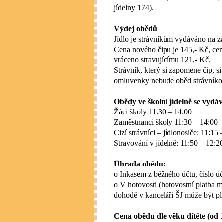
jídelny 174).
Výdej obědů
Jídlo je strávníkům vydáváno na z
Cena nového čipu je 145,- Kč, cen
vráceno stravujícímu 121,- Kč.
Strávník, který si zapomene čip, 
omluvenky nebude oběd strávníko
Obědy ve školní jídelně se vydáv
Žáci školy 11:30 – 14:00
Zaměstnanci školy 11:30 – 14:00
Cizí strávníci – jídlonosiče: 11:15
Stravování v jídelně: 11:50 – 12:2
Úhrada obědu:
o Inkasem z běžného účtu,
číslo 
o V hotovosti (hotovostní platba
dohodě v kanceláři ŠJ může být pl
Cena obědu dle věku dítěte (od 1