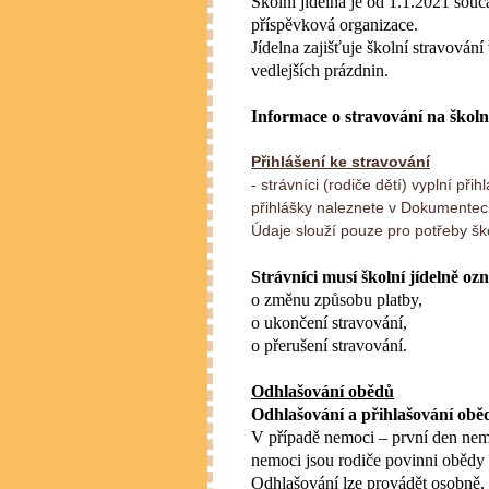
Školní jídelna je od 1.1.2021 souč
příspěvková organizace.
Jídelna zajišťuje školní stravován
vedlejších prázdnin.
Informace o stravování na školn
Přihlášení ke stravování
- strávníci (rodiče dětí) vyplní př
přihlášky naleznete v Dokumente
Údaje slouží pouze pro potřeby ško
Strávníci musí školní jídelně o
o změnu způsobu platby,
o ukončení stravování,
o přerušení stravování.
Odhlašování obědů
Odhlašování a přihlašování obě
V případě nemoci – první den nem
nemoci jsou rodiče povinni obědy o
Odhlašování lze provádět osobně, 