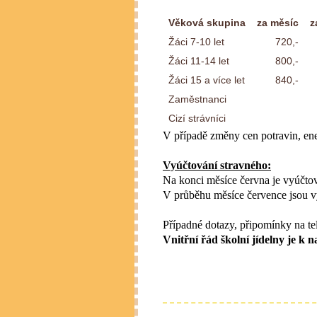
Věková skupina
za měsíc
z
Žáci 7-10 let
720,-
Žáci 11-14 let
800,-
Žáci 15 a více let
840,-
Zaměstnanci
Cizí strávníci
V případě změny cen potravin, ene
Vyúčtování stravného:
Na konci měsíce června je vyúčtov
V průběhu měsíce července jsou v
Případné dotazy, připomínky na te
Vnitřní řád školní jídelny je