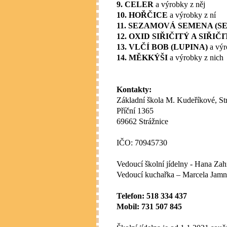
9. CELER
a výrobky z něj
10. HOŘČICE
a výrobky z ní
11. SEZAMOVÁ SEMENA (S
12. OXID SIŘIČITÝ A SIŘIČ
13. VLČÍ BOB (LUPINA)
a výr
14. MĚKKÝŠI
a výrobky z nich
Kontakty:
Základní škola M. Kudeříkové, Str
Příční 1365
69662 Strážnice
IČO: 70945730
Vedoucí školní jídelny - Hana Za
Vedoucí kuchařka – Marcela Jamn
Telefon: 518 334 437
Mobil: 731 507 845